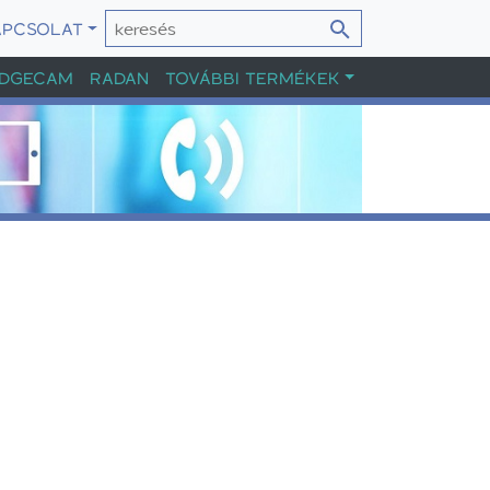
APCSOLAT
DGECAM
RADAN
TOVÁBBI TERMÉKEK