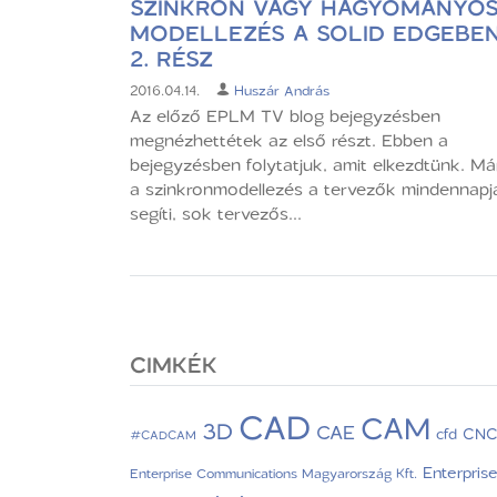
SZINKRON VAGY HAGYOMÁNYO
MODELLEZÉS A SOLID EDGEBE
2. RÉSZ
2016.04.14.
Huszár András
Az előző EPLM TV blog bejegyzésben
megnézhettétek az első részt. Ebben a
bejegyzésben folytatjuk, amit elkezdtünk. Má
a szinkronmodellezés a tervezők mindennapja
segíti, sok tervezős...
CIMKÉK
CAD
CAM
3D
CAE
CN
cfd
#CADCAM
Enterpris
Enterprise Communications Magyarország Kft.