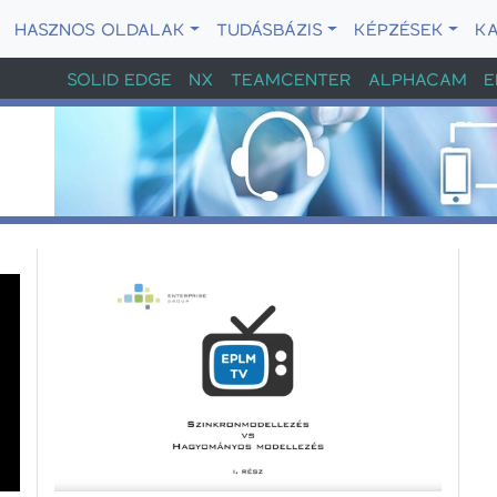
HASZNOS OLDALAK
TUDÁSBÁZIS
KÉPZÉSEK
K
SOLID EDGE
NX
TEAMCENTER
ALPHACAM
E