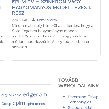
S
EPLM TV – SZINKRON VAGY
N
HAGYOMÁNYOS MODELLEZÉS I.
RÉSZ
2016.04.05.
Huszár András
Mind a mai napig felmerül az a kérdés, hogy a
Solid Edgeben hagyományos módon,
ra
modelltörténetet használva, vagy szinkron
it
módon modellezzünk. A legtöbb esetben én
szinkron...
TOVÁBBI
WEBOLDALAINK
edgecam
digitalizáció
C
Enterprise Group
eplm
Technologies
e Group
eplm trends
Support oldal