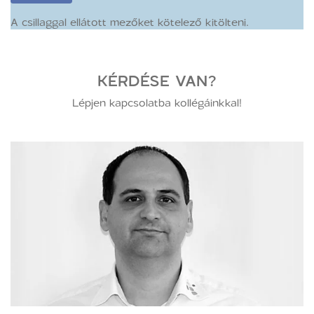
A csillaggal ellátott mezőket kötelező kitölteni.
KÉRDÉSE VAN?
Lépjen kapcsolatba kollégáinkkal!