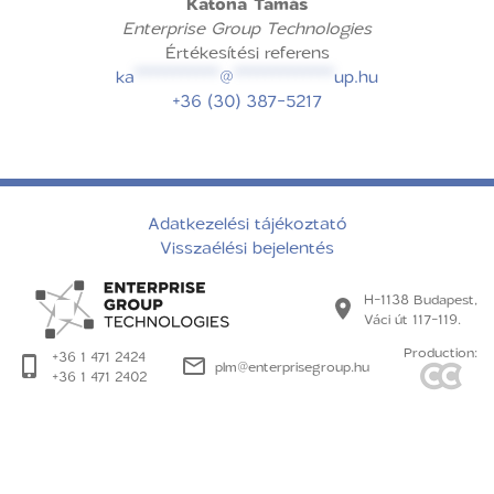
Katona Tamás
Enterprise Group Technologies
Értékesítési referens
ka
***********
@
*************
up.hu
+36 (30) 387-5217
Adatkezelési tájékoztató
Visszaélési bejelentés
H-1138 Budapest,
Váci út 117-119.
Production:
+36 1 471 2424
plm@enterprisegroup.hu
+36 1 471 2402