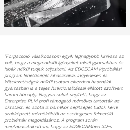
"Forgácsoló vállalkozásom egyik legnagyobb kihívása az
volt, hogy a megrendelői igényeket minél gyorsabban és
hibák nélkül tudjuk teljesíteni. Az EDGECAM kipróbálási
program lehetőségét kihasználva, ingyenesen és
kötelezettségek nélkül tudtam elkezdeni használni
gyártásban is a teljes funkcionalitással ellátott szoftvert
három hónapig. Nagyon sokat segített, hogy az
Enterprise PLM profi támogató mérnökei tartották az
oktatást, és azóta is bármikor segítséget tudok kérni
szakképzett mérnököktől az esetlegesen felmerülő
problémák megoldásához. A program során
megtapasztalhattam, hogy az EDGECAMben 3D-s