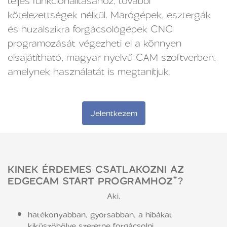
teljes funkcionalitásához, további
kötelezettségek nélkül. Marógépek, esztergák
és huzalszikra forgácsológépek CNC
programozását végezheti el a könnyen
elsajátítható, magyar nyelvű CAM szoftverben,
amelynek használatát is megtanítjuk.
Jelentkezem
KINEK ÉRDEMES CSATLAKOZNI AZ
EDGECAM START PROGRAMHOZ*?
Aki,
hatékonyabban, gyorsabban, a hibákat
kiküszöbölve szeretne forgácsolni