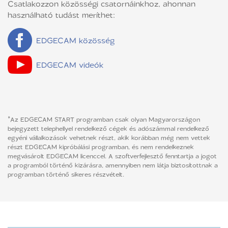
Csatlakozzon közösségi csatornáinkhoz, ahonnan
használható tudást meríthet:
EDGECAM közösség
EDGECAM videók
*Az EDGECAM START programban csak olyan Magyarországon
bejegyzett telephellyel rendelkező cégek és adószámmal rendelkező
egyéni vállalkozások vehetnek részt, akik korábban még nem vettek
részt EDGECAM kipróbálási programban, és nem rendelkeznek
megvásárolt EDGECAM licenccel. A szoftverfejlesztő fenntartja a jogot
a programból történő kizárásra, amennyiben nem látja biztosítottnak a
programban történő sikeres részvételt.