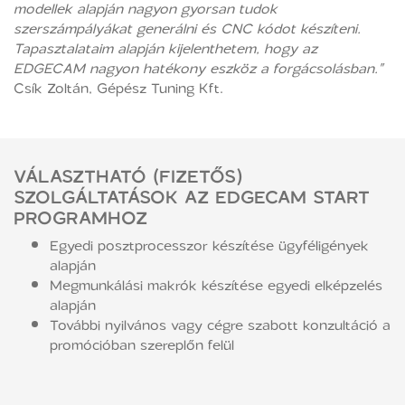
modellek alapján nagyon gyorsan tudok
szerszámpályákat generálni és CNC kódot készíteni.
Tapasztalataim alapján kijelenthetem, hogy az
EDGECAM nagyon hatékony eszköz a forgácsolásban."
Csík Zoltán, Gépész Tuning Kft.
VÁLASZTHATÓ (FIZETŐS)
SZOLGÁLTATÁSOK AZ EDGECAM START
PROGRAMHOZ
Egyedi posztprocesszor készítése ügyféligények
alapján
Megmunkálási makrók készítése egyedi elképzelés
alapján
További nyilvános vagy cégre szabott konzultáció a
promócióban szereplőn felül