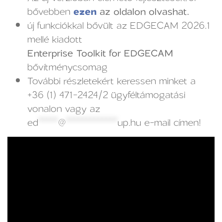
bővebben
ezen
az oldalon olvashat.
új funkciókkal bővült az EDGECAM 2026.1
mellé kiadott
Enterprise Toolkit for EDGECAM
bővítménycsomag
További részletekért keressen minket a
+36 (1) 471-2424/2 ügyféltámogatási
vonalon vagy az
ed
*****
@
*************
up.hu
e-mail címen!