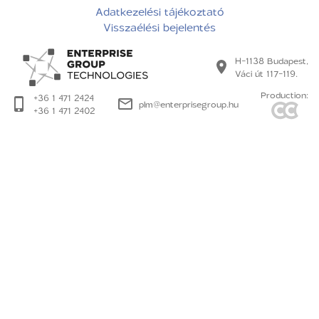
Adatkezelési tájékoztató
Visszaélési bejelentés
H-1138 Budapest,
Váci út 117-119.
Production:
+36 1 471 2424
plm@enterprisegroup.hu
+36 1 471 2402