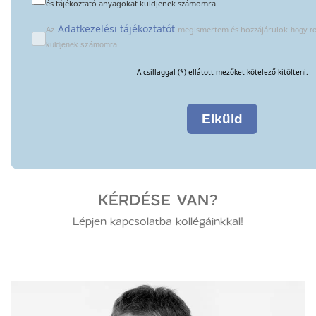
és tájékoztató anyagokat küldjenek számomra.
Adatkezelési tájékoztatót
megismertem és hozzájárulok
Az
hogy re
küldjenek számomra.
A csillaggal (*) ellátott mezőket kötelező kitölteni.
Elküld
KÉRDÉSE VAN?
Lépjen kapcsolatba kollégáinkkal!