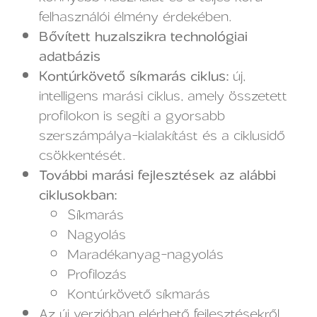
felhasználói élmény érdekében.
Bővített huzalszikra technológiai
adatbázis
Kontúrkövető síkmarás ciklus:
új,
intelligens marási ciklus, amely összetett
profilokon is segíti a gyorsabb
szerszámpálya-kialakítást és a ciklusidő
csökkentését.
További marási fejlesztések az alábbi
ciklusokban:
Síkmarás
Nagyolás
Maradékanyag-nagyolás
Profilozás
Kontúrkövető síkmarás
Az új verzióban elérhető fejlesztésekről