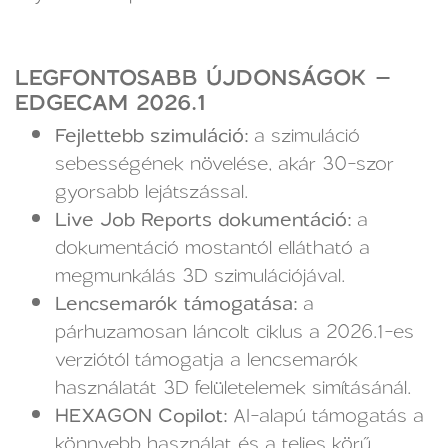
LEGFONTOSABB ÚJDONSÁGOK –
EDGECAM 2026.1
Fejlettebb szimuláció:
a szimuláció
sebességének növelése, akár 30-szor
gyorsabb lejátszással.
Live Job Reports dokumentáció:
a
dokumentáció mostantól ellátható a
megmunkálás 3D szimulációjával.
Lencsemarók támogatása:
a
párhuzamosan láncolt ciklus a 2026.1-es
verziótól támogatja a lencsemarók
használatát 3D felületelemek simításánál.
HEXAGON Copilot:
AI-alapú támogatás a
könnyebb használat és a teljes körű