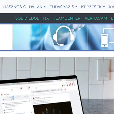
HASZNOS OLDALAK
TUDÁSBÁZIS
KÉPZÉSEK
K
SOLID EDGE
NX
TEAMCENTER
ALPHACAM
E