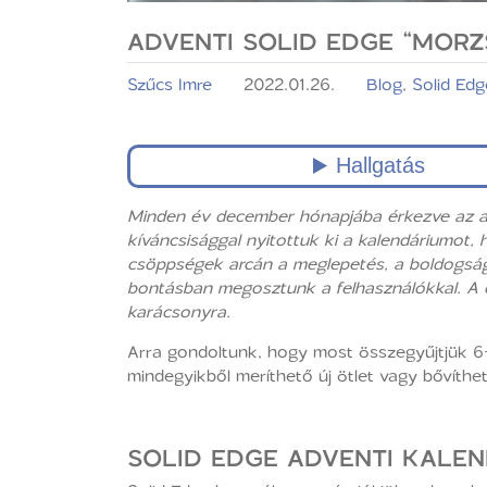
ADVENTI SOLID EDGE “MORZS
Szűcs Imre
2022.01.26.
Blog
,
Solid Edg
Minden év december hónapjába érkezve az a
kíváncsisággal nyitottuk ki a kalendáriumot, 
csöppségek arcán a meglepetés, a boldogságo
bontásban megosztunk a felhasználókkal. A c
karácsonyra.
Arra gondoltunk, hogy most összegyűjtjük 
mindegyikből meríthető új ötlet vagy bővíthe
SOLID EDGE ADVENTI KALEND