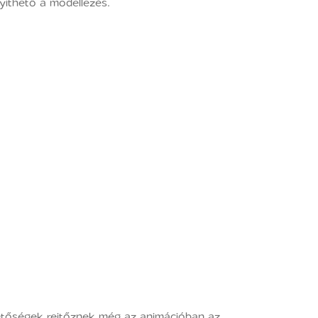
yíthető a modellezés.
etőségek rejtőznek még az animációban az