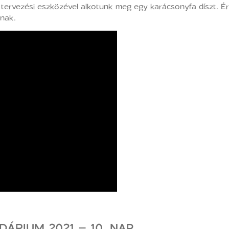
tervezési eszközével alkotunk meg egy karácsonyfa díszt. Érd
nak.
ÁRIUM 2021 – 10. NAP