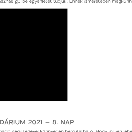
 használt görbe egyenletét tudjuk. Ennek ismeretében megkönn
DÁRIUM 2021 – 8. NAP
máció segítségével könnyedén bemutatható. Hogy milyen leh