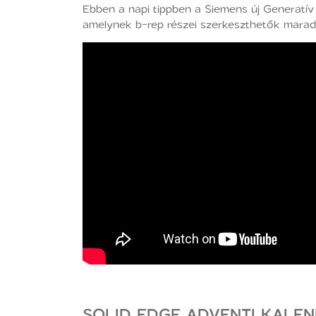
Ebben a napi tippben a Siemens új Generatív 
amelynek b-rep részei szerkeszthetők marad
SOLID EDGE ADVENTI KALEND