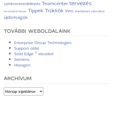
tervezés
Teamcenter
szinkronmodellezés
Tippek Trükkök
Vero
tervezőrendszer
áramlástani szimuláció
újdonságok
TOVÁBBI WEBOLDALAINK
Enterprise Group Technologies
Support oldal
Solid Edge ® eloaded
Siemens
Hexagon
ARCHÍVUM
Archívum