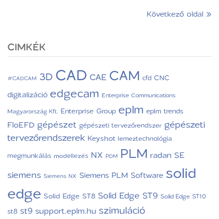
Következő oldal »
CIMKÉK
CAD
CAM
3D
CAE
CNC
cfd
#CADCAM
edgecam
digitalizáció
Enterprise Communications
eplm
Enterprise Group
eplm trends
Magyarország Kft.
gépészeti
gépészet
FloEFD
gépészeti tervezőrendszer
tervezőrendszerek
Keyshot
lemeztechnológia
PLM
NX
radan
SE
megmunkálás
modellezés
PDM
solid
siemens
Siemens PLM Software
Siemens NX
edge
Solid Edge ST9
Solid Edge ST8
Solid Edge ST10
szimuláció
st9
support.eplm.hu
st8