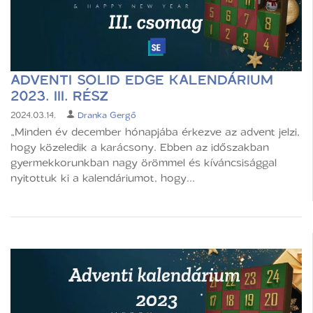
ADVENTI SOLID EDGE KALENDÁRIUM
2023. III. RÉSZ
2024.03.14.
Dranka Gergő
„Minden év december hónapjába érkezve az advent jelzi,
hogy közeledik a karácsony. Ebben az időszakban
gyermekkorunkban nagy örömmel és kíváncsisággal
nyitottuk ki a kalendáriumot, hogy...