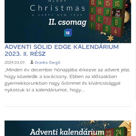
ADVENTI SOLID EDGE KALENDÁRIUM
2023. II. RÉSZ
2024.03.07.
Dranka Gergő
„Minden év december hónapjába érkezve az advent jelzi,
hogy közeledik a karácsony. Ebben az időszakban
gyermekkorunkban nagy örömmel és kíváncsisággal
nyitottuk ki a kalendáriumot, hogy...