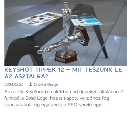
KEYSHOT TIPPEK 12 – MIT TESZÜNK LE
AZ ASZTALRA?
2024.02.26.
Dranka Gergő
Ez a cikk KeyShot témakörben ad tippeket: általában 2
funkció a Solid Edge-hez is kapott verzióhoz fog
kapcsolódni, míg egy pedig a PRO verzió egy...