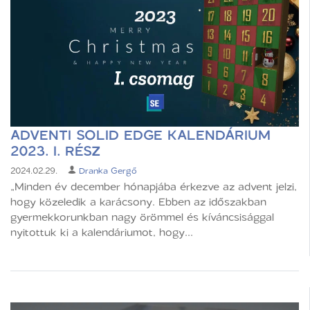
ADVENTI SOLID EDGE KALENDÁRIUM
2023. I. RÉSZ
2024.02.29.
Dranka Gergő
„Minden év december hónapjába érkezve az advent jelzi,
hogy közeledik a karácsony. Ebben az időszakban
gyermekkorunkban nagy örömmel és kíváncsisággal
nyitottuk ki a kalendáriumot, hogy...