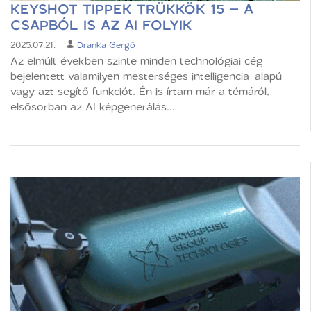
KEYSHOT TIPPEK TRÜKKÖK 15 – A
CSAPBÓL IS AZ AI FOLYIK
2025.07.21.
Dranka Gergő
Az elmúlt években szinte minden technológiai cég
bejelentett valamilyen mesterséges intelligencia-alapú
vagy azt segítő funkciót. Én is írtam már a témáról,
elsősorban az AI képgenerálás...