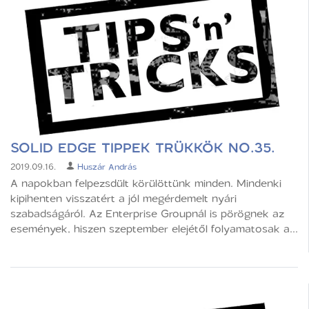
SOLID EDGE TIPPEK TRÜKKÖK NO.35.
2019.09.16.
Huszár András
A napokban felpezsdült körülöttünk minden. Mindenki
kipihenten visszatért a jól megérdemelt nyári
szabadságáról. Az Enterprise Groupnál is pörögnek az
események, hiszen szeptember elejétől folyamatosak a...