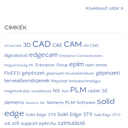
Következő oldal »
CIMKÉK
CAD
CAM
3D
CAE
CNC
cfd
#CADCAM
edgecam
digitalizáció
Enterprise Communications
eplm
Enterprise Group
eplm trends
Magyarország Kft.
gépészeti
gépészet
FloEFD
gépészeti tervezőrendszer
tervezőrendszerek
Keyshot
lemeztechnológia
PLM
NX
radan
SE
megmunkálás
modellezés
PDM
solid
siemens
Siemens PLM Software
Siemens NX
edge
Solid Edge ST9
Solid Edge ST8
Solid Edge ST10
szimuláció
st9
support.eplm.hu
st8