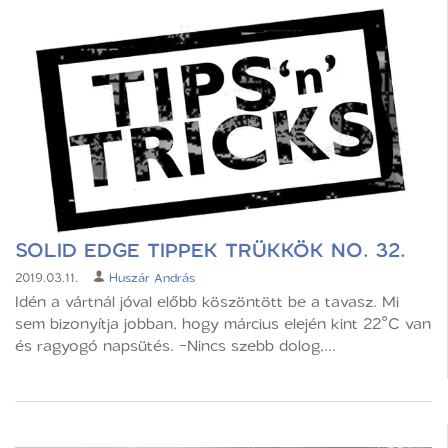
SOLID EDGE TIPPEK TRÜKKÖK NO. 32.
2019.03.11.
Huszár András
Idén a vártnál jóval előbb köszöntött be a tavasz. Mi
sem bizonyítja jobban, hogy március elején kint 22°C van
és ragyogó napsütés. -Nincs szebb dolog,...