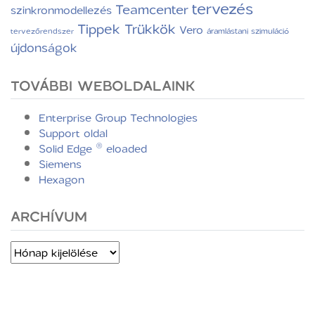
tervezés
Teamcenter
szinkronmodellezés
Tippek Trükkök
Vero
tervezőrendszer
áramlástani szimuláció
újdonságok
TOVÁBBI WEBOLDALAINK
Enterprise Group Technologies
Support oldal
Solid Edge ® eloaded
Siemens
Hexagon
ARCHÍVUM
Archívum