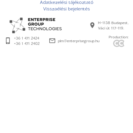
Adatkezelési tájékoztató
Visszaélési bejelentés
H-1138 Budapest,
Váci út 117-119.
Production:
+36 1 471 2424
plm@enterprisegroup.hu
+36 1 471 2402