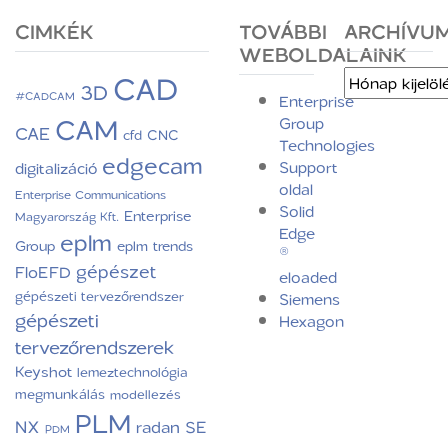
CIMKÉK
TOVÁBBI
ARCHÍVU
WEBOLDALAINK
CAD
Archívum
3D
#CADCAM
Enterprise
CAM
Group
CAE
CNC
cfd
Technologies
edgecam
Support
digitalizáció
oldal
Enterprise Communications
Solid
Enterprise
Magyarország Kft.
Edge
eplm
Group
eplm trends
®
gépészet
FloEFD
eloaded
gépészeti tervezőrendszer
Siemens
gépészeti
Hexagon
tervezőrendszerek
Keyshot
lemeztechnológia
megmunkálás
modellezés
PLM
NX
radan
SE
PDM