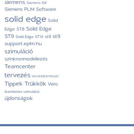
siemens
Siemens NX
Siemens PLM Software
solid edge
Solid
Solid Edge
Edge ST8
ST9
st9
st8
Solid Edge ST10
support.eplm.hu
szimuláció
szinkronmodellezés
Teamcenter
tervezés
tervezőrendszer
Tippek Trükkök
Vero
áramlástani szimuláció
újdonságok