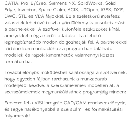
CATIA, Pro-E/Creo, Siemens NX, SolidWorks, Solid
Edge, Inventor, Space Claim, ACIS, JTOpen, IGES, DXF,
DWG, STL és VDA fájlokkal. Ez a széleskörű interfész
választék lehetővé teszi a gördülékeny kapcsolattartást
a partnerekkel. A szoftver különféle eszközöket kínál,
amelyekkel még a sérült adatokat is a lehető
legmegbízhatóbb módon dolgozhatják fel. A partnerekkel
történő kommunikációhoz a programban található
modellek és rajzok kimenthetők valamennyi köztes
formátumba.
További előnyös működésbeli sajátossága a szoftvernek,
hogy egyetlen fájlban tarthatunk a munkadarab
modelljétől kezdve, a szerszámelemek modelljén át, a
szerszámelemek megmunkálásának programjáig mindent.
Fedezze fel a VISI integrált CAD/CAM rendszer előnyeit,
és tegye hatékonyabbá a szerszám- és formakészítési
folyamatait!