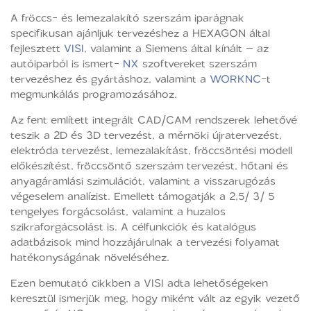
A fröccs- és lemezalakító szerszám iparágnak
specifikusan ajánljuk tervezéshez a HEXAGON által
fejlesztett
VISI
, valamint a Siemens által kínált – az
autóiparból is ismert-
NX
szoftvereket szerszám
tervezéshez és gyártáshoz, valamint a
WORKNC
-t
megmunkálás programozásához.
Az fent említett integrált CAD/CAM rendszerek lehetővé
teszik a 2D és 3D tervezést, a mérnöki újratervezést,
elektróda tervezést, lemezalakítást, fröccsöntési modell
előkészítést, fröccsöntő szerszám tervezést, hőtani és
anyagáramlási szimulációt, valamint a visszarugózás
végeselem analízist. Emellett támogatják a 2,5/ 3/ 5
tengelyes forgácsolást, valamint a huzalos
szikraforgácsolást is. A célfunkciók és katalógus
adatbázisok mind hozzájárulnak a tervezési folyamat
hatékonyságának növeléséhez.
Ezen bemutató cikkben a VISI adta lehetőségeken
keresztül ismerjük meg, hogy miként vált az egyik vezető