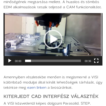
minőségének megtartása mellett. A huzalos és tömbös
EDM alkalmazások teszik teljessé a CAM funkcionalitást.
Videólejátszó
00:00
00:36
Amennyiben részletekbe menően is megismerné a VISI
különböző moduljai által kínált lehetőségek tárházát, úgy
tekintse meg
ezen linken
a brosúránkat.
KITERJEDT CAD INTERFÉSZ VÁLASZTÉK
A VISI közvetlenül képes dolgozni Parasolid, STEP,