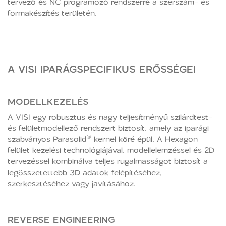
tervező és NC programozó rendszerré a szerszám- és
formakészítés területén.
A VISI IPARÁGSPECIFIKUS ERŐSSÉGEI
MODELLKEZELÉS
A VISI egy robusztus és nagy teljesítményű szilárdtest-
és felületmodellező rendszert biztosít, amely az iparági
szabványos Parasolid® kernel köré épül. A Hexagon
felület kezelési technológiájával, modellelemzéssel és 2D
tervezéssel kombinálva teljes rugalmasságot biztosít a
legösszetettebb 3D adatok felépítéséhez,
szerkesztéséhez vagy javításához.
REVERSE ENGINEERING