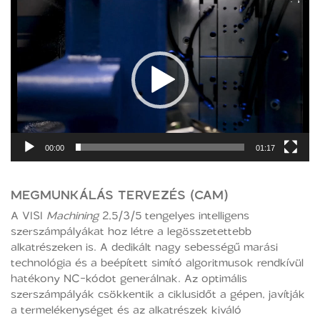
Videólejátszó
00:00
01:17
MEGMUNKÁLÁS TERVEZÉS (CAM)
A VISI
Machining
2,5/3/5 tengelyes intelligens
szerszámpályákat hoz létre a legösszetettebb
alkatrészeken is. A dedikált nagy sebességű marási
technológia és a beépített simító algoritmusok rendkívül
hatékony NC-kódot generálnak. Az optimális
szerszámpályák csökkentik a ciklusidőt a gépen, javítják
a termelékenységet és az alkatrészek kiváló