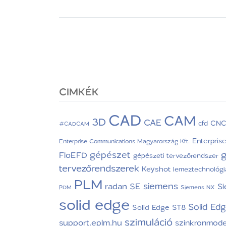
CIMKÉK
CAD
CAM
3D
CAE
CN
cfd
#CADCAM
Enterpris
Enterprise Communications Magyarország Kft.
g
gépészet
FloEFD
gépészeti tervezőrendszer
tervezőrendszerek
Keyshot
lemeztechnológi
PLM
siemens
radan
SE
S
PDM
Siemens NX
solid edge
Solid Ed
Solid Edge ST8
szimuláció
support.eplm.hu
szinkronmode