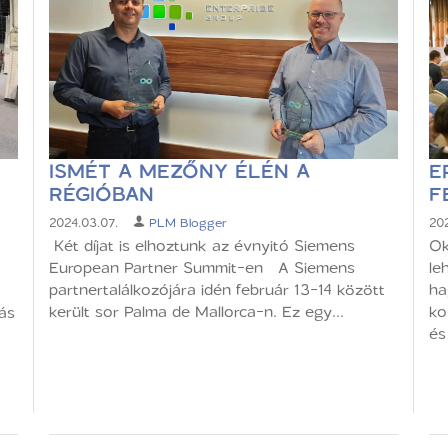
ISMÉT A MEZŐNY ÉLÉN A
E
RÉGIÓBAN
F
2024.03.07.
PLM Blogger
202
Két díjat is elhoztunk az évnyitó Siemens
Ok
European Partner Summit-en A Siemens
le
partnertalálkozójára idén február 13-14 között
ha
került sor Palma de Mallorca-n. Ez egy...
ko
tás
és