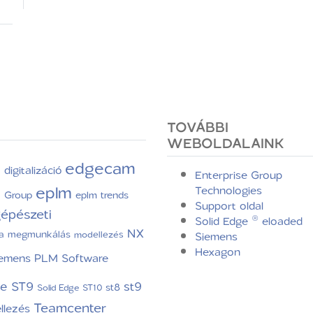
TOVÁBBI
WEBOLDALAINK
edgecam
digitalizáció
C
Enterprise Group
eplm
Technologies
e Group
eplm trends
Support oldal
épészeti
Solid Edge ® eloaded
NX
a
megmunkálás
modellezés
Siemens
Hexagon
iemens PLM Software
ge ST9
st9
st8
Solid Edge ST10
Teamcenter
llezés