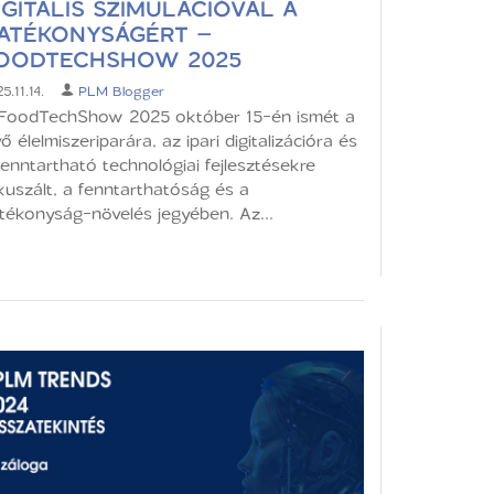
IGITÁLIS SZIMULÁCIÓVAL A
ATÉKONYSÁGÉRT –
OODTECHSHOW 2025
5.11.14.
PLM Blogger
FoodTechShow 2025 október 15-én ismét a
vő élelmiszeriparára, az ipari digitalizációra és
 enntartható technológiai fejlesztésekre
kuszált, a fenntarthatóság és a
tékonyság-növelés jegyében. Az...