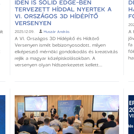
A
IDÉN IS SOLID EDGE-BEN
D
TERVEZETT HÍDDAL NYERTEK A
H
VI. ORSZÁGOS 3D HÍDÉPÍTŐ
F
VERSENYEN
202
lt
A 
2025.12.09.
Huszár András
jö
A VI. Országos 3D Hídépítő és Hídtörő
fa
Versenyen ismét bebizonyosodott, milyen
k
fó
elképesztő mérnöki gondolkodás és kreativitás
ha
rejlik a magyar középiskolásokban. A
versenyen olyan hídszerkezetet kellett...