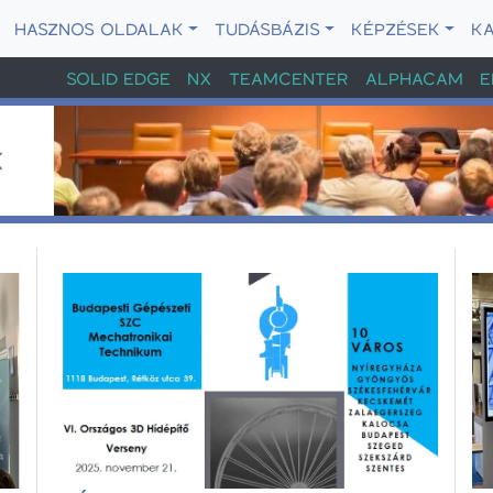
HASZNOS OLDALAK
TUDÁSBÁZIS
KÉPZÉSEK
K
SOLID EDGE
NX
TEAMCENTER
ALPHACAM
E
K