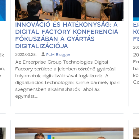
INNOVÁCIÓ ÉS HATÉKONYSÁG: A
E
DIGITAL FACTORY KONFERENCIA
K
FÓKUSZÁBAN A GYÁRTÁS
F
DIGITALIZÁCIÓJA
202
ák
20
2025.03.28.
PLM Blogger
En
Az Enterprise Group Technologies Digital
n,
ha
Factory területe a jelenben történő gyártási
y
ko
folyamatok digitalizálásával foglalkozik. A
Co
digitalizációs technológiák szinte bármely ipari
szegmensben alkalmazhatók, ahol az
egymást...