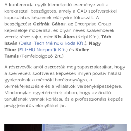
A konferencia egyik kiemelkedő eseménye volt a
kerekasztal-beszélgetés, amely a CAD szoftverekkel
kapcsolatos képzések előnyeire fókuszált. A
beszélgetést
Czifrák Gábor
, az Enterprise Group
képviselője moderálta, és olyan neves szakemberek
vettek részt rajta, mint
Kis Ákos
(Knipl Kft.),
Tóth
István
(
Delta-Tech Mérnöki Iroda Kft
.),
Nagy
Tibor
(
ELI-HU Nonprofit Kft.
) és
Koller
Tamás
(Fémfeldolgozó Zrt.).
A résztvevők arról osztották meg tapasztalataikat, hogy
a szervezett szoftveres képzések milyen pozitív hatást
gyakorolnak a mérnöki hatékonyságra, a
termékfejlesztésre és a vállalatok versenyképességére.
Mindannyian egyetértettek abban, hogy az önálló
tanulásnak vannak korlátai, és a professzionális képzés
pedig jelentős előnyökkel jár.