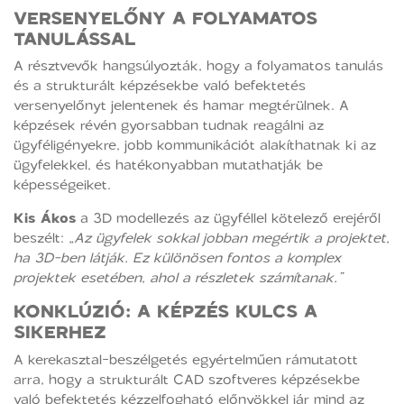
VERSENYELŐNY A FOLYAMATOS
TANULÁSSAL
A résztvevők hangsúlyozták, hogy a folyamatos tanulás
és a strukturált képzésekbe való befektetés
versenyelőnyt jelentenek és hamar megtérülnek. A
képzések révén gyorsabban tudnak reagálni az
ügyféligényekre, jobb kommunikációt alakíthatnak ki az
ügyfelekkel, és hatékonyabban mutathatják be
képességeiket.
Kis Ákos
a 3D modellezés az ügyféllel kötelező erejéről
beszélt:
„Az ügyfelek sokkal jobban megértik a projektet,
ha 3D-ben látják. Ez különösen fontos a komplex
projektek esetében, ahol a részletek számítanak.”
KONKLÚZIÓ: A KÉPZÉS KULCS A
SIKERHEZ
A kerekasztal-beszélgetés egyértelműen rámutatott
arra, hogy a strukturált CAD szoftveres képzésekbe
való befektetés kézzelfogható előnyökkel jár mind az