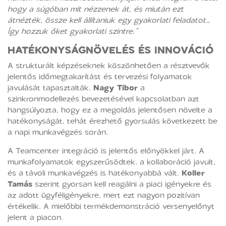
hogy a súgóban mit nézzenek át, és miután ezt
átnézték, össze kell állítaniuk egy gyakorlati feladatot…
Így hozzuk őket gyakorlati szintre.”
HATÉKONYSÁGNÖVELÉS ÉS INNOVÁCIÓ
A strukturált képzéseknek köszönhetően a résztvevők
jelentős időmegtakarítást és tervezési folyamatok
javulását tapasztalták.
Nagy Tibor
a
szinkronmodellezés bevezetésével kapcsolatban azt
hangsúlyozta, hogy ez a megoldás jelentősen növelte a
hatékonyságát, tehát érezhető gyorsulás következett be
a napi munkavégzés során.
A Teamcenter integráció is jelentős előnyökkel járt. A
munkafolyamatok egyszerűsödtek, a kollaboráció javult,
és a távoli munkavégzés is hatékonyabbá vált.
Koller
Tamás
szerint gyorsan kell reagálni a piaci igényekre és
az adott ügyféligényekre, mert ezt nagyon pozitívan
értékelik. A mielőbbi termékdemonstráció versenyelőnyt
jelent a piacon.