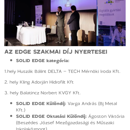
AZ EDGE SZAKMAI DÍJ NYERTESEI
SOLID EDGE kategória:
1.hely Huszák Bálint DELTA – TECH Mérnöki Iroda Kft.
2. hely Kling Adorján Hidrofilt Kft
3. hely Balatincz Norbert KVGY Kft.
SOLID EDGE Különdíj:
Varga András (Bj Metal
Kft.)
SOLID EDGE Oktatási Különdíj:
Ágoston Viktória
(Beszédes József Mezőgazdasági és Műszaki
Iskolaközpont)