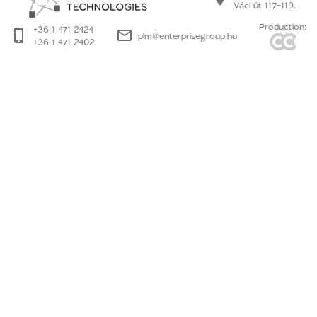
Váci út 117-119.
Production:
+36 1 471 2424
plm@enterprisegroup.hu
+36 1 471 2402