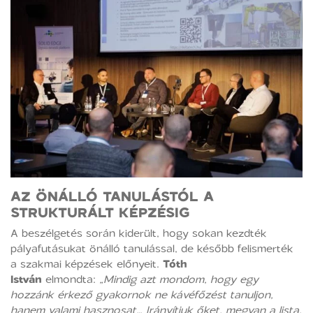
AZ ÖNÁLLÓ TANULÁSTÓL A
STRUKTURÁLT KÉPZÉSIG
A beszélgetés során kiderült, hogy sokan kezdték
pályafutásukat önálló tanulással, de később felismerték
a szakmai képzések előnyeit.
Tóth
István
elmondta:
„Mindig azt mondom, hogy egy
hozzánk érkező gyakornok ne kávéfőzést tanuljon,
hanem valami hasznosat… Irányítjuk őket, megvan a lista,