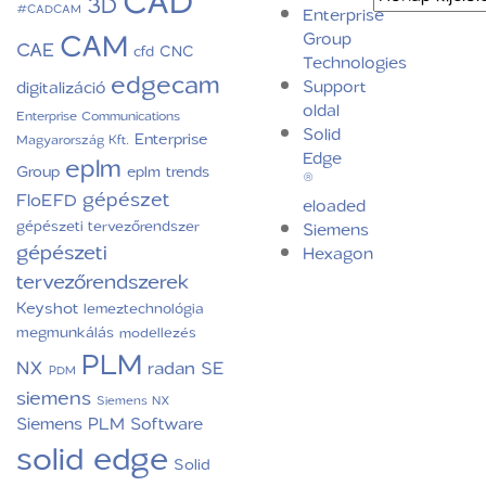
CAD
3D
#CADCAM
Enterprise
CAM
Group
CAE
CNC
cfd
Technologies
edgecam
Support
digitalizáció
oldal
Enterprise Communications
Solid
Enterprise
Magyarország Kft.
Edge
eplm
Group
eplm trends
®
gépészet
FloEFD
eloaded
gépészeti tervezőrendszer
Siemens
gépészeti
Hexagon
tervezőrendszerek
Keyshot
lemeztechnológia
megmunkálás
modellezés
PLM
NX
radan
SE
PDM
siemens
Siemens NX
Siemens PLM Software
solid edge
Solid