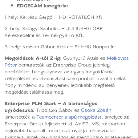
EDGECAM kategória:
1.hely: Kertész Gergő – HD-ROTATECH Kft
2. hely: Szilágyi Szabolcs – JULIUS-GLOBE
Kereskedelmi és Termékgyártó Kft.
3. hely: Krizsán Gábor Attila – ELI-HU Nonprofit
Megoldások A-tól Z-ig:
Gyönyörű Attila és
Melkovics
Péter
bemutatták az Enterprise Group jelenlegi
portfólióját, hangsúlyozva az egyes megoldások
célterületeit és kiválasztási szempontjait azzal a céllal,
hogy mindenki az igényeinek leginkább megfelelő
megoldást találhassa meg.
Enterprise PLM Start – A biztonságos
ugródeszka:
Tripolszki Gábor és
Csóka Zoltán
ismertették a
Teamcenter alapú megoldást
, amelyet az
Enterprise Group fejlesztett ki. Az EPLMS, az iparban
leginkább használt funkciókat nyújtja felhasználói
számára, amely biztonságos és megbízható adatkezelést