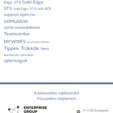
Solid Edge
Edge ST8
ST9
st9
st8
Solid Edge ST10
support.eplm.hu
szimuláció
szinkronmodellezés
Teamcenter
tervezés
tervezőrendszer
Tippek Trükkök
Vero
áramlástani szimuláció
újdonságok
Adatkezelési tájékoztató
Visszaélési bejelentés
H-1138 Budapest,