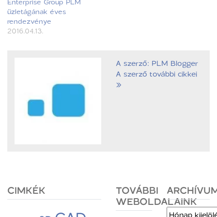
Enterprise Group PLM
üzletágának éves
rendezvénye
2016.04.13.
A szerző: PLM Blogger
A szerző további cikkei
»
CIMKÉK
TOVÁBBI
ARCHÍVU
WEBOLDALAINK
Archívum