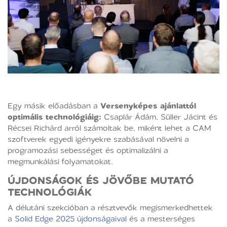
Egy másik előadásban a
Versenyképes ajánlattól
optimális technológiáig:
Csaplár Ádám, Süller Jácint és
Récsei Richárd arról számoltak be, miként lehet a CAM
szoftverek egyedi igényekre szabásával növelni a
programozási sebességet és optimalizálni a
megmunkálási folyamatokat.
ÚJDONSÁGOK ÉS JÖVŐBE MUTATÓ
TECHNOLÓGIÁK
A délutáni szekcióban a résztvevők megismerkedhettek
a
Solid Edge 2025 újdonságaival
és a mesterséges