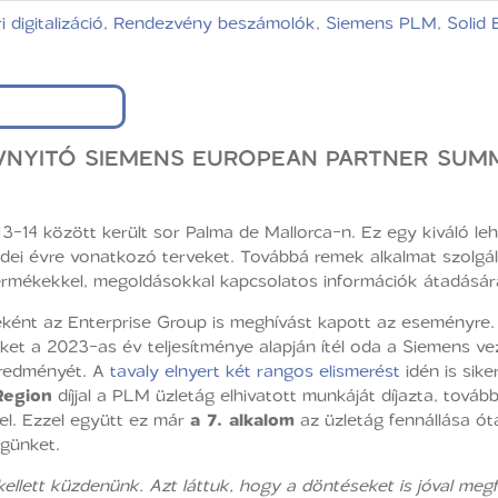
i digitalizáció
,
Rendezvény beszámolók
,
Siemens PLM
,
Solid 
ÉVNYITÓ SIEMENS EUROPEAN PARTNER SUM
13-14 között került sor Palma de Mallorca-n. Ez egy kiváló l
z idei évre vonatkozó terveket. Továbbá remek alkalmat szolgál
termékekkel, megoldásokkal kapcsolatos információk átadására
ként az Enterprise Group is meghívást kapott az eseményre.
eket a 2023-as év teljesítménye alapján ítél oda a Siemens 
eredményét. A
tavaly elnyert két rangos elismerést
idén is sik
Region
díjjal a PLM üzletág elhivatott munkáját díjazta, továb
el. Ezzel együtt ez már
a 7. alkalom
az üzletág fennállása ót
égünket.
llett küzdenünk. Azt láttuk, hogy a döntéseket is jóval me