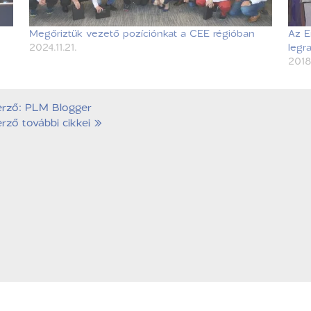
Megőriztük vezető pozíciónkat a CEE régióban
Az E
2024.11.21.
legr
2018
erző: PLM Blogger
rző további cikkei »