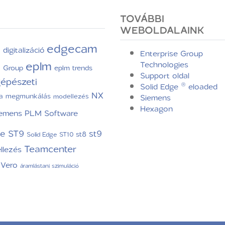
TOVÁBBI
WEBOLDALAINK
edgecam
digitalizáció
C
Enterprise Group
eplm
Technologies
e Group
eplm trends
Support oldal
épészeti
Solid Edge ® eloaded
NX
a
megmunkálás
modellezés
Siemens
Hexagon
iemens PLM Software
ge ST9
st9
st8
Solid Edge ST10
Teamcenter
llezés
Vero
áramlástani szimuláció