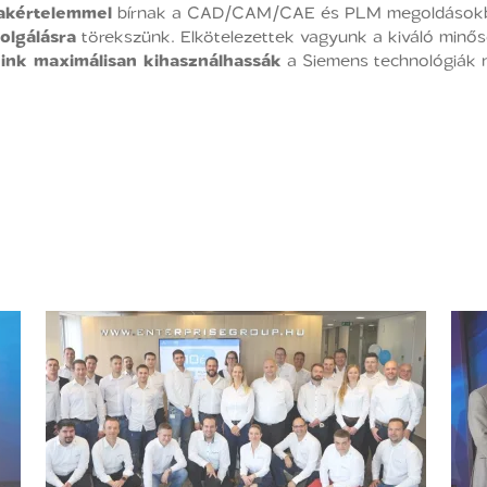
akértelemmel
bírnak a CAD/CAM/CAE és PLM megoldásokban 
olgálásra
törekszünk. Elkötelezettek vagyunk a kiváló minősé
ink maximálisan kihasználhassák
a Siemens technológiák 