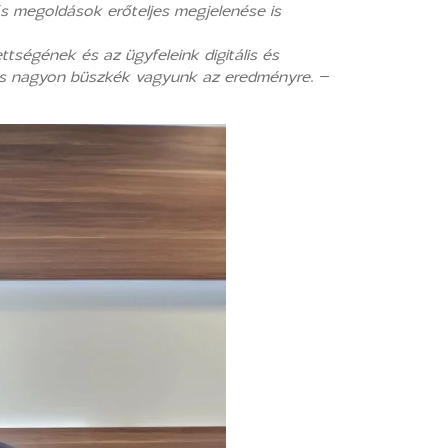
ős megoldások erőteljes megjelenése is
tségének és az ügyfeleink digitális és
 és nagyon büszkék vagyunk az eredményre
. –