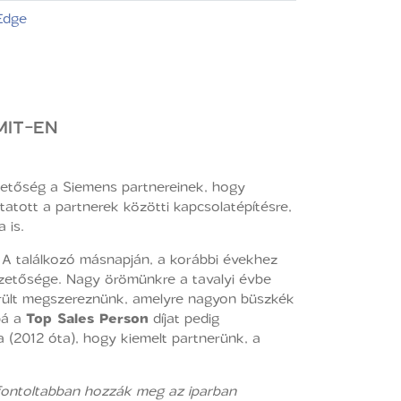
Edge
MIT-EN
ehetőség a Siemens partnereinek, hogy
tatott a partnerek közötti kapcsolatépítésre,
 is.
 A találkozó másnapján, a korábbi évekhez
vezetősége. Nagy örömünkre a tavalyi évbe
erült megszereznünk, amelyre nagyon büszkék
bá a
Top Sales Person
díjat pedig
a (2012 óta), hogy kiemelt partnerünk, a
gfontoltabban hozzák meg az iparban