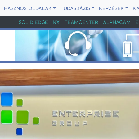
HASZNOS OLDALAK
TUDÁSBÁZIS
KÉPZÉSEK
K
SOLID EDGE
NX
TEAMCENTER
ALPHACAM
E