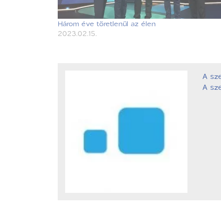
Három éve töretlenül az élen
2023.02.15.
A sz
A sze