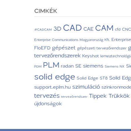
CIMKÉK
CAD
CAM
3D
CAE
CN
cfd
#CADCAM
Enterpris
Enterprise Communications Magyarország Kft.
g
gépészet
FloEFD
gépészeti tervezőrendszer
tervezőrendszerek
Keyshot
lemeztechnológi
PLM
siemens
radan
SE
S
PDM
Siemens NX
solid edge
Solid Ed
Solid Edge ST8
szimuláció
support.eplm.hu
szinkronmode
tervezés
Tippek Trükkök
tervezőrendszer
újdonságok