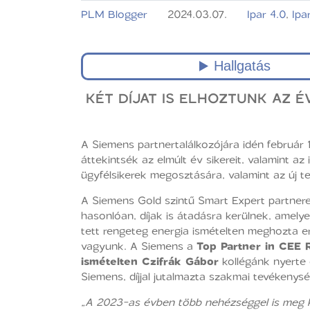
PLM Blogger
2024.03.07.
Ipar 4.0
,
Ipar
KÉT DÍJAT IS ELHOZTUNK AZ 
A Siemens partnertalálkozójára idén február 
áttekintsék az elmúlt év sikereit, valamint a
ügyfélsikerek megosztására, valamint az új 
A Siemens Gold szintű Smart Expert partnere
hasonlóan, díjak is átadásra kerülnek, amely
tett rengeteg energia ismételten meghozta 
vagyunk. A Siemens a
Top Partner in CEE 
ismételten Czifrák Gábor
kollégánk nyerte 
Siemens, díjjal jutalmazta szakmai tevékenys
„A 2023-as évben több nehézséggel is meg ke