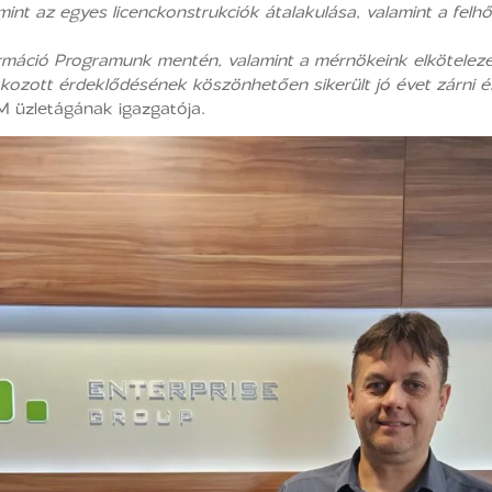
mint az egyes licenckonstrukciók átalakulása, valamint a felh
ormáció Programunk mentén, valamint a mérnökeink elkötelezet
kozott érdeklődésének köszönhetően sikerült jó évet zárni
 üzletágának igazgatója.