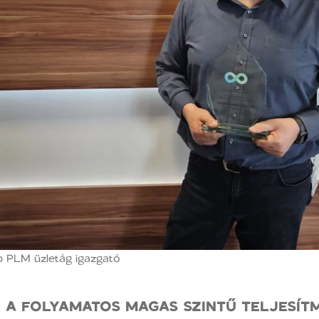
p PLM üzletág igazgató
 A FOLYAMATOS MAGAS SZINTŰ TELJESÍ