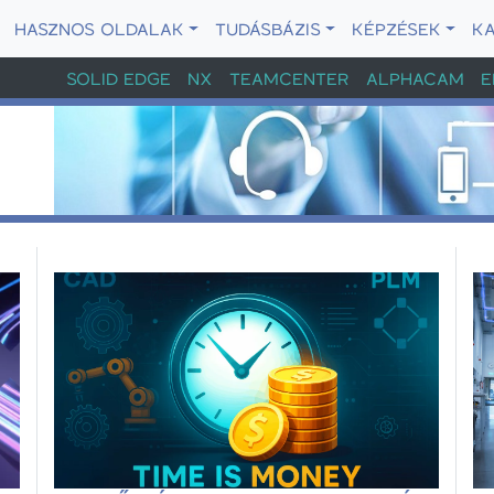
HASZNOS OLDALAK
TUDÁSBÁZIS
KÉPZÉSEK
K
SOLID EDGE
NX
TEAMCENTER
ALPHACAM
E