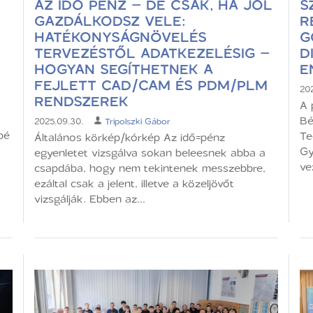
AZ IDŐ PÉNZ – DE CSAK, HA JÓL
S
GAZDÁLKODSZ VELE:
R
HATÉKONYSÁGNÖVELÉS
G
TERVEZÉSTŐL ADATKEZELÉSIG –
D
HOGYAN SEGÍTHETNEK A
E
FEJLETT CAD/CAM ÉS PDM/PLM
202
RENDSZEREK
A 
Bé
2025.09.30.
Tripolszki Gábor
bé
Te
Általános körkép/kórkép Az idő=pénz
Gy
egyenletet vizsgálva sokan beleesnek abba a
ve
csapdába, hogy nem tekintenek messzebbre,
ezáltal csak a jelent, illetve a közeljövőt
vizsgálják. Ebben az...