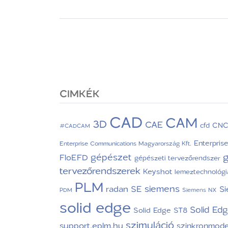
CIMKÉK
CAD
CAM
3D
CAE
CN
cfd
#CADCAM
Enterpris
Enterprise Communications Magyarország Kft.
g
gépészet
FloEFD
gépészeti tervezőrendszer
tervezőrendszerek
Keyshot
lemeztechnológi
PLM
siemens
radan
SE
S
PDM
Siemens NX
solid edge
Solid Ed
Solid Edge ST8
szimuláció
support.eplm.hu
szinkronmode