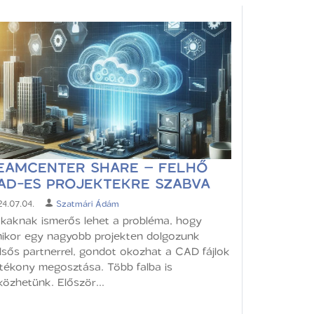
EAMCENTER SHARE – FELHŐ
AD-ES PROJEKTEKRE SZABVA
4.07.04.
Szatmári Ádám
kaknak ismerős lehet a probléma, hogy
ikor egy nagyobb projekten dolgozunk
lsős partnerrel, gondot okozhat a CAD fájlok
tékony megosztása. Több falba is
közhetünk. Először...