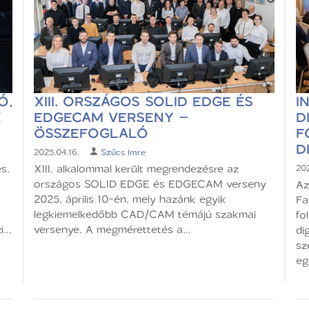
Ó,
XIII. ORSZÁGOS SOLID EDGE ÉS
I
K
EDGECAM VERSENY –
D
ÖSSZEFOGLALÓ
F
D
2025.04.16.
Szűcs Imre
s,
XIII. alkalommal került megrendezésre az
202
országos SOLID EDGE és EDGECAM verseny
Az
2025. április 10-én, mely hazánk egyik
Fa
legkiemelkedőbb CAD/CAM témájú szakmai
fo
...
versenye. A megmérettetés a...
di
sz
eg