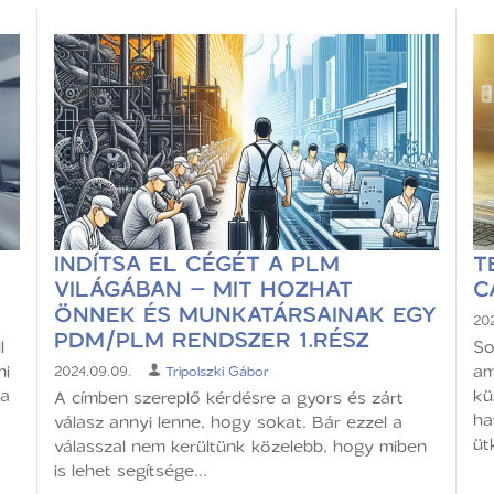
INDÍTSA EL CÉGÉT A PLM
T
VILÁGÁBAN – MIT HOZHAT
C
ÖNNEK ÉS MUNKATÁRSAINAK EGY
202
PDM/PLM RENDSZER 1.RÉSZ
l
So
ni
am
2024.09.09.
Tripolszki Gábor
 a
kü
A címben szereplő kérdésre a gyors és zárt
ha
válasz annyi lenne, hogy sokat. Bár ezzel a
üt
válasszal nem kerültünk közelebb, hogy miben
is lehet segítsége...