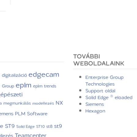
TOVÁBBI
WEBOLDALAINK
edgecam
digitalizáció
C
Enterprise Group
eplm
Technologies
e Group
eplm trends
Support oldal
épészeti
Solid Edge ® eloaded
NX
a
megmunkálás
modellezés
Siemens
Hexagon
iemens PLM Software
ge ST9
st9
st8
Solid Edge ST10
Teamcenter
llezés