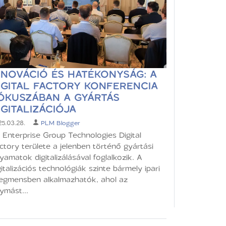
NNOVÁCIÓ ÉS HATÉKONYSÁG: A
IGITAL FACTORY KONFERENCIA
ÓKUSZÁBAN A GYÁRTÁS
IGITALIZÁCIÓJA
5.03.28.
PLM Blogger
 Enterprise Group Technologies Digital
ctory területe a jelenben történő gyártási
lyamatok digitalizálásával foglalkozik. A
gitalizációs technológiák szinte bármely ipari
egmensben alkalmazhatók, ahol az
ymást...