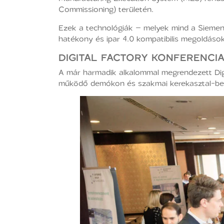
Commissioning) területén.
Ezek a technológiák – melyek mind a Siemens 
hatékony és ipar 4.0 kompatibilis megoldáso
DIGITAL FACTORY KONFERENCI
A már harmadik alkalommal megrendezett Digit
működő demókon és szakmai kerekasztal-bes