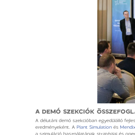
A DEMÓ SZEKCIÓK ÖSSZEFOG
A délutáni demó szekcióban egyedülálló fej
eredményeként. A
Plant Simulation
és
Mendi
a szimuláció használatának stratégiai és ope