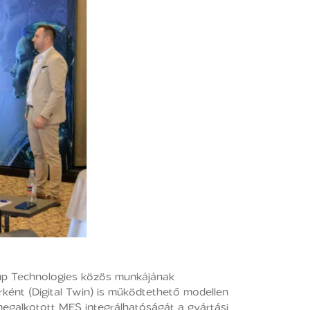
oup Technologies közös munkájának
erként (Digital Twin) is működtethető modellen
 megalkotott MES integrálhatóságát a gyártási