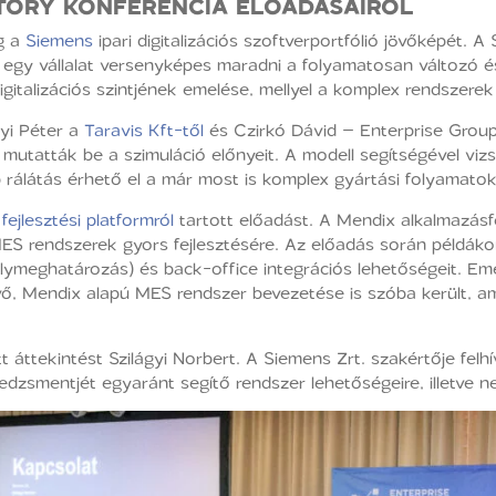
CTORY KONFERENCIA ELŐADÁSAIRÓL
g a
Siemens
ipari digitalizációs szoftverportfólió jövőképét. 
 egy vállalat versenyképes maradni a folyamatosan változó és
igitalizációs szintjének emelése, mellyel a komplex rendszere
yi Péter a
Taravis Kft-től
és Czirkó Dávid – Enterprise Group
 mutatták be a szimuláció előnyeit. A modell segítségével vizs
 rálátás érhető el a már most is komplex gyártási folyamatok
jlesztési platformról
tartott előadást. A Mendix alkalmazásfe
MES rendszerek gyors fejlesztésére. Az előadás során példák
ymeghatározás) és back-office integrációs lehetőségeit. Eme
ő, Mendix alapú MES rendszer bevezetése is szóba került, a
 áttekintést Szilágyi Norbert. A Siemens Zrt. szakértője felhív
zsmentjét egyaránt segítő rendszer lehetőségeire, illetve ne