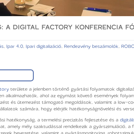
: A DIGITAL FACTORY KONFERENCIA F
ás
,
Ipar 4.0
,
Ipari digitalizáció
,
Rendezvény beszámolók
,
ROBO
ctory
területe a jelenben történő gyártási folyamatok digitalizál
ben alkalmazhatók, ahol az egymást követő események folyam
zést és ütemezést támogató megoldások, valamint a low-code
vállalatok számára, hogy elérjék hatékonyságnövelési és verse
tási hatékonyság, a termelési precizitás fejlesztése és a
digitá
pat, amely mély szaktudással rendelkezik a gyárszimuláció, a
rek bevezetése, valamint a gyártásmonitoring, robotszimulác