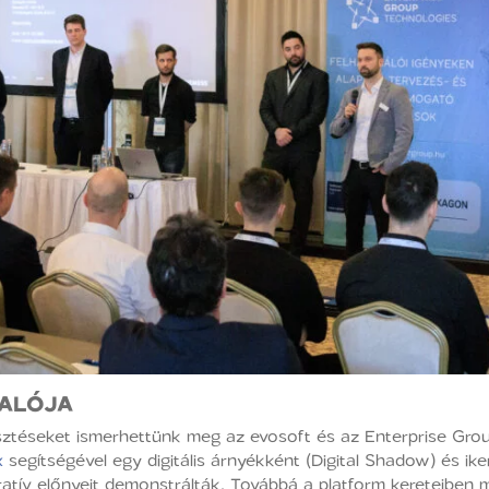
LALÓJA
lesztéseket ismerhettünk meg az evosoft és az Enterprise Gr
x
segítségével egy digitális árnyékként (Digital Shadow) és ik
ratív előnyeit demonstrálták. Továbbá a platform kereteiben