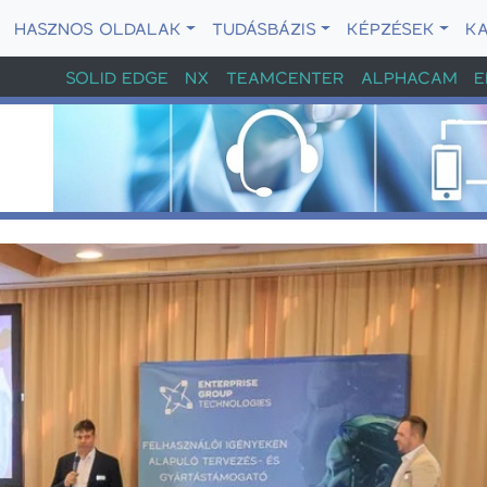
HASZNOS OLDALAK
TUDÁSBÁZIS
KÉPZÉSEK
K
SOLID EDGE
NX
TEAMCENTER
ALPHACAM
E