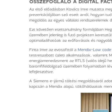
ÖSSZEFOGLALÓ A DIGITAL FA
Az első előadásban Kovács Imre mutatta me
prezentációjában szó esett arról, hogyan tud
megoldás az egyes vállalati rendszerelemek d
Ezt követően esettanulmány formájában Heg
üzemében jelenleg is futó projekten keresztül
optimalizálhatóak az erőforrások és nagyobb
Finta Imre az evosofttól a
Mendix-Low code fe
testreszabott üzleti alkalmazások, valamint 
energiamenedzsment az RTLS (valós idejű hel
baromfifeldolgozó üzemében folyamatban lév
lefejlesztésre.
A Siemens e-jármű töltési megoldásairól adott
kapcsán a Mendix alapú, töltőhálózatok mened