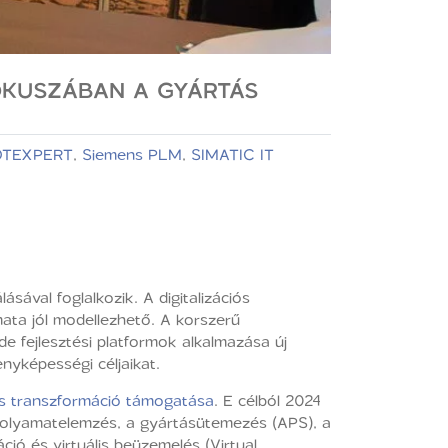
ÓKUSZÁBAN A GYÁRTÁS
TEXPERT
,
Siemens PLM
,
SIMATIC IT
ásával foglalkozik. A digitalizációs
ata jól modellezhető. A korszerű
 fejlesztési platformok alkalmazása új
nyképességi céljaikat.
lis transzformáció támogatása
. E célból 2024
 folyamatelemzés, a gyártásütemezés (APS), a
ió és virtuális beüzemelés (Virtual