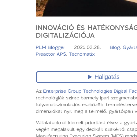
INNOVÁCIÓ ÉS HATÉKONYSÁG
DIGITALIZÁCIÓJA
PLM Blogger
2025.03.28.
Blog
,
Gyárt
Preactor APS
,
Tecnomatix
Az
Enterprise Group Technologies Digital Fa
technológiák szinte bármely ipari szegmens
folyamatszimulációs eszközök, termelésterve
dimenziókat nyit meg a termelő, gyártóipari 
Vállalatunknál kiemelt prioritást élvez a gyár
végén megalakult egy dedikált szakértői csa
Manufacturing Execution System (MES) rendsze