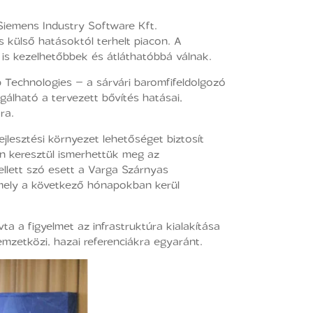
A Siemens Industry Software Kft.
 külső hatásoktól terhelt piacon. A
k is kezelhetőbbek és átláthatóbbá válnak.
 Technologies – a sárvári baromfifeldolgozó
gálható a tervezett bővítés hatásai,
ra.
jlesztési környezet lehetőséget biztosít
on keresztül ismerhettük meg az
llett szó esett a Varga Szárnyas
mely a következő hónapokban kerül
ta a figyelmet az infrastruktúra kialakítása
mzetközi, hazai referenciákra egyaránt.