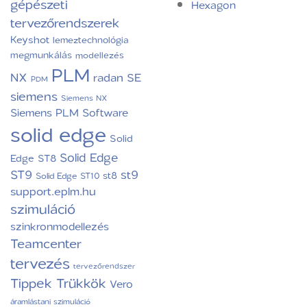
gépészeti
Hexagon
tervezőrendszerek
Keyshot
lemeztechnológia
megmunkálás
modellezés
PLM
NX
radan
SE
PDM
siemens
Siemens NX
Siemens PLM Software
solid edge
Solid
Solid Edge
Edge ST8
ST9
st9
st8
Solid Edge ST10
support.eplm.hu
szimuláció
szinkronmodellezés
Teamcenter
tervezés
tervezőrendszer
Tippek Trükkök
Vero
áramlástani szimuláció