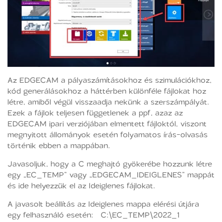
Az EDGECAM a pályaszámításokhoz és szimulációkhoz,
kód generálásokhoz a háttérben különféle fájlokat hoz
létre, amiből végül visszaadja nekünk a szerszámpályát.
Ezek a fájlok teljesen függetlenek a ppf, azaz az
EDGECAM ipari verziójában elmentett fájloktól, viszont
megnyitott állományok esetén folyamatos írás-olvasás
történik ebben a mappában.
Javasoljuk, hogy a C meghajtó gyökerébe hozzunk létre
egy „EC_TEMP” vagy „EDGECAM_IDEIGLENES” mappát
és ide helyezzük el az Ideiglenes fájlokat.
A javasolt beállítás az Ideiglenes mappa elérési útjára
egy felhasználó esetén: C:\EC_TEMP\2022_1