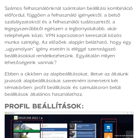
Számos felhasználónknál számtalan beállítási kombináció
előfordul, függően a felhasználó igényektől, a belső
szabályzatoktól és a felhasználói tudásszinttől, a
legegyszerűbbtől egészen a legbonyolultabb, akár
telephelyek közti, VPN kapcsolaton keresztüli közös
munka szintjéig. Az előzőek alapján belátható, hogy egy
„ugyanolyan” igény esetén is eléggé szerteágazó
beállításokkal rendelkezhetünk. Egyáltalán milyen
lehetőségeink vannak?
Ebben a cikkben az alapbeállításokat, illetve az általunk
javasolt alapbeállításokat szeretném ismertetni két
témakörben: profil beállítások és szimulátoron belüli
beállítások általános használathoz.
PROFIL BEÁLLÍTÁSOK: