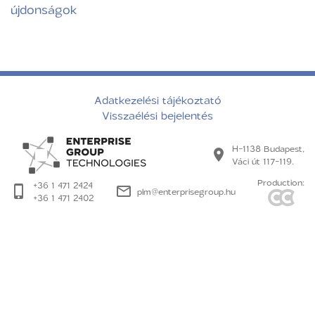
újdonságok
Adatkezelési tájékoztató
Visszaélési bejelentés
H-1138 Budapest,
Váci út 117-119.
Production:
+36 1 471 2424
plm@enterprisegroup.hu
+36 1 471 2402