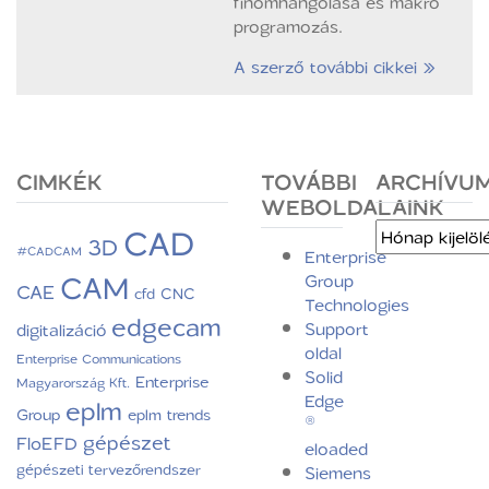
finomhangolása és makró
programozás.
A szerző további cikkei »
CIMKÉK
TOVÁBBI
ARCHÍVU
WEBOLDALAINK
CAD
Archívum
3D
#CADCAM
Enterprise
CAM
Group
CAE
CNC
cfd
Technologies
edgecam
Support
digitalizáció
oldal
Enterprise Communications
Solid
Enterprise
Magyarország Kft.
Edge
eplm
Group
eplm trends
®
gépészet
FloEFD
eloaded
gépészeti tervezőrendszer
Siemens