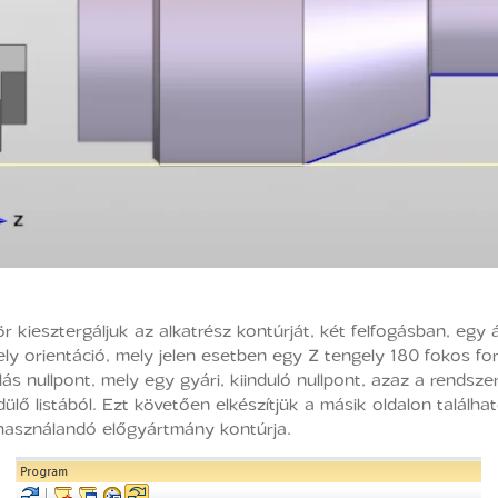
 kiesztergáljuk az alkatrész kontúrját, két felfogásban, egy á
y orientáció, mely jelen esetben egy Z tengely 180 fokos for
álás nullpont, mely egy gyári, kiinduló nullpont, azaz a rendsz
ő listából. Ezt követően elkészítjük a másik oldalon találhat
lhasználandó előgyártmány kontúrja.