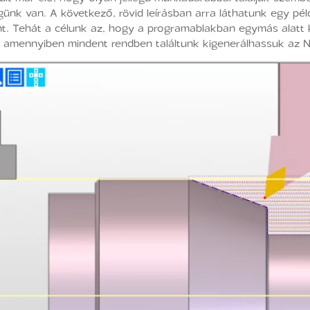
ünk van. A következő, rövid leírásban arra láthatunk egy pél
ént. Tehát a célunk az, hogy a programablakban egymás alatt 
és amennyiben mindent rendben találtunk kigenerálhassuk az N