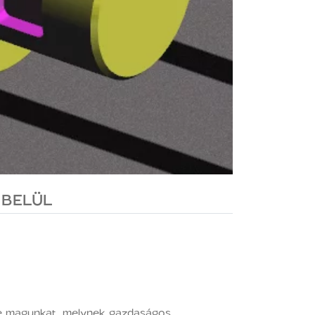
 BELÜL
mbe magunkat, melynek gazdaságos