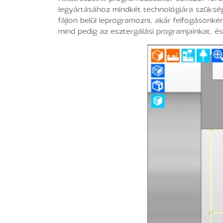
legyártásához mindkét technológiára szükség
fájlon belül leprogramozni, akár felfogásonk
mind pedig az esztergálási programjainkat, 