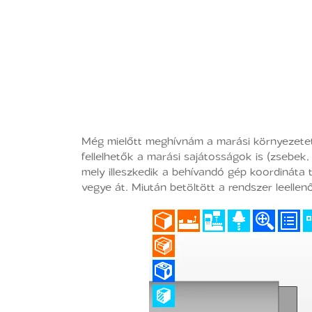
Még mielőtt meghívnám a marási környezetet, 
fellelhetők a marási sajátosságok is (zsebek,
mely illeszkedik a behívandó gép koordináta
vegye át. Miután betöltött a rendszer leelle