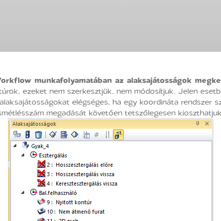
rkflow munkafolyamatában az alaksajátosságok megke
úrok, ezeket nem szerkesztjük, nem módosítjuk. Jelen esetb
alaksajátosságokat elégséges, ha egy koordináta rendszer sze
 ismétlésszám megadását követően tetszőlegesen kioszthatju