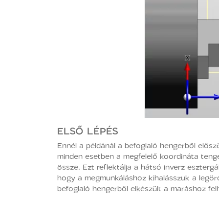
ELSŐ LÉPÉS
Ennél a példánál a befoglaló hengerből először
minden esetben a megfelelő koordináta tengel
össze. Ezt reflektálja a hátsó inverz eszterg
hogy a megmunkáláshoz kihalásszuk a legördül
befoglaló hengerből elkészült a maráshoz fe