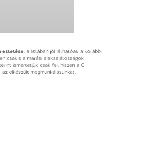
restetése
, a listában jól láthatóak a korábbi
en csakis a marási alaksajátosságok
rint ismertetjük csak fel, hiszen a C
k az elkészült megmunkálásunkat.