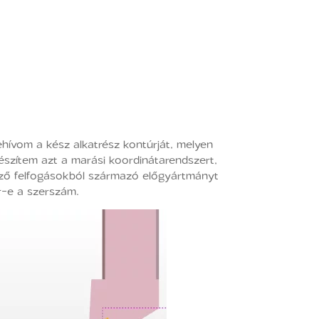
hívom a kész alkatrész kontúrját, melyen
készítem azt a marási koordinátarendszert,
lőző felfogásokból származó előgyártmányt
r-e a szerszám.