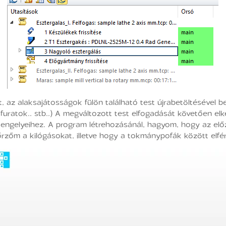
az alaksajátosságok fülön található test újrabetöltésével be
 furatok.. stb..) A megváltozott test elfogadását követően el
 tengelyeihez. A program létrehozásánál, hagyom, hogy az e
nőrzőm a kilógásokat, illetve hogy a tokmánypofák között elfé