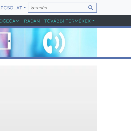
APCSOLAT
DGECAM
RADAN
TOVÁBBI TERMÉKEK