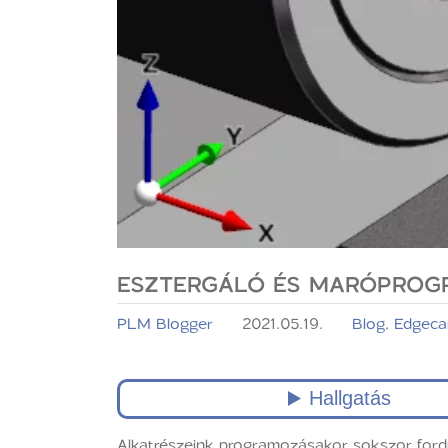
ESZTERGÁLÓ ÉS MARÓPROGR
PLM Blogger
2021.05.19.
Blog
,
Edgec
Alkatrészeink programozásakor sokszor ford