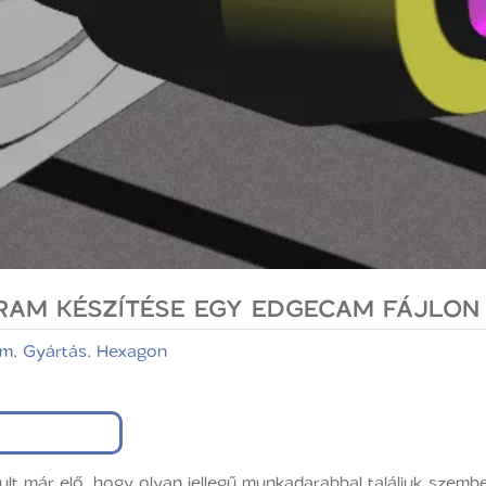
AM KÉSZÍTÉSE EGY EDGECAM FÁJLON
am
,
Gyártás
,
Hexagon
ult már elő, hogy olyan jellegű munkadarabbal találjuk sze