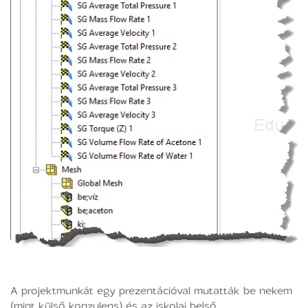
A projektmunkát egy prezentációval mutatták be nekem
(mint külső konzulens) és az iskolai belső