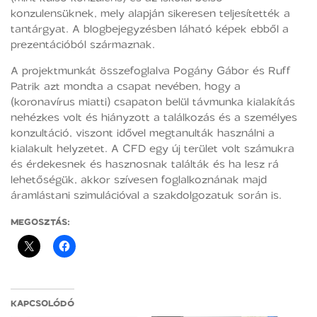
konzulensüknek, mely alapján sikeresen teljesítették a
tantárgyat. A blogbejegyzésben láható képek ebből a
prezentációból származnak.
A projektmunkát összefoglalva Pogány Gábor és Ruff
Patrik azt mondta a csapat nevében, hogy a
(koronavírus miatti) csapaton belül távmunka kialakítás
nehézkes volt és hiányzott a találkozás és a személyes
konzultáció, viszont idővel megtanulták használni a
kialakult helyzetet. A CFD egy új terület volt számukra
és érdekesnek és hasznosnak találták és ha lesz rá
lehetőségük, akkor szívesen foglalkoznának majd
áramlástani szimulációval a szakdolgozatuk során is.
MEGOSZTÁS:
KAPCSOLÓDÓ