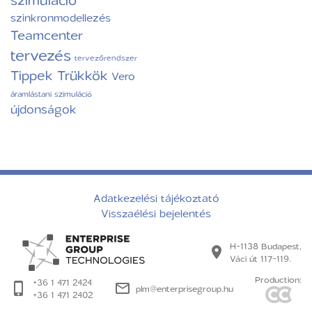
szinkronmodellezés
Teamcenter
tervezés
tervezőrendszer
Tippek Trükkök
Vero
áramlástani szimuláció
újdonságok
Adatkezelési tájékoztató
Visszaélési bejelentés
H-1138 Budapest,
Váci út 117-119.
Production:
+36 1 471 2424
plm@enterprisegroup.hu
+36 1 471 2402