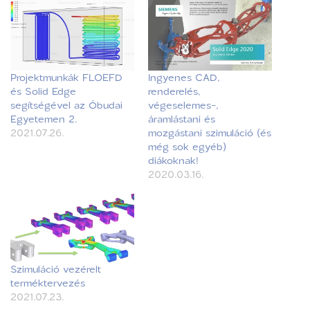
Projektmunkák FLOEFD
Ingyenes CAD,
és Solid Edge
renderelés,
segítségével az Óbudai
végeselemes-,
Egyetemen 2.
áramlástani és
2021.07.26.
mozgástani szimuláció (és
még sok egyéb)
diákoknak!
2020.03.16.
Szimuláció vezérelt
terméktervezés
2021.07.23.