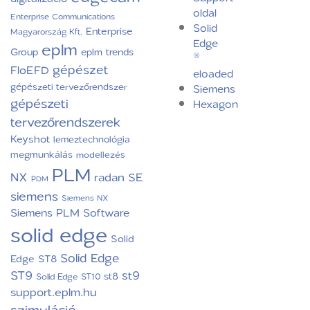
oldal
Enterprise Communications
Solid
Enterprise
Magyarország Kft.
Edge
eplm
Group
eplm trends
®
gépészet
FloEFD
eloaded
gépészeti tervezőrendszer
Siemens
gépészeti
Hexagon
tervezőrendszerek
Keyshot
lemeztechnológia
megmunkálás
modellezés
PLM
NX
radan
SE
PDM
siemens
Siemens NX
Siemens PLM Software
solid edge
Solid
Solid Edge
Edge ST8
ST9
st9
st8
Solid Edge ST10
support.eplm.hu
szimuláció