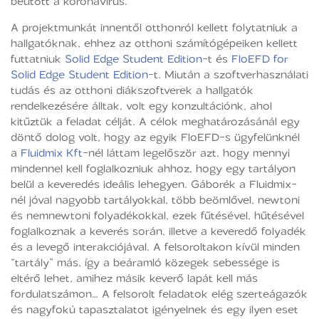
beütött a koronavírus.
A projektmunkát innentől otthonról kellett folytatniuk a
hallgatóknak, ehhez az otthoni számítógépeiken kellett
futtatniuk
Solid Edge Student Edition
-t és
FloEFD for
Solid Edge Student Edition
-t. Miután a szoftverhasználati
tudás és az otthoni diákszoftverek a hallgatók
rendelkezésére álltak, volt egy konzultációnk, ahol
kitűztük a feladat célját. A célok meghatározásánál egy
döntő dolog volt, hogy az egyik FloEFD-s ügyfelünknél
a
Fluidmix Kft
-nél láttam legelőször azt, hogy mennyi
mindennel kell foglalkozniuk ahhoz, hogy egy tartályon
belül a keveredés ideális lehegyen. Gáborék a Fluidmix-
nél jóval nagyobb tartályokkal, több beömlővel, newtoni
és nemnewtoni folyadékokkal, ezek fűtésével, hűtésével
foglalkoznak a keverés során, illetve a keveredő folyadék
és a levegő interakciójával. A felsoroltakon kívül minden
“tartály” más, így a beáramló közegek sebessége is
eltérő lehet, amihez másik keverő lapát kell más
fordulatszámon… A felsorolt feladatok elég szerteágazók
és nagyfokú tapasztalatot igényelnek és egy ilyen eset