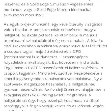
részéhez és a Solid Edge Simulation végeselemes
modulhoz, vagy a Solid Edge Motion kinematikai
szimulációs modulhoz.
Az egyik projektmunkánál egy keverőtartály vizsgálata
volt a feladat. A projektmunkát nehezítette, hogy a
hallgatók az iskola oktatási keretén belül numerikus
áramlástani szimulációkról még nem tanultak. A feladat
első szakaszában áramlástani ismereteiket frissítették fel
a csoport tagjai, majd áttekintették a CFD
(computational fluid dynamics – számítógépes
folyadékdinamika) alapjait. Ezt követően mind a Solid
Edge, mind a FloEFD használatát el kellett sajátítania a
csoport tagjainak. Mind a két szoftver kezelőfelülete a
lehető legkönnyebben tanulhatóra van kialakítva, így a
szoftverek magabiztos használatát a hallgatóknak
gyorsan abszolválták. Az év eleji ütemterv alapján ezt a
szorgalmi időszak 6. hetéig kellett megtenniük a
hallgatóknak úgy, hogy ezzel párhuzamosan a többi
tantárggyal is foglalkozniuk kellett és az időszak végén