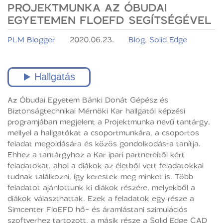
PROJEKTMUNKA AZ ÓBUDAI
EGYETEMEN FLOEFD SEGÍTSÉGÉVEL
PLM Blogger
2020.06.23.
Blog
,
Solid Edge
Az Óbudai Egyetem Bánki Donát Gépész és
Biztonságtechnikai Mérnöki Kar hallgatói képzési
programjában megjelent a Projektmunka nevű tantárgy,
mellyel a hallgatókat a csoportmunkára, a csoportos
feladat megoldására és közös gondolkodásra tanítja.
Ehhez a tantárgyhoz a Kar ipari partnereitől kért
feladatokat, ahol a diákok az életből vett feladatokkal
tudnak találkozni, így kerestek meg minket is. Több
feladatot ajánlottunk ki diákok részére, melyekből a
diákok választhattak. Ezek a feladatok egy része a
Simcenter FloEFD hő- és áramlástani szimulációs
szoftverhez tartozott, a másik része a Solid Edge CAD