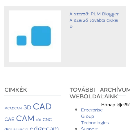
A szerző: PLM Blogger
A szerző további cikkei
»
CIMKÉK
TOVÁBBI
ARCHÍVU
WEBOLDALAINK
CAD
Archívum
3D
#CADCAM
Enterprise
CAM
Group
CAE
CNC
cfd
Technologies
edgecam
Support
digitalizáció