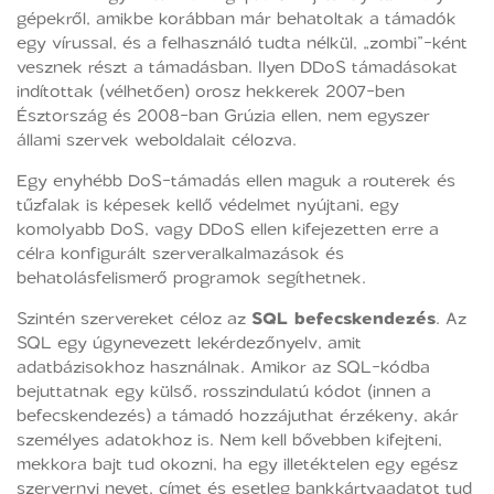
gépekről, amikbe korábban már behatoltak a támadók
egy vírussal, és a felhasználó tudta nélkül, „zombi”-ként
vesznek részt a támadásban. Ilyen DDoS támadásokat
indítottak (vélhetően) orosz hekkerek 2007-ben
Észtország és 2008-ban Grúzia ellen, nem egyszer
állami szervek weboldalait célozva.
Egy enyhébb DoS-támadás ellen maguk a routerek és
tűzfalak is képesek kellő védelmet nyújtani, egy
komolyabb DoS, vagy DDoS ellen kifejezetten erre a
célra konfigurált szerveralkalmazások és
behatolásfelismerő programok segíthetnek.
Szintén szervereket céloz az
SQL befecskendezés
. Az
SQL egy úgynevezett lekérdezőnyelv, amit
adatbázisokhoz használnak. Amikor az SQL-kódba
bejuttatnak egy külső, rosszindulatú kódot (innen a
befecskendezés) a támadó hozzájuthat érzékeny, akár
személyes adatokhoz is. Nem kell bővebben kifejteni,
mekkora bajt tud okozni, ha egy illetéktelen egy egész
szervernyi nevet, címet és esetleg bankkártyaadatot tud