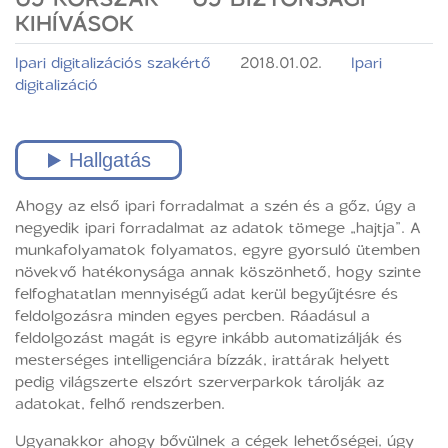
KIHÍVÁSOK
Ipari digitalizációs szakértő
2018.01.02.
Ipari
digitalizáció
Ahogy az első ipari forradalmat a szén és a gőz, úgy a
negyedik ipari forradalmat az adatok tömege „hajtja”. A
munkafolyamatok folyamatos, egyre gyorsuló ütemben
növekvő hatékonysága annak köszönhető, hogy szinte
felfoghatatlan mennyiségű adat kerül begyűjtésre és
feldolgozásra minden egyes percben. Ráadásul a
feldolgozást magát is egyre inkább automatizálják és
mesterséges intelligenciára bízzák, irattárak helyett
pedig világszerte elszórt szerverparkok tárolják az
adatokat, felhő rendszerben.
Ugyanakkor ahogy bővülnek a cégek lehetőségei, úgy