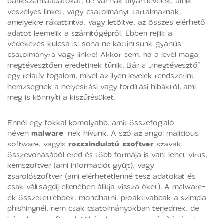
bankszámlaadatokat, de vannak olyan levelek, amik
veszélyes linket, vagy csatolmányt tartalmaznak,
amelyekre rákattintva, vagy letöltve, az összes elérhető
adatot leemelik a számítógépről. Ebben rejlik a
védekezés kulcsa is: soha ne kattintsunk gyanús
csatolmányra vagy linkre! Akkor sem, ha a levél maga
megtévesztően eredetinek tűnik. Bár a „megtévesztő”
egy relatív fogalom, mivel az ilyen levelek rendszerint
hemzsegnek a helyesírási vagy fordítási hibáktól, ami
meg is könnyíti a kiszűrésüket.
Ennél egy fokkal komolyabb, amit összefoglaló
néven
malware
-nek hívunk. A szó az angol malicious
software, vagyis
rosszindulatú szoftver
szavak
összevonásából ered és több formája is van: lehet vírus,
kémszoftver (ami információt gyűjt), vagy
zsarolószoftver (ami elérhetetlenné tesz adatokat és
csak váltságdíj ellenében állítja vissza őket). A malware-
ek összetettebbek, mondhatni, proaktívabbak a szimpla
phishingnél, nem csak csatolmányokban terjednek, de