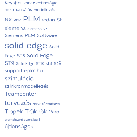
Keyshot
lemeztechnológia
megmunkálás
modellezés
PLM
NX
radan
SE
PDM
siemens
Siemens NX
Siemens PLM Software
solid edge
Solid
Solid Edge
Edge ST8
ST9
st9
st8
Solid Edge ST10
support.eplm.hu
szimuláció
szinkronmodellezés
Teamcenter
tervezés
tervezőrendszer
Tippek Trükkök
Vero
áramlástani szimuláció
újdonságok