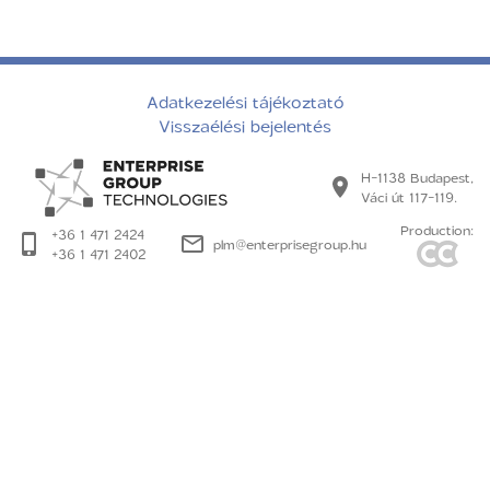
Adatkezelési tájékoztató
Visszaélési bejelentés
H-1138 Budapest,
Váci út 117-119.
Production:
+36 1 471 2424
plm@enterprisegroup.hu
+36 1 471 2402