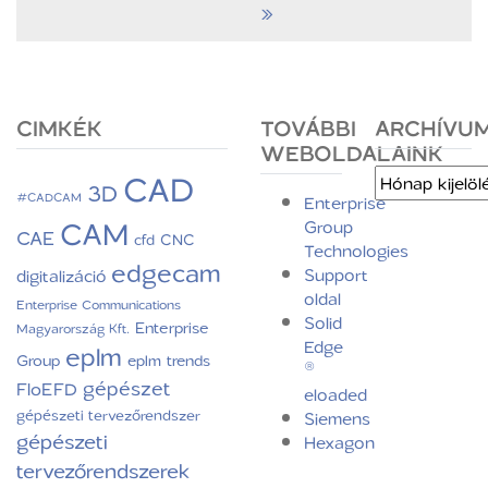
»
CIMKÉK
TOVÁBBI
ARCHÍVU
WEBOLDALAINK
CAD
Archívum
3D
#CADCAM
Enterprise
CAM
Group
CAE
CNC
cfd
Technologies
edgecam
Support
digitalizáció
oldal
Enterprise Communications
Solid
Enterprise
Magyarország Kft.
Edge
eplm
Group
eplm trends
®
gépészet
FloEFD
eloaded
gépészeti tervezőrendszer
Siemens
gépészeti
Hexagon
tervezőrendszerek