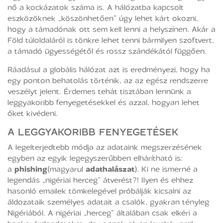
nő a kockázatok száma is. A hálózatba kapcsolt
eszközöknek „köszönhetően” úgy lehet kárt okozni,
hogy a támadónak ott sem kell lenni a helyszínen. Akár a
Föld túloldaláról is tönkre lehet tenni bármilyen szoftvert,
a támadó ügyességétől és rossz szándékától függően.
Ráadásul a globális hálózat azt is eredményezi, hogy ha
egy ponton behatolás történik, az az egész rendszerre
veszélyt jelent. Érdemes tehát tisztában lennünk a
leggyakoribb fenyegetésekkel és azzal, hogyan lehet
őket kivédeni.
A LEGGYAKORIBB FENYEGETÉSEK
A legelterjedtebb módja az adataink megszerzésének
egyben az egyik legegyszerűbben elhárítható is:
a
phishing
(magyarul
adathalászat
). Ki ne ismerné a
legendás „nigériai herceg” átverést?! Ilyen és ehhez
hasonló emailek tömkelegével próbálják kicsalni az
áldozataik személyes adatait a csalók, gyakran tényleg
Nigériából. A nigériai „herceg” általában csak elkéri a