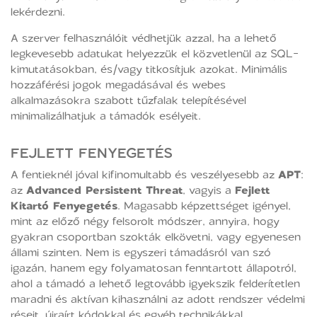
lekérdezni.
A szerver felhasználóit védhetjük azzal, ha a lehető
legkevesebb adatukat helyezzük el közvetlenül az SQL-
kimutatásokban, és/vagy titkosítjuk azokat. Minimális
hozzáférési jogok megadásával és webes
alkalmazásokra szabott tűzfalak telepítésével
minimalizálhatjuk a támadók esélyeit.
FEJLETT FENYEGETÉS
A fentieknél jóval kifinomultabb és veszélyesebb az
APT
:
az
Advanced Persistent Threat
, vagyis a
Fejlett
Kitartó Fenyegetés
. Magasabb képzettséget igényel,
mint az előző négy felsorolt módszer, annyira, hogy
gyakran csoportban szokták elkövetni, vagy egyenesen
állami szinten. Nem is egyszeri támadásról van szó
igazán, hanem egy folyamatosan fenntartott állapotról,
ahol a támadó a lehető legtovább igyekszik felderítetlen
maradni és aktívan kihasználni az adott rendszer védelmi
réseit, újraírt kódokkal és egyéb technikákkal.