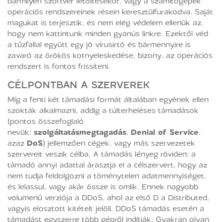
bármilyen szoftver letöltésekor, vagy a számítógépek
operációs rendszereinek résein keresztülfurakodva. Saját
magukat is terjesztik, és nem elég védelem ellenük az,
hogy nem kattintunk minden gyanús linkre. Ezektől véd
a tűzfallal együtt egy jó vírusirtó és bármennyire is
zavaró az örökös kotnyeleskedése, bizony, az operációs
rendszert is fontos frissíteni.
CÉLPONTBAN A SZERVEREK
Míg a fenti két támadási formát általában egyének ellen
szokták alkalmazni, addig a túlterheléses támadások
(pontos összefoglaló
nevük:
szolgáltatásmegtagadás
,
Denial of Service
,
azaz
DoS
) jellemzően cégek, vagy más szervezetek
szervereit veszik célba. A támadás lényeg röviden: a
támadó annyi adattal árasztja el a célszervert, hogy az
nem tudja feldolgozni a töménytelen adatmennyiséget,
és lelassul, vagy akár össze is omlik. Ennek nagyobb
volumenű verziója a DDoS, ahol az első D a Distributed,
vagyis elosztott kitételt jelöli. DDoS támadás esetén a
támadást egyszerre több gépről indítják. Gyakran olyan