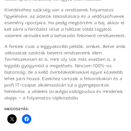
Kivédéséhez szükség van a rendszerek folyamatos
figyelésére, az adatok titkosítására és a védőszoftverek
esemény riportjaira. Ha pedig megtörtént a baj, akkor el
kell zárni a fertőzött részt a hálózat többi tagjától,
valamint aktiválni kell a behatolás felismerő rendszereket.
A fentiek csak a leggyakoribb példák, amiket, illetve amik
változatait szokták bevetni rendszereink ellen.
Természetesen itt is, mint oly sok más esetben is, a
legjobb gyógymód a megelőzés. Nincsen 100%-os
biztonság, de a kellő óvintézkedésekkel egyre közelebb
lehet jutni hozzá. Ezekhez tartozik a felsoroltakon és a
profi IT-csapat alkalmazásán túl a gyengepontok
felmérése, a védelmi stratégia kidolgozása és mindenek
alapja – a folyamatos tájékozódás
MEGOSZTÁS: