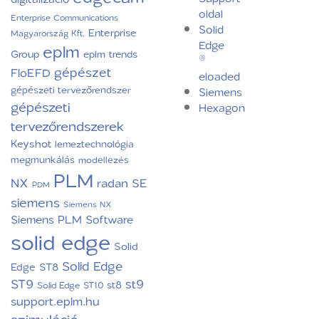
oldal
Enterprise Communications
Solid
Enterprise
Magyarország Kft.
Edge
eplm
Group
eplm trends
®
gépészet
FloEFD
eloaded
gépészeti tervezőrendszer
Siemens
gépészeti
Hexagon
tervezőrendszerek
Keyshot
lemeztechnológia
megmunkálás
modellezés
PLM
NX
radan
SE
PDM
siemens
Siemens NX
Siemens PLM Software
solid edge
Solid
Solid Edge
Edge ST8
ST9
st9
st8
Solid Edge ST10
support.eplm.hu