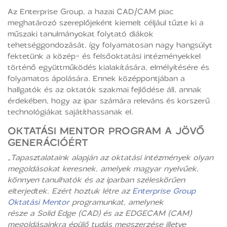
Az Enterprise Group, a hazai CAD/CAM piac
meghatározó szereplőjeként kiemelt céljául tűzte ki a
műszaki tanulmányokat folytató diákok
tehetséggondozását, így folyamatosan nagy hangsúlyt
fektetünk a közép- és felsőoktatási intézményekkel
történő együttműködés kialakítására, elmélyítésére és
folyamatos ápolására. Ennek középpontjában a
hallgatók és az oktatók szakmai fejlődése áll, annak
érdekében, hogy az ipar számára releváns és korszerű
technológiákat sajátíthassanak el.
OKTATÁSI MENTOR PROGRAM A JÖVŐ
GENERÁCIÓÉRT
„Tapasztalataink alapján az oktatási intézmények olyan
megoldásokat keresnek, amelyek magyar nyelvűek,
könnyen tanulhatók és az iparban széleskörűen
elterjedtek. Ezért hoztuk létre az
Enterprise Group
Oktatási Mentor
programunkat, amelynek
része a Solid Edge (CAD) és az EDGECAM (CAM)
megoldásainkra épülő tudás megszerzése illetve