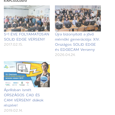
KAPCSOLÓDÓ
5+1 ÉVE FOLYAMATOSAN
Újra bizonyított a jövő
SOLID EDGE VERSENY
mérnöki generációja: XIV.
2017.02.15.
Országos SOLID EDGE
és EDGECAM Verseny
2026.04.24.
Áprilisban ismét
ORSZÁGOS CAD ÉS
CAM VERSENY diákok
részére!
2019.02.14.