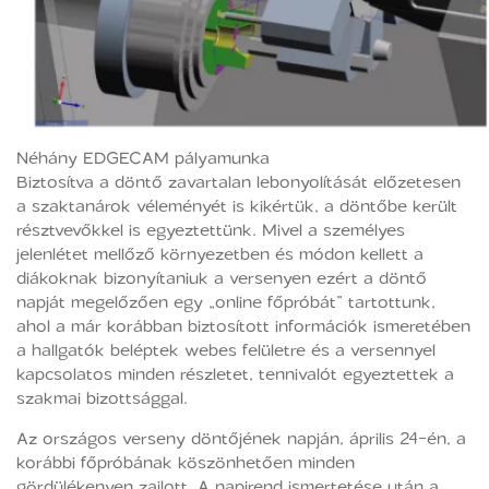
Néhány EDGECAM pályamunka
Biztosítva a döntő zavartalan lebonyolítását előzetesen
a szaktanárok véleményét is kikértük, a döntőbe került
résztvevőkkel is egyeztettünk. Mivel a személyes
jelenlétet mellőző környezetben és módon kellett a
diákoknak bizonyítaniuk a versenyen ezért a döntő
napját megelőzően egy „online főpróbát” tartottunk,
ahol a már korábban biztosított információk ismeretében
a hallgatók beléptek webes felületre és a versennyel
kapcsolatos minden részletet, tennivalót egyeztettek a
szakmai bizottsággal.
Az országos verseny döntőjének napján, április 24-én, a
korábbi főpróbának köszönhetően minden
gördülékenyen zajlott. A napirend ismertetése után a