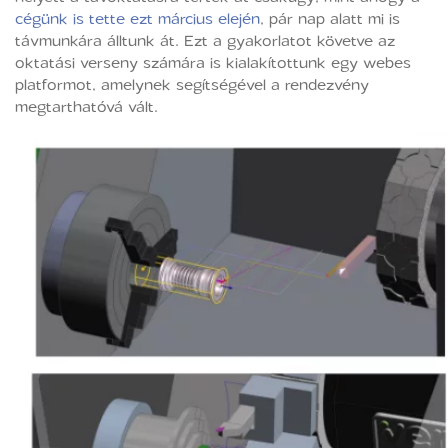
cégünk is tette ezt március elején
, pár nap alatt mi is
távmunkára álltunk át. Ezt a gyakorlatot követve az
oktatási verseny számára is kialakítottunk egy webes
platformot, amelynek segítségével a rendezvény
megtarthatóvá vált.