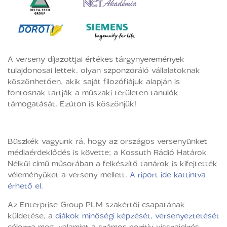
A verseny díjazottjai értékes tárgynyeremények
tulajdonosai lettek, olyan szponzoráló vállalatoknak
köszönhetően, akik saját filozófiájuk alapján is
fontosnak tartják a műszaki területen tanulók
támogatását. Ezúton is köszönjük!
Büszkék vagyunk rá, hogy az országos versenyünket
médiaérdeklődés is követte; a Kossuth Rádió Határok
Nélkül című műsorában a felkészítő tanárok is kifejtették
véleményüket a verseny mellett.
A riport ide kattintva
érhető el.
Az Enterprise Group PLM szakértői csapatának
küldetése, a
diákok minőségi képzését, versenyeztetését
célozza meg, valamint a számos pozitív visszajelzés