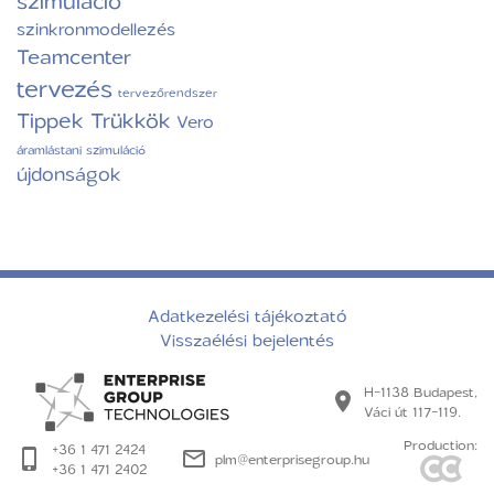
szimuláció
szinkronmodellezés
Teamcenter
tervezés
tervezőrendszer
Tippek Trükkök
Vero
áramlástani szimuláció
újdonságok
Adatkezelési tájékoztató
Visszaélési bejelentés
H-1138 Budapest,
Váci út 117-119.
Production:
+36 1 471 2424
plm@enterprisegroup.hu
+36 1 471 2402