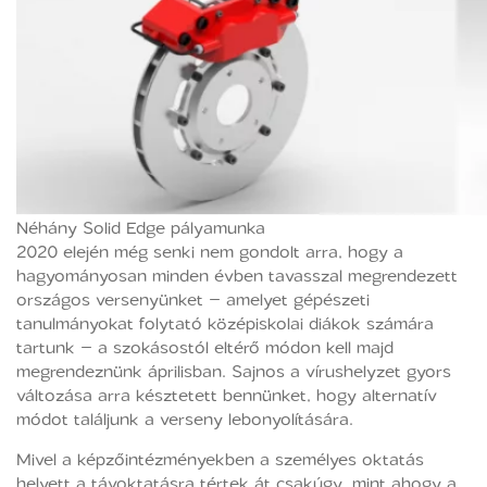
Néhány Solid Edge pályamunka
2020 elején még senki nem gondolt arra, hogy a
hagyományosan minden évben tavasszal megrendezett
országos versenyünket – amelyet gépészeti
tanulmányokat folytató középiskolai diákok számára
tartunk – a szokásostól eltérő módon kell majd
megrendeznünk áprilisban. Sajnos a vírushelyzet gyors
változása arra késztetett bennünket, hogy alternatív
módot találjunk a verseny lebonyolítására.
Mivel a képzőintézményekben a személyes oktatás
helyett a távoktatásra tértek át csakúgy, mint ahogy a