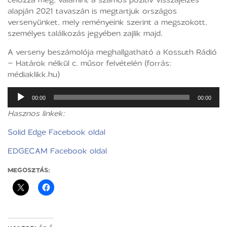
alapján 2021 tavaszán is megtartjuk országos
versenyünket, mely reményeink szerint a megszokott,
személyes találkozás jegyében zajlik majd.
A verseny beszámolója meghallgatható a Kossuth Rádió
– Határok nélkül c. műsor felvételén (forrás:
médiaklikk.hu)
Audió
00:00
00:00
lejátszó
Hasznos linkek:
Solid Edge Facebook oldal
EDGECAM Facebook oldal
MEGOSZTÁS: