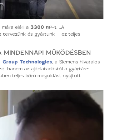
e mára eléri a
3300 m²-t
. „A
 tervezünk és gyártunk – ez teljes
 A MINDENNAPI MŰKÖDÉSBEN
e Group Technologies
, a Siemens hivatalos
st, hanem az ajánlatadástól a gyártás-
ben teljes körű megoldást nyújtott