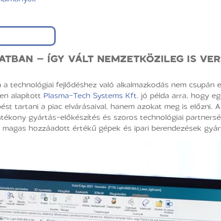
LATBAN – ÍGY VÁLT NEMZETKÖZILEG IS V
 a technológiai fejlődéshez való alkalmazkodás nem csupán e
n alapított
Plasma-Tech Systems Kft.
jó példa arra, hogy egy
pést tartani a piac elvárásaival, hanem azokat meg is előzni. A 
tékony gyártás-előkészítés és szoros technológiai partners
tt, magas hozzáadott értékű gépek és ipari berendezések gyár