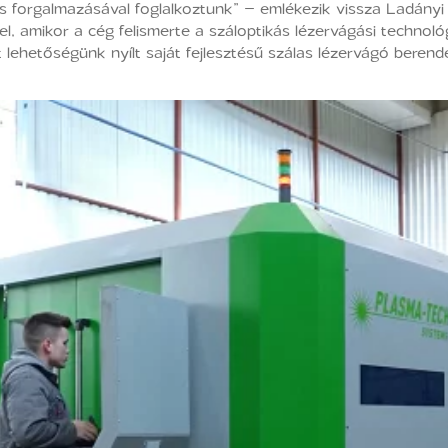
 forgalmazásával foglalkoztunk” – emlékezik vissza Ladány
l, amikor a cég felismerte a száloptikás lézervágási technoló
 lehetőségünk nyílt saját fejlesztésű szálas lézervágó beren