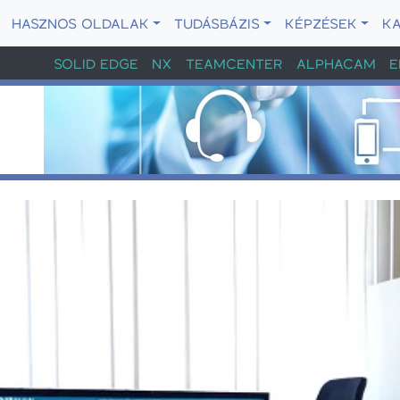
HASZNOS OLDALAK
TUDÁSBÁZIS
KÉPZÉSEK
K
SOLID EDGE
NX
TEAMCENTER
ALPHACAM
E