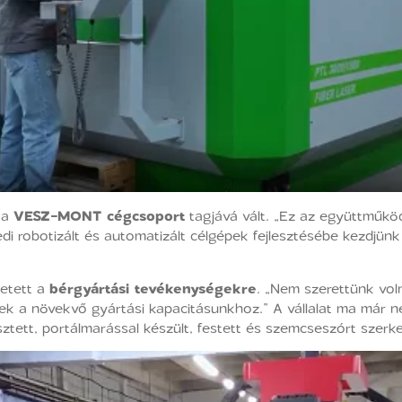
t a
VESZ-MONT cégcsoport
tagjává vált. „Ez az együttműkö
edi robotizált és automatizált célgépek fejlesztésébe kezdjün
tetett a
bérgyártási tevékenységekre
. „Nem szerettünk vol
edtek a növekvő gyártási kapacitásunkhoz.” A vállalat ma má
sztett, portálmarással készült, festett és szemcseszórt szerk