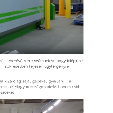
dés lehetővé tette számunkra, hogy kilépjünk
k – sok esetben teljesen ügyféligényre
na kizárólag saját gépeket gyártani – a
r nemcsak Magyarországon aktív, hanem több
ezeteket.