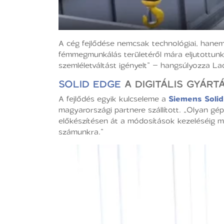
A cég fejlődése nemcsak technológiai, hanem 
fémmegmunkálás területéről mára eljutottunk
szemléletváltást igényelt” – hangsúlyozza La
SOLID EDGE
A DIGITÁLIS GYÁR
A fejlődés egyik kulcseleme a
Siemens Soli
magyarországi partnere szállított. „Olyan gé
előkészítésen át a módosítások kezeléséig 
számunkra.”