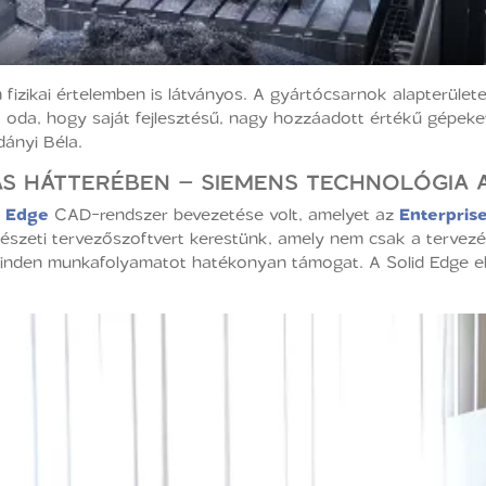
fizikai értelemben is látványos. A gyártócsarnok alapterület
 oda, hogy saját fejlesztésű, nagy hozzáadott értékű gépeket
dányi Béla.
TÁS HÁTTERÉBEN – SIEMENS TECHNOLÓGIA
d Edge
CAD-rendszer bevezetése volt, amelyet az
Enterpris
pészeti tervezőszoftvert kerestünk, amely nem csak a tervezé
minden munkafolyamatot hatékonyan támogat. A Solid Edge eb