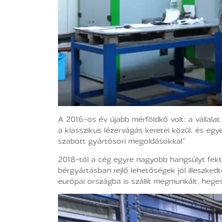
A 2016-os év újabb mérföldkő volt: a vállala
a klasszikus lézervágás keretei közül, és egy
szabott gyártósori megoldásokkal”
2018-tól a cég egyre nagyobb hangsúlyt fek
bérgyártásban rejlő lehetőségek jól illeszk
európai országba is szállít megmunkált, hege