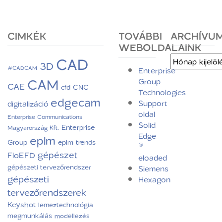
CIMKÉK
TOVÁBBI
ARCHÍVU
WEBOLDALAINK
CAD
Archívum
3D
#CADCAM
Enterprise
CAM
Group
CAE
CNC
cfd
Technologies
edgecam
Support
digitalizáció
oldal
Enterprise Communications
Solid
Enterprise
Magyarország Kft.
Edge
eplm
Group
eplm trends
®
gépészet
FloEFD
eloaded
gépészeti tervezőrendszer
Siemens
gépészeti
Hexagon
tervezőrendszerek
Keyshot
lemeztechnológia
megmunkálás
modellezés