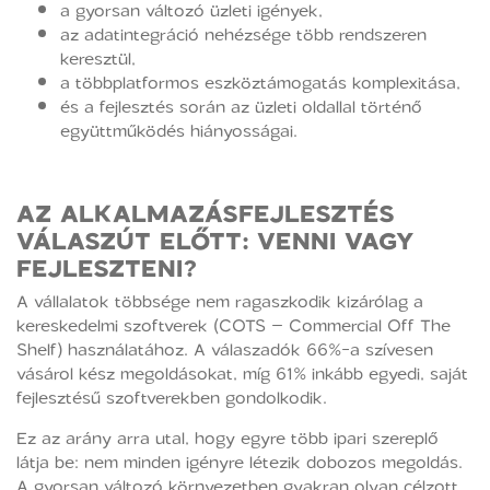
a gyorsan változó üzleti igények,
az adatintegráció nehézsége több rendszeren
keresztül,
a többplatformos eszköztámogatás komplexitása,
és a fejlesztés során az üzleti oldallal történő
együttműködés hiányosságai.
AZ ALKALMAZÁSFEJLESZTÉS
VÁLASZÚT ELŐTT: VENNI VAGY
FEJLESZTENI?
A vállalatok többsége nem ragaszkodik kizárólag a
kereskedelmi szoftverek (COTS – Commercial Off The
Shelf) használatához. A válaszadók 66%-a szívesen
vásárol kész megoldásokat, míg 61% inkább egyedi, saját
fejlesztésű szoftverekben gondolkodik.
Ez az arány arra utal, hogy egyre több ipari szereplő
látja be: nem minden igényre létezik dobozos megoldás.
A gyorsan változó környezetben gyakran olyan célzott,