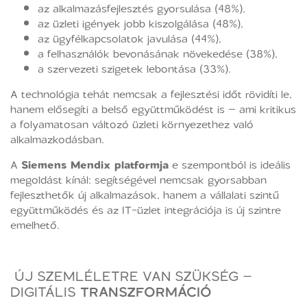
az alkalmazásfejlesztés gyorsulása (48%),
az üzleti igények jobb kiszolgálása (48%),
az ügyfélkapcsolatok javulása (44%),
a felhasználók bevonásának növekedése (38%),
a szervezeti szigetek lebontása (33%).
A technológia tehát nemcsak a fejlesztési időt rövidíti le,
hanem elősegíti a belső együttműködést is – ami kritikus
a folyamatosan változó üzleti környezethez való
alkalmazkodásban.
A
Siemens Mendix platformja
e szempontból is ideális
megoldást kínál: segítségével nemcsak gyorsabban
fejleszthetők új alkalmazások, hanem a vállalati szintű
együttműködés és az IT-üzlet integrációja is új szintre
emelhető.
ÚJ SZEMLÉLETRE VAN SZÜKSÉG –
DIGITÁLIS
TRANSZFORMÁCIÓ