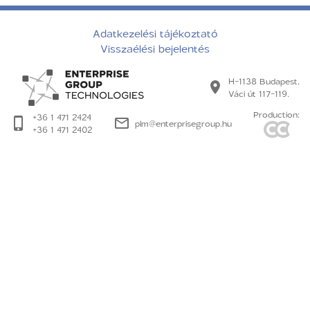
Adatkezelési tájékoztató
Visszaélési bejelentés
H-1138 Budapest,
Váci út 117-119.
Production:
+36 1 471 2424
plm@enterprisegroup.hu
+36 1 471 2402