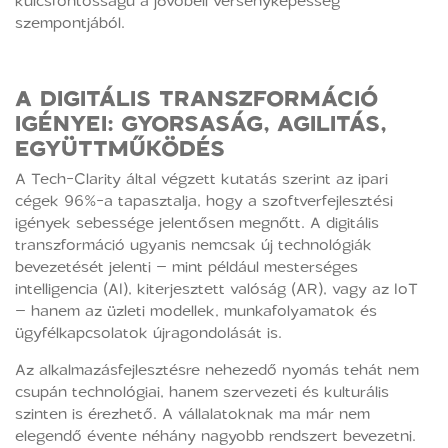
szempontjából.
A DIGITÁLIS TRANSZFORMÁCIÓ
IGÉNYEI: GYORSASÁG, AGILITÁS,
EGYÜTTMŰKÖDÉS
A Tech-Clarity által végzett kutatás szerint az ipari
cégek 96%-a tapasztalja, hogy a szoftverfejlesztési
igények sebessége jelentősen megnőtt. A digitális
transzformáció ugyanis nemcsak új technológiák
bevezetését jelenti – mint például mesterséges
intelligencia (AI), kiterjesztett valóság (AR), vagy az IoT
– hanem az üzleti modellek, munkafolyamatok és
ügyfélkapcsolatok újragondolását is.
Az alkalmazásfejlesztésre nehezedő nyomás tehát nem
csupán technológiai, hanem szervezeti és kulturális
szinten is érezhető. A vállalatoknak ma már nem
elegendő évente néhány nagyobb rendszert bevezetni.