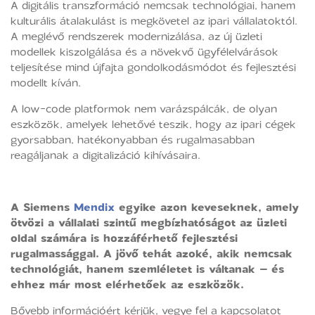
A digitális transzformáció nemcsak technológiai, hanem
kulturális átalakulást is megkövetel az ipari vállalatoktól.
A meglévő rendszerek modernizálása, az új üzleti
modellek kiszolgálása és a növekvő ügyfélelvárások
teljesítése mind újfajta gondolkodásmódot és fejlesztési
modellt kíván.
A low-code platformok nem varázspálcák, de olyan
eszközök, amelyek lehetővé teszik, hogy az ipari cégek
gyorsabban, hatékonyabban és rugalmasabban
reagáljanak a digitalizáció kihívásaira.
A Siemens
Mendix
egyike azon keveseknek, amely
ötvözi a vállalati szintű megbízhatóságot az üzleti
oldal számára is hozzáférhető fejlesztési
rugalmassággal. A jövő tehát azoké, akik nemcsak
technológiát, hanem szemléletet is váltanak – és
ehhez már most elérhetőek az eszközök.
Bővebb információért kérjük, vegye fel a kapcsolatot