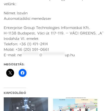
velünk:
Német István
Automatizálási menedzser
Enterprise Group Technologies Informatikai Kft.
H-1138 Budapest, Váci út 117-119. – VÁCI GREENS, „A”
Irodaház VI. emelet
Telefon: +36 (1) 471-2414
Mobil: +36 (20) 591-0661
E-mail:
ne
**********
@
*************
up.hu
MEGOSZTÁS:
KAPCSOLÓDÓ