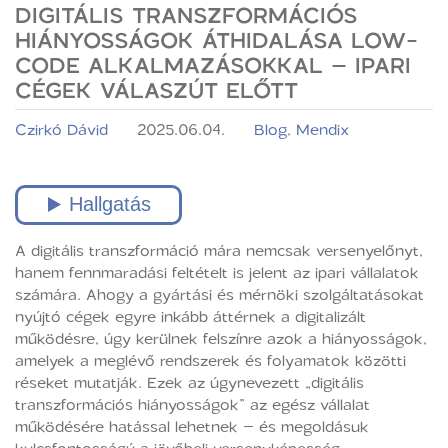
DIGITÁLIS TRANSZFORMÁCIÓS
HIÁNYOSSÁGOK ÁTHIDALÁSA LOW-
CODE ALKALMAZÁSOKKAL – IPARI
CÉGEK VÁLASZÚT ELŐTT
Czirkó Dávid
2025.06.04.
Blog
,
Mendix
A digitális transzformáció mára nemcsak versenyelőnyt,
hanem fennmaradási feltételt is jelent az ipari vállalatok
számára. Ahogy a gyártási és mérnöki szolgáltatásokat
nyújtó cégek egyre inkább áttérnek a digitalizált
működésre, úgy kerülnek felszínre azok a hiányosságok,
amelyek a meglévő rendszerek és folyamatok közötti
réseket mutatják. Ezek az úgynevezett „digitális
transzformációs hiányosságok” az egész vállalat
működésére hatással lehetnek – és megoldásuk
kulcsfontosságú a jövőbeli versenyképesség