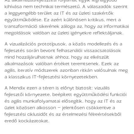
kihívása nem technikai természetű. A válaszadók szerint
a leggyengébb terület az IT és az üzleti szakértők
együttműködése. Ez azért különösen kritikus, mert a
transzformáció sikerének záloga az, hogy az informatikai
megoldások valóban az üzleti igényekre reflektáljanak.
A vizualizációs prototípusok, a közös modellezés és a
fejlesztés során bevont felhasználói visszacsatolások
mind hozzájárulhatnak ahhoz, hogy az elkészült
alkalmazások valóban értéket teremtsenek. Ezek az
agilis, iteratív módszerek azonban ritkán valósulnak meg
a klasszikus IT-fejlesztési környezetekben.
A Mendix ezen a téren is előnyt biztosít: vizuális
fejlesztői környezete, beépített együttműködési funkciói
és agilis munkafolyamatai elősegítik, hogy az IT és az
üzlet közösen alkosson – jelentősen csökkentve a
fejlesztési ciklusidőt és az értelmezési félreértésekből
eredő kockázatokat.