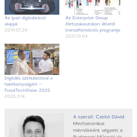
Az ipari digitalizáció
Az Enterprise Group
alapjai
életszakaszokon átívelő
2019.07.29.
transzformációs programja
2021.10.04.
Digitális szimulációval a
hatékonyságért –
FoodTechShow 2025
2025.11.14.
A szerző: Czirkó Dávid
Mechatronikai
mérnökként végzett a
Budapesti Műszaki és