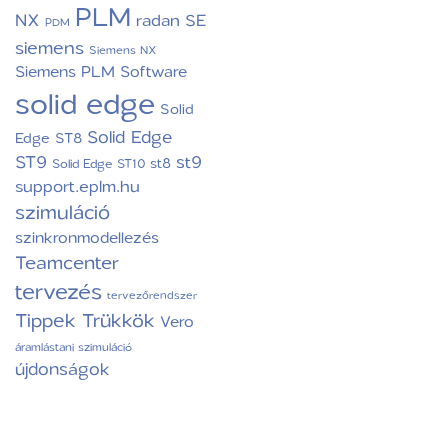
PLM
NX
radan
SE
PDM
siemens
Siemens NX
Siemens PLM Software
solid edge
Solid
Solid Edge
Edge ST8
ST9
st9
st8
Solid Edge ST10
support.eplm.hu
szimuláció
szinkronmodellezés
Teamcenter
tervezés
tervezőrendszer
Tippek Trükkök
Vero
áramlástani szimuláció
újdonságok