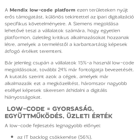
A
Mendix low-code platform
ezen területeken nyújt
erős támogatást, különös tekintettel az ipari digitalizáció
specifikus követelményeire. A Siemens megoldása
lehetővé teszi a vállalatok számára, hogy egyetlen
platformon, üzletileg kritikus alkalmazásokat hozzanak
létre, amelyek a termeléstől a karbantartásig képesek
átfogó értéket teremteni.
Bár jelenleg csupán a vállalatok 15%-a használ low-code
megoldásokat, további 24% már fontolgatja bevezetését.
A kutatás szerint azok a cégek, amelyek már
alkalmazzák ezt a megközelítést, háromszor nagyobb
eséllyel képesek sikeresen áthidalni a digitális
hiányosságokat.
LOW-CODE = GYORSASÁG,
EGYÜTTMŰKÖDÉS, ÜZLETI ÉRTÉK
A low-code fejlesztés legnagyobb előnyei:
az IT backlog csökkenése (56%),