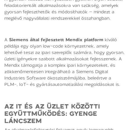
feladatorientált alkalmazásokra van szükség, amelyek
gyorsan fejleszthetők és módosíthatók – mindezt a
meglévő nagyvállalati rendszerekkel összhangban.
A
Siemens által fejlesztett Mendix platform
kiváló
példája egy olyan low-code környezetnek, amely
lehetővé teszi az ipari szereplők számára, hogy gyorsan,
üzleti igényekre szabott alkalmazásokat fejlesszenek. A
Mendix támogatja a komplex ipari környezeteket, és
zökkenőmentesen integrálható a Siemens Digital
Industries Software ökoszisztémájába, beleértve a
PLM-, IoT- és gyártásautomatizálási megoldásokat is.
AZ IT ÉS AZ ÜZLET KÖZÖTTI
EGYÜTTMŰKÖDÉS: GYENGE
LÁNCSZEM
Az alkalmazásfejlesztési folyamat egyik legnagyobb