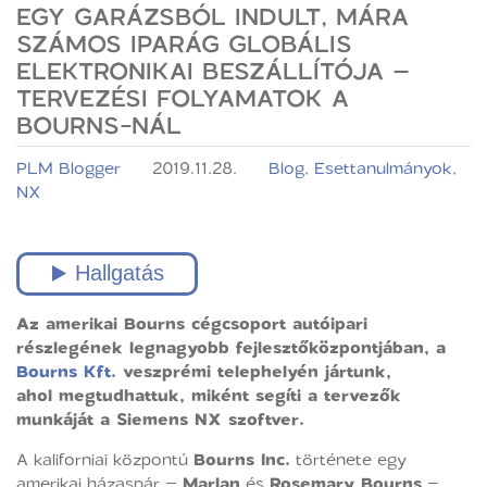
EGY GARÁZSBÓL INDULT, MÁRA
SZÁMOS IPARÁG GLOBÁLIS
ELEKTRONIKAI BESZÁLLÍTÓJA –
TERVEZÉSI FOLYAMATOK A
BOURNS-NÁL
PLM Blogger
2019.11.28.
Blog
,
Esettanulmányok
,
NX
Az amerikai Bourns cégcsoport autóipari
részlegének legnagyobb fejlesztőközpontjában, a
Bourns Kft.
veszprémi telephelyén jártunk,
ahol megtudhattuk, miként segíti a tervezők
munkáját a Siemens NX szoftver.
A kaliforniai központú
Bourns Inc.
története egy
amerikai házaspár –
Marlan
és
Rosemary Bourns
–