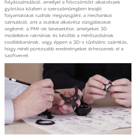
folyásszimuláció, amellyel a fröccsöntött alkatrészek
gyártása közben a szerszámüregben lezajló
folyamatokat tudnák megvizsgálni; a mechanikai
szimuláció, ami a statikai alkatrész vizsgálatokat
segítené, a PMI-ok bevezetése, amelyeket 3D
modellekre raknának és később a mérőszobának
továbbítanának, vagy éppen a 3D-s tűréslánc számítás,
hogy minél pontosabb eredményeket érhessenek el a
szoftverrel.