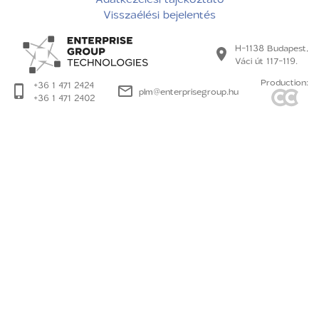
Visszaélési bejelentés
H-1138 Budapest,
Váci út 117-119.
Production:
+36 1 471 2424
plm@enterprisegroup.hu
+36 1 471 2402