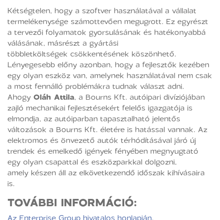
Kétségtelen, hogy a szoftver használatával a vállalat
termelékenysége számottevően megugrott. Ez egyrészt
a tervezői folyamatok gyorsulásának és hatékonyabbá
válásának, másrészt a gyártási
többletköltségek csökkentésének köszönhető.
Lényegesebb előny azonban, hogy a fejlesztők kezében
egy olyan eszköz van, amelynek használatával nem csak
a most fennálló problémákra tudnak választ adni.
Ahogy
Oláh Attila
, a Bourns Kft. autóipari divíziójában
zajló mechanikai fejlesztésekért felelős igazgatója is
elmondja, az autóiparban tapasztalható jelentős
változások a Bourns Kft. életére is hatással vannak. Az
elektromos és önvezető autók térhódításával járó új
trendek és emelkedő igények fényében megnyugtató
egy olyan csapattal és eszközparkkal dolgozni,
amely készen áll az elkövetkezendő időszak kihívásaira
is.
TOVÁBBI INFORMÁCIÓ:
Az Enterprise Group hivatalos honlapján.