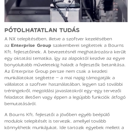
PÓTOLHATATLAN TUDÁS
A NX telepítésében, illetve a szoftver kezelésében
az
Enterprise Group
szakemberei segítettek a Bourns
Kft. fejlesztőinek. A bevezetésnél meghatározásra került
egy oktatási tematika, így az alapoktól kezdve az egyre
bonyolultabb műveletekig haladt a fejlesztők betanítása.
Az Enterprise Group persze nem csak a kezdeti
munkálatokat segítette – a mai napig támogatják a
vállalatot a szoftver használatában, legyen szó további
tréningekről, megoldási javaslatokról egy-egy tervezői
feladatot illetően vagy éppen a legújabb funkciók átfogó
bemutatásáról.
A Bourns Kft. fejlesztői a jövőben egyéb beépülő
modulok telepítését is tervezik, amellyel tovább
könnyíthetik munkájukat. Ide tartozik egyebek mellett a