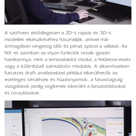
A szoftvert elsődlegesen a 2D-s rajzok és 3D-s
modellek elkészítéséhez használják, amivel már
önmagában rengeteg időt és pénzt spórol a vállalat. Az
NX-et azonban az olyan funkciók teszik igazán
hatékonnyá, mint a lemezalakító modul, a felülettervezés
vagy a különböző szimulációs modulok. A alkatrészeken
futtatott draft analízisekkel például elkerülhetők az
esetleges sérülések és húzásnyomok, a falvastagság
vizsgálatok pedig segítenek kikerülni a beszívódásokat
és torzulásokat.