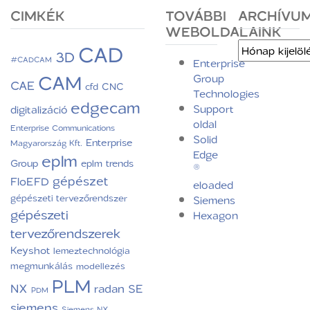
CIMKÉK
TOVÁBBI
ARCHÍVU
WEBOLDALAINK
CAD
Archívum
3D
#CADCAM
Enterprise
CAM
Group
CAE
CNC
cfd
Technologies
edgecam
Support
digitalizáció
oldal
Enterprise Communications
Solid
Enterprise
Magyarország Kft.
Edge
eplm
Group
eplm trends
®
gépészet
FloEFD
eloaded
gépészeti tervezőrendszer
Siemens
gépészeti
Hexagon
tervezőrendszerek
Keyshot
lemeztechnológia
megmunkálás
modellezés
PLM
NX
radan
SE
PDM
siemens
Siemens NX