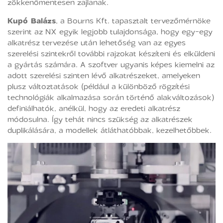
zökkenőmentesen zajlanak.
Kupó Balázs
, a Bourns Kft. tapasztalt tervezőmérnöke
szerint az NX egyik legjobb tulajdonsága, hogy egy-egy
alkatrész tervezése után lehetőség van az egyes
szerelési szintekről további rajzokat készíteni és elküldeni
a gyártás számára. A szoftver ugyanis képes kiemelni az
adott szerelési szinten lévő alkatrészeket, amelyeken
plusz változtatások (például a különböző rögzítési
technológiák alkalmazása során történő alakváltozások)
definiálhatók, anélkül, hogy az eredeti alkatrész
módosulna. Így tehát nincs szükség az alkatrészek
duplikálására, a modellek átláthatóbbak, kezelhetőbbek.