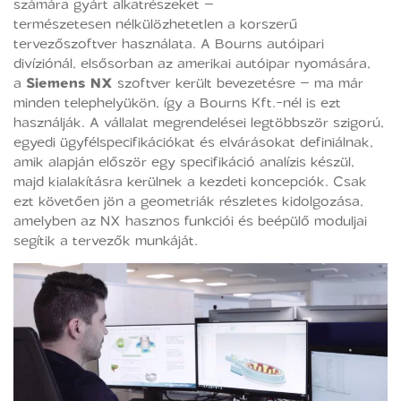
számára gyárt alkatrészeket –
természetesen nélkülözhetetlen a korszerű
tervezőszoftver használata. A Bourns autóipari
divíziónál, elsősorban az amerikai autóipar nyomására,
a
Siemens NX
szoftver került bevezetésre – ma már
minden telephelyükön, így a Bourns Kft.-nél is ezt
használják. A vállalat megrendelései legtöbbször szigorú,
egyedi ügyfélspecifikációkat és elvárásokat definiálnak,
amik alapján először egy specifikáció analízis készül,
majd kialakításra kerülnek a kezdeti koncepciók. Csak
ezt követően jön a geometriák részletes kidolgozása,
amelyben az NX hasznos funkciói és beépülő moduljai
segítik a tervezők munkáját.