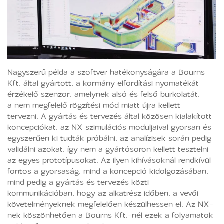
Nagyszerű példa a szoftver hatékonyságára a Bourns
Kft. által gyártott, a kormány elfordítási nyomatékát
érzékelő szenzor, amelynek alsó és felső burkolatát,
a nem megfelelő rögzítési mód miatt újra kellett
tervezni. A gyártás és tervezés által közösen kialakított
koncepciókat, az NX szimulációs moduljaival gyorsan és
egyszerűen ki tudták próbálni, az analízisek során pedig
validálni azokat, így nem a gyártósoron kellett tesztelni
az egyes prototípusokat. Az ilyen kihívásoknál rendkívül
fontos a gyorsaság, mind a koncepció kidolgozásában,
mind pedig a gyártás és tervezés közti
kommunikációban, hogy az alkatrész időben, a vevői
követelményeknek megfelelően készülhessen el. Az NX-
nek köszönhetően a Bourns Kft.-nél ezek a folyamatok