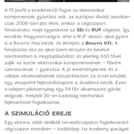
A fő profil a kezdetektől fogva az elektronikai
komponensek gyártása volt, az autóipari divízió azonban
csak 2008-ban jött létre, amikor a cégcsoport
felvásárolta, majd egyesítette az
SSI
és
RUF
cégeket. Így
kerültek Magyarországra, ahol a RUF akkori, ajkai gyára
is a Bourns-hoz került, és létrejött a
Bourns Kft.
A
felvásárlás óta az ajkai üzem létszám és bevétel
tekintetében is megduplázódott: itt jelenleg 650 fővel
zajlik az autók elektronikai komponenseinek – főként
szenzorainak – gyártása. A jó eredményeknek és a
vállalat növekedésének köszönhetően, tíz évvel később
egy veszprémi fejlesztőközpont is átadásra került. Ezen
a telepen pillanatnyilag egy 54 fős alkalmazotti gárda
dolgozik, melyből 20-an kizárólag mechanikai
fejlesztéssel foglalkoznak.
A SZIMULÁCIÓ EREJE
Egy ekkora, több dedikált tervezőcsapatot foglalkoztató
cégcsoport esetében – kiváltképp, ha érzékeny iparágak