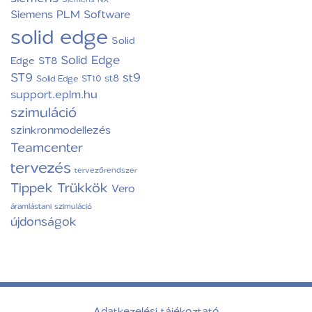
Siemens PLM Software
solid edge
Solid
Solid Edge
Edge ST8
ST9
st9
st8
Solid Edge ST10
support.eplm.hu
szimuláció
szinkronmodellezés
Teamcenter
tervezés
tervezőrendszer
Tippek Trükkök
Vero
áramlástani szimuláció
újdonságok
Adatkezelési tájékoztató