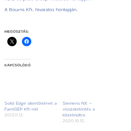
A Bourns Kft. hivatalos honlapján.
MEGOSZTÁS:
KAPCSOLÓDÓ
Solid Edge sikertörténet a
Siemens NX –
FarmGÉP Kft-nél
visszatekintés a
2013.11.12.
közelmúltra
2020.10.15.