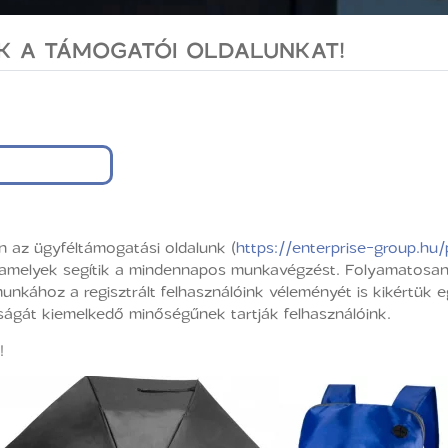
K A TÁMOGATÓI OLDALUNKAT!
n az ügyféltámogatási oldalunk (
https://enterprise-group.hu
é, amelyek segítik a mindennapos munkavégzést. Folyamatosa
kához a regisztrált felhasználóink véleményét is kikértük e
ságát kiemelkedő minőségűnek tartják felhasználóink.
!