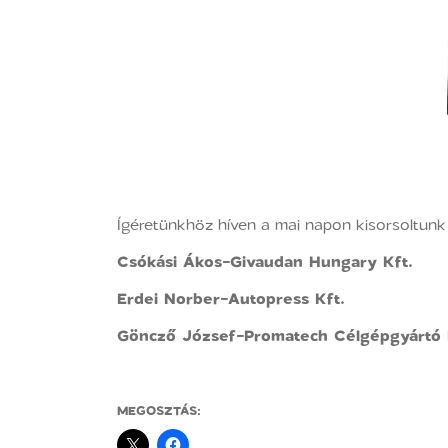
Ígéretünkhöz híven a mai napon kisorsoltun
Csókási Ákos-Givaudan Hungary Kft.
Erdei Norber-Autopress Kft.
Göncző József-Promatech Célgépgyártó 
MEGOSZTÁS: