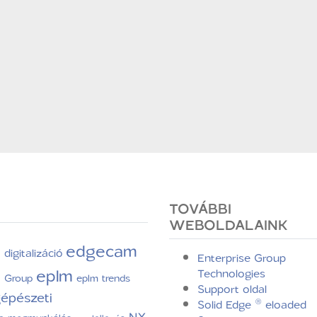
TOVÁBBI
WEBOLDALAINK
edgecam
digitalizáció
C
Enterprise Group
eplm
Technologies
e Group
eplm trends
Support oldal
épészeti
Solid Edge ® eloaded
NX