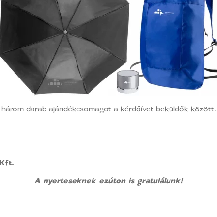
k három darab ajándékcsomagot a kérdőívet beküldők között.
Kft.
A nyerteseknek ezúton is gratulálunk!