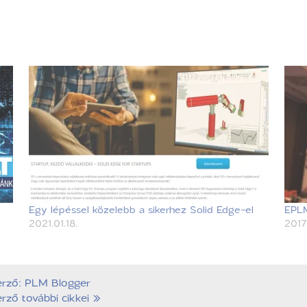
Egy lépéssel közelebb a sikerhez Solid Edge-el
EPLM
2021.01.18.
2017.
erző: PLM Blogger
rző további cikkei »