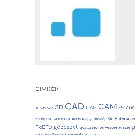
CIMKÉK
CAD
CAM
3D
CAE
CN
cfd
#CADCAM
Enterpris
Enterprise Communications Magyarország Kft.
g
gépészet
FloEFD
gépészeti tervezőrendszer
tervezőrendszerek
Keyshot