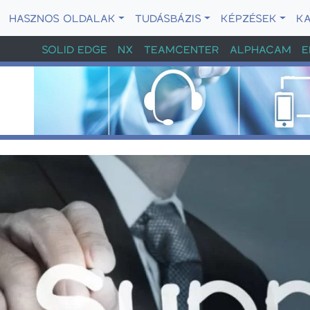
HASZNOS OLDALAK
TUDÁSBÁZIS
KÉPZÉSEK
K
SOLID EDGE
NX
TEAMCENTER
ALPHACAM
E