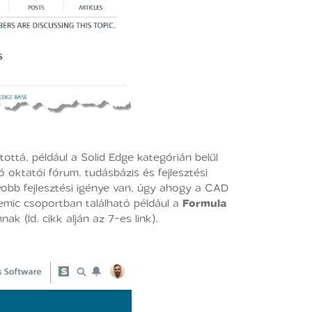
ttá, például a Solid Edge kategórián belül
 oktatói fórum, tudásbázis és fejlesztési
yobb fejlesztési igénye van, úgy ahogy a CAD
emic csoportban található például a
Formula
k (ld. cikk alján az 7-es link).