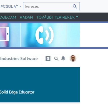
APCSOLAT
DGECAM
RADAN
TOVÁBBI TERMÉKEK