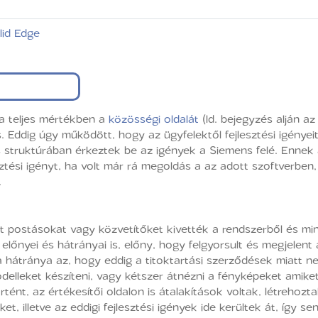
lid Edge
ta teljes mértékben a
közösségi oldalát
(ld. bejegyzés alján az
is. Eddig úgy működött, hogy az ügyfelektől fejlesztési igényeit
os struktúrában érkeztek be az igények a Siemens felé. Ennek
ztési igényt, ha volt már rá megoldás a az adott szoftverbe
.
nt postásokat vagy közvetítőket kivették a rendszerből és min
előnyei és hátrányai is, előny, hogy felgyorsult és megjelen
, a hátránya az, hogy eddig a titoktartási szerződések miatt ne
delleket készíteni, vagy kétszer átnézni a fényképeket amiket
rtént, az értékesítői oldalon is átalakítások voltak, létrehozta
ket, illetve az eddigi fejlesztési igények ide kerültek át, így s