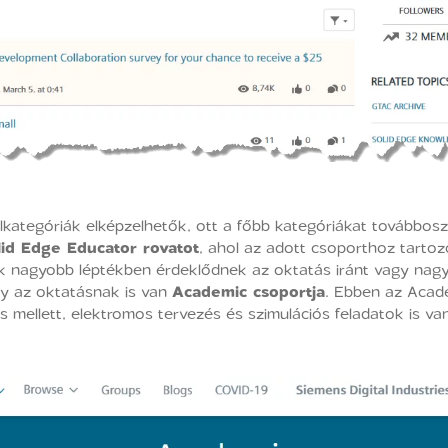
ategóriák elképzelhetők, ott a főbb kategóriákat továbboszto
lid Edge Educator rovatot
, ahol az adott csoporthoz tartozó
kik nagyobb léptékben érdeklődnek az oktatás iránt vagy nag
gy az oktatásnak is van
Academic csoportja
. Ebben az Acad
s mellett, elektromos tervezés és szimulációs feladatok is vanna