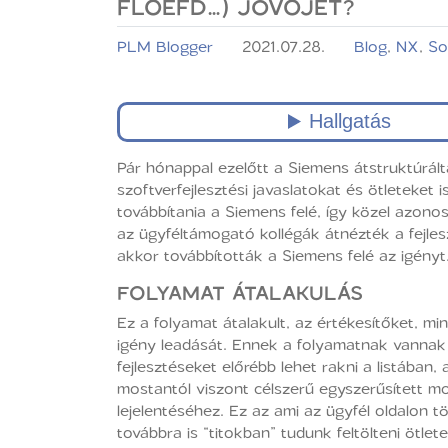
FLOEFD…) JÖVŐJÉT?
PLM Blogger
2021.07.28.
Blog
,
NX
,
So
Pár hónappal ezelőtt a Siemens átstruktúrál
szoftverfejlesztési javaslatokat és ötleteket 
továbbítania a Siemens felé, így közel azon
az ügyféltámogató kollégák átnézték a fejles
akkor továbbították a Siemens felé az igényt
FOLYAMAT ÁTALAKULÁS
Ez a folyamat átalakult, az értékesítőket, mi
igény leadását. Ennek a folyamatnak vannak 
fejlesztéseket előrébb lehet rakni a listában
mostantól viszont célszerű egyszerűsített mo
lejelentéséhez. Ez az ami az ügyfél oldalon tö
továbbra is “titokban” tudunk feltölteni ötlete