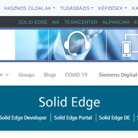
HASZNOS OLDALAK
TUDÁSBÁZIS
KÉPZÉSEK
K
SOLID EDGE
NX
TEAMCENTER
ALPHACAM
E