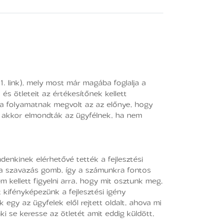
 1. link), mely most már magába foglalja a
 és ötleteit az értékesítőnek kellett
 a folyamatnak megvolt az az előnye, hogy
n, akkor elmondták az ügyfélnek, ha nem
denkinek elérhetővé tették a fejlesztési
t a szavazás gomb, így a számunkra fontos
m kellett figyelni arra, hogy mit osztunk meg,
 kifényképezünk a fejlesztési igény
k egy az ügyfelek elől rejtett oldalt, ahova mi
enki se keresse az ötletét amit eddig küldött,