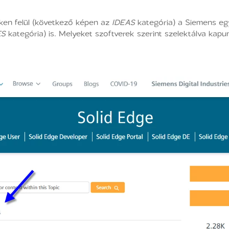
teken felül (következő képen az
IDEAS
kategória) a Siemens egy
ES
kategória) is. Melyeket szoftverek szerint szelektálva kap