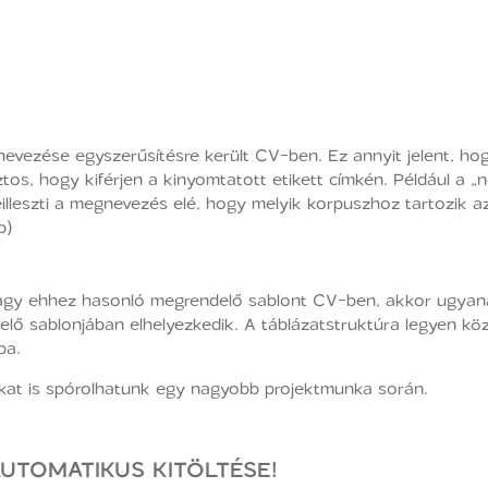
evezése egyszerűsítésre került CV-ben. Ez annyit jelent, hog
os, hogy kiférjen a kinyomtatott etikett címkén. Például a „ne
illeszti a megnevezés elé, hogy melyik korpuszhoz tartozik 
b)
vagy ehhez hasonló megrendelő sablont CV-ben, akkor ugyan
elő sablonjában elhelyezkedik. A táblázatstruktúra legyen kö
ba.
ákat is spórolhatunk egy nagyobb projektmunka során.
UTOMATIKUS KITÖLTÉSE!