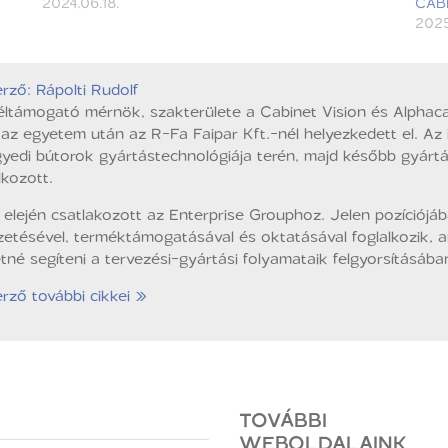
2024.06.18.
CABI
2025
rző: Rápolti Rudolf
éltámogató mérnök, szakterülete a Cabinet Vision és Alphac
az egyetem után az R-Fa Faipar Kft.-nél helyezkedett el. Az it
yedi bútorok gyártástechnológiája terén, majd később gyártás
lkozott.
elején csatlakozott az Enterprise Grouphoz. Jelen pozíciójá
etésével, terméktámogatásával és oktatásával foglalkozik, 
tné segíteni a tervezési-gyártási folyamataik felgyorsításáb
rző további cikkei »
TOVÁBBI
WEBOLDALAINK