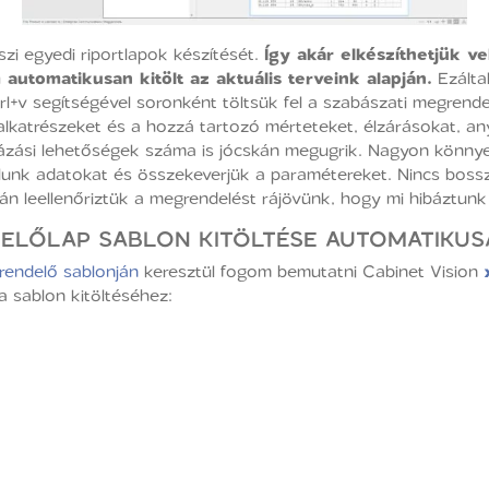
zi egyedi riportlapok készítését.
Így akár elkészíthetjük ve
automatikusan kitölt az aktuális terveink alapján.
Ezáltal
ctrl+v segítségével soronként töltsük fel a szabászati megren
alkatrészeket és a hozzá tartozó mérteteket, élzárásokat, a
bázási lehetőségek száma is jócskán megugrik. Nagyon könnye
lunk adatokat és összekeverjük a paramétereket. Nincs boss
n leellenőriztük a megrendelést rájövünk, hogy mi hibáztunk a
DELŐLAP SABLON KITÖLTÉSE AUTOMATIKUS
rendelő sablonján
keresztül fogom bemutatni Cabinet Vision
a sablon kitöltéséhez: