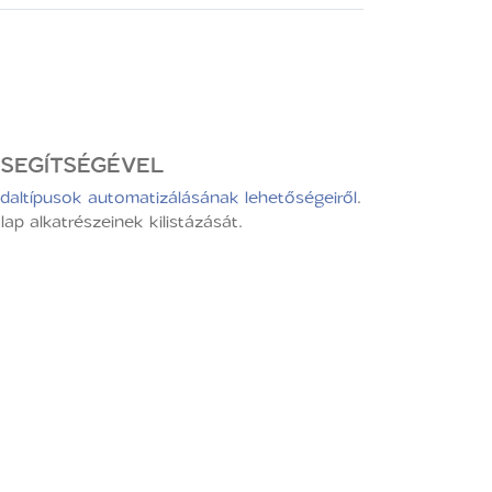
 SEGÍTSÉGÉVEL
ldaltípusok automatizálásának lehetőségeiről
.
p alkatrészeinek kilistázását.