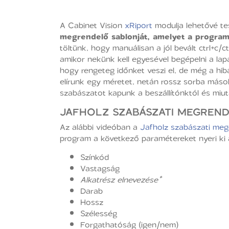
A Cabinet Vision
xRiport
modulja lehetővé tes
megrendelő sablonját, amelyet a program 
töltünk, hogy manuálisan a jól bevált ctrl+c/
amikor nekünk kell egyesével begépelni a lap
hogy rengeteg időnket veszi el, de még a hi
elírunk egy méretet, netán rossz sorba máso
szabászatot kapunk a beszállítónktól és miutá
JAFHOLZ SZABÁSZATI MEGREN
Az alábbi videóban a
Jafholz szabászati meg
program a következő paramétereket nyeri ki 
Színkód
Vastagság
Alkatrész elnevezése*
Darab
Hossz
Szélesség
Forgathatóság (igen/nem)