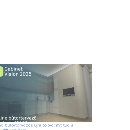
ne bútortervezés újra töltve: mit tud a