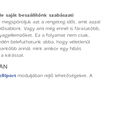
le saját beszállítónk szabászati
 megspóroljuk azt a rengeteg időt, amit azzal
delősablont. Vagy ami még ennél is fárasztóbb,
nyagjellemzőket. Ez a folyamat nem csak,
dén belefuthatunk abba, hogy véletlenül
zantóbb annál, mint amikor egy hibás
 kiírással.
AN
xRiport
moduljában rejlő lehetőségeket. A