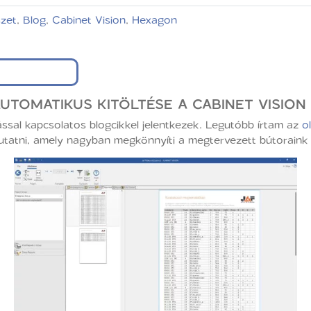
szet
,
Blog
,
Cabinet Vision
,
Hexagon
TOMATIKUS KITÖLTÉSE A CABINET VISION
ssal kapcsolatos blogcikkel jelentkezek. Legutóbb írtam az
o
atni, amely nagyban megkönnyíti a megtervezett bútoraink la