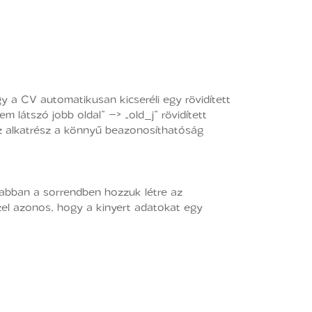
y a CV automatikusan kicseréli egy rövidített
m látszó jobb oldal” –> „old_j” rövidített
az alkatrész a könnyű beazonosíthatóság
abban a sorrendben hozzuk létre az
zel azonos, hogy a kinyert adatokat egy