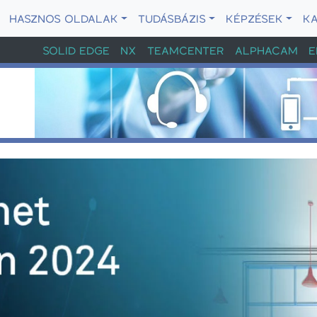
HASZNOS OLDALAK
TUDÁSBÁZIS
KÉPZÉSEK
K
SOLID EDGE
NX
TEAMCENTER
ALPHACAM
E