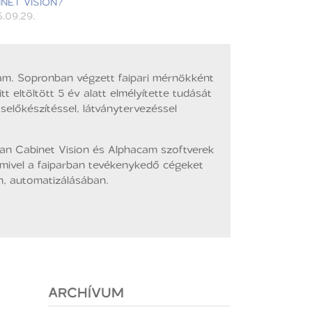
NET VISION?
.09.29.
am. Sopronban végzett faipari mérnökként
t eltöltött 5 év alatt elmélyítette tudását
előkészítéssel, látványtervezéssel
ban Cabinet Vision és Alphacam szoftverek
amivel a faiparban tevékenykedő cégeket
an, automatizálásában.
ARCHÍVUM