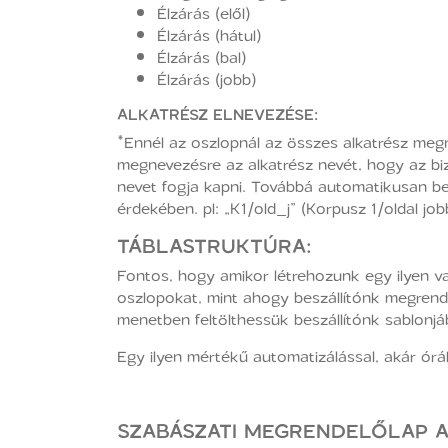
Élzárás (elől)
Élzárás (hátul)
Élzárás (bal)
Élzárás (jobb)
ALKATRÉSZ ELNEVEZÉSE:
*Ennél az oszlopnál az összes alkatrész megn
megnevezésre az alkatrész nevét, hogy az bizt
nevet fogja kapni. Továbbá automatikusan be
érdekében. pl: „K1/old_j” (Korpusz 1/oldal job
TÁBLASTRUKTÚRA:
Fontos, hogy amikor létrehozunk egy ilyen 
oszlopokat, mint ahogy beszállítónk megrend
menetben feltölthessük beszállítónk sablonjá
Egy ilyen mértékű automatizálással, akár ór
SZABÁSZATI MEGRENDELŐLAP A