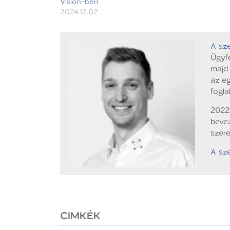
Vision-ben
2024.12.02.
A sze
Ügyf
majd 
az eg
fogla
2022 
bevez
szere
A sze
CIMKÉK