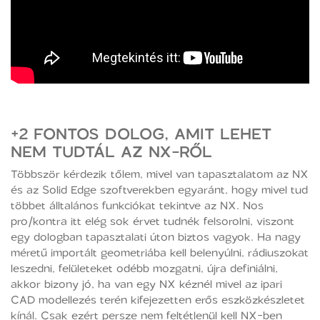
+2 FONTOS DOLOG, AMIT LEHET
NEM TUDTÁL AZ NX-RŐL
Többször kérdezik tőlem, mivel van tapasztalatom az NX
és az Solid Edge szoftverekben egyaránt, hogy mivel tud
többet álltalános funkciókat tekintve az NX. Nos
pro/kontra itt elég sok érvet tudnék felsorolni, viszont
egy dologban tapasztalati úton biztos vagyok. Ha nagy
méretű importált geometriába kell belenyúlni, rádiuszokat
leszedni, felületeket odébb mozgatni, újra definiálni,
akkor bizony jó, ha van egy NX kéznél mivel az ipari
CAD modellezés terén kifejezetten erős eszközkészletet
kínál. Csak ezért persze nem feltétlenül kell NX-ben