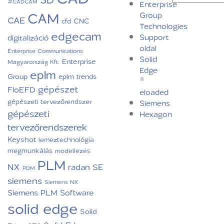
#CADCAM
Enterprise
CAM
Group
CAE
CNC
cfd
Technologies
edgecam
Support
digitalizáció
oldal
Enterprise Communications
Solid
Enterprise
Magyarország Kft.
Edge
eplm
Group
eplm trends
®
gépészet
FloEFD
eloaded
gépészeti tervezőrendszer
Siemens
gépészeti
Hexagon
tervezőrendszerek
Keyshot
lemeztechnológia
megmunkálás
modellezés
PLM
NX
radan
SE
PDM
siemens
Siemens NX
Siemens PLM Software
solid edge
Solid