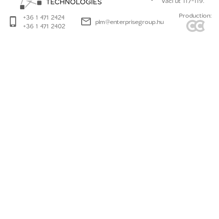
Váci út 117-119.
Production:
+36 1 471 2424
plm@enterprisegroup.hu
+36 1 471 2402