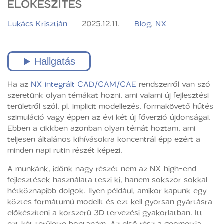
ELŐKÉSZÍTÉS
Lukács Krisztián
2025.12.11.
Blog
,
NX
Ha az
NX integrált CAD/CAM/CAE
rendszerről van szó
szeretünk olyan témákat hozni, ami valami új fejlesztési
területről szól, pl. implicit modellezés, formakövető hűtés
szimuláció vagy éppen az évi két új főverzió újdonságai.
Ebben a cikkben azonban olyan témát hoztam, ami
teljesen általános kihívásokra koncentrál épp ezért a
minden napi rutin részét képezi.
A munkánk, időnk nagy részét nem az NX high-end
fejlesztések használata teszi ki, hanem sokszor sokkal
hétköznapibb dolgok. Ilyen például, amikor kapunk egy
köztes formátumú modellt és ezt kell gyorsan gyártásra
előkészíteni a korszerű 3D tervezési gyakorlatban. Itt
ezt két területre bontanám. Az első rész a geometria