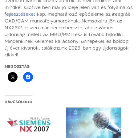
azonban vannak közös pontok. A PMI területe, ami
mindkét szoftverben már jó ideje jelen van és folyamatos
fejlesztéseket
kap, meghatározó építőeleme az integrált
CAD/CAM munkafolyamatoknak. Nemsokára jön az
NX2512, hiszen már december van, ahol számos
újdonság mellett az MBD/PMI rész is tovább fejlődik.
Mindenkinek kellemes karácsonyi ünnepeket és boldog
új évet kívánok, találkozunk 2026-ban egy újdonságok
cikkel!
MEGOSZTÁS:
KAPCSOLÓDÓ