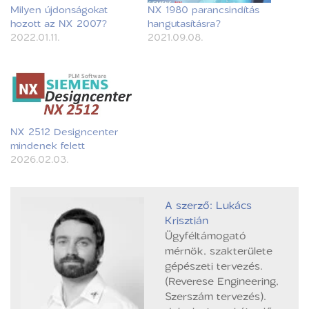
Milyen újdonságokat
NX 1980 parancsindítás
hozott az NX 2007?
hangutasításra?
2022.01.11.
2021.09.08.
NX 2512 Designcenter
mindenek felett
2026.02.03.
A szerző: Lukács
Krisztián
Ügyféltámogató
mérnök, szakterülete
gépészeti tervezés.
(Reverese Engineering,
Szerszám tervezés).