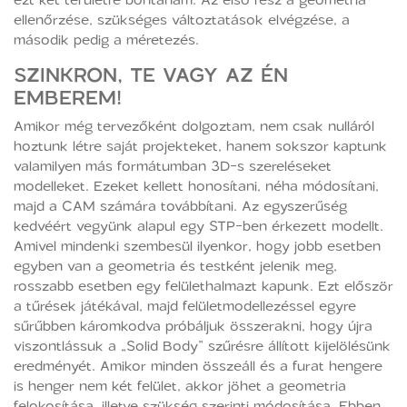
ellenőrzése, szükséges változtatások elvégzése, a
második pedig a méretezés.
SZINKRON, TE VAGY AZ ÉN
EMBEREM!
Amikor még tervezőként dolgoztam, nem csak nulláról
hoztunk létre saját projekteket, hanem sokszor kaptunk
valamilyen más formátumban 3D-s szereléseket
modelleket. Ezeket kellett honosítani, néha módosítani,
majd a CAM számára továbbítani. Az egyszerűség
kedvéért vegyünk alapul egy STP-ben érkezett modellt.
Amivel mindenki szembesül ilyenkor, hogy jobb esetben
egyben van a geometria és testként jelenik meg,
rosszabb esetben egy felülethalmazt kapunk. Ezt először
a tűrések játékával, majd felületmodellezéssel egyre
sűrűbben káromkodva próbáljuk összerakni, hogy újra
viszontlássuk a „Solid Body” szűrésre állított kijelölésünk
eredményét. Amikor minden összeáll és a furat hengere
is henger nem két felület, akkor jöhet a geometria
felokosítása, illetve szükség szerinti módosítása. Ebben