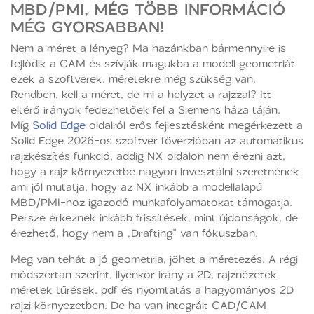
MBD/PMI, MÉG TÖBB INFORMÁCIÓ
MÉG GYORSABBAN!
Nem a méret a lényeg? Ma hazánkban bármennyire is
fejlődik a CAM és szívják magukba a modell geometriát
ezek a szoftverek, méretekre még szükség van.
Rendben, kell a méret, de mi a helyzet a rajzzal? Itt
eltérő irányok fedezhetőek fel a Siemens háza táján.
Míg
Solid Edge
oldalról erős fejlesztésként megérkezett a
Solid Edge 2026-os szoftver főverzióban az automatikus
rajzkészítés funkció, addig NX oldalon nem érezni azt,
hogy a rajz környezetbe nagyon invesztálni szeretnének
ami jól mutatja, hogy az NX inkább a modellalapú
MBD/PMI-hoz igazodó munkafolyamatokat támogatja.
Persze érkeznek inkább frissítések, mint újdonságok, de
érezhető, hogy nem a „Drafting” van fókuszban.
Meg van tehát a jó geometria, jöhet a méretezés. A régi
módszertan szerint, ilyenkor irány a 2D, rajznézetek
méretek tűrések, pdf és nyomtatás a hagyományos 2D
rajzi környezetben. De ha van integrált CAD/CAM