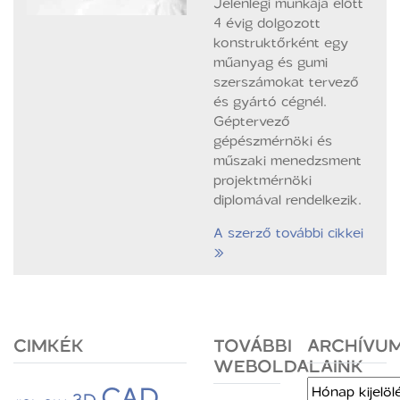
Jelenlegi munkája előtt
4 évig dolgozott
konstruktőrként egy
műanyag és gumi
szerszámokat tervező
és gyártó cégnél.
Géptervező
gépészmérnöki és
műszaki menedzsment
projektmérnöki
diplomával rendelkezik.
A szerző további cikkei
»
CIMKÉK
TOVÁBBI
ARCHÍVU
WEBOLDALAINK
CAD
Archívum
3D