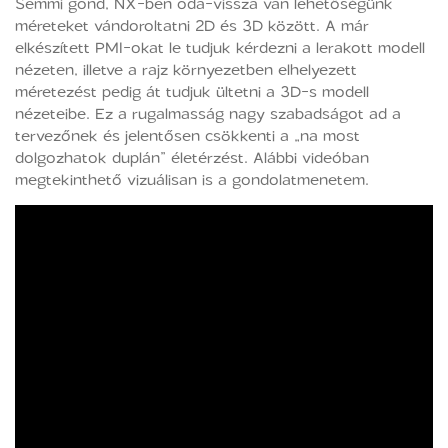
Semmi gond, NX-ben oda-vissza van lehetőségünk
méreteket vándoroltatni 2D és 3D között. A már
elkészített PMI-okat le tudjuk kérdezni a lerakott modell
nézeten, illetve a rajz környezetben elhelyezett
méretezést pedig át tudjuk ültetni a 3D-s modell
nézeteibe. Ez a rugalmasság nagy szabadságot ad a
tervezőnek és jelentősen csökkenti a „na most
dolgozhatok duplán” életérzést. Alábbi videóban
megtekinthető vizuálisan is a gondolatmenetem.