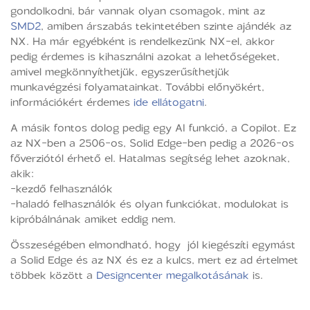
gondolkodni, bár vannak olyan csomagok, mint az
SMD2
, amiben árszabás tekintetében szinte ajándék az
NX. Ha már egyébként is rendelkezünk NX-el, akkor
pedig érdemes is kihasználni azokat a lehetőségeket,
amivel megkönnyíthetjük, egyszerűsíthetjük
munkavégzési folyamatainkat. További előnyökért,
információkért érdemes
ide ellátogatni
.
A másik fontos dolog pedig egy AI funkció, a Copilot. Ez
az NX-ben a 2506-os, Solid Edge-ben pedig a 2026-os
főverziótól érhető el. Hatalmas segítség lehet azoknak,
akik:
-kezdő felhasználók
-haladó felhasználók és olyan funkciókat, modulokat is
kipróbálnának amiket eddig nem.
Összeségében elmondható, hogy jól kiegészíti egymást
a Solid Edge és az NX és ez a kulcs, mert ez ad értelmet
többek között a
Designcenter megalkotásának
is.