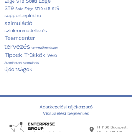
Solid Edge
Edge ST8
ST9
st9
st8
Solid Edge ST10
support.eplm.hu
szimuláció
szinkronmodellezés
Teamcenter
tervezés
tervezőrendszer
Tippek Trükkök
Vero
áramlástani szimuláció
újdonságok
Adatkezelési tájékoztató
Visszaélési bejelentés
H-1138 Budapest,