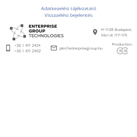
Adatkezelési tájékoztató
Visszaélési bejelentés
H-1138 Budapest,
Váci út 117-119.
Production:
+36 1 471 2424
plm@enterprisegroup.hu
+36 1 471 2402