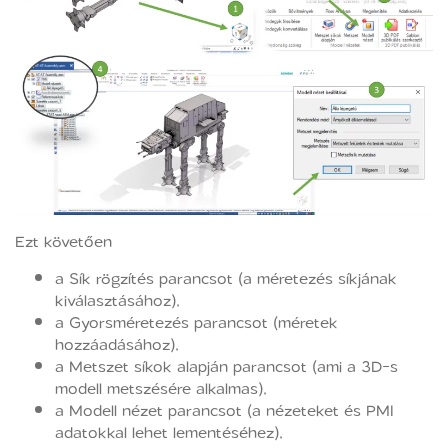
Ezt követően
a Sík rögzítés parancsot (a méretezés síkjának
kiválasztásához),
a Gyorsméretezés parancsot (méretek
hozzáadásához),
a Metszet síkok alapján parancsot (ami a 3D-s
modell metszésére alkalmas),
a Modell nézet parancsot (a nézeteket és PMI
adatokkal lehet lementéséhez),