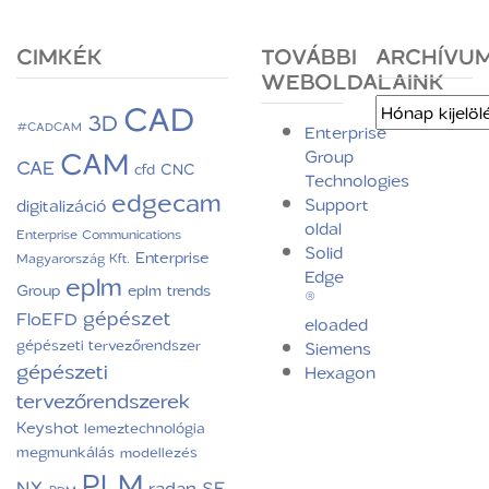
CIMKÉK
TOVÁBBI
ARCHÍVU
WEBOLDALAINK
CAD
Archívum
3D
#CADCAM
Enterprise
CAM
Group
CAE
CNC
cfd
Technologies
edgecam
Support
digitalizáció
oldal
Enterprise Communications
Solid
Enterprise
Magyarország Kft.
Edge
eplm
Group
eplm trends
®
gépészet
FloEFD
eloaded
gépészeti tervezőrendszer
Siemens
gépészeti
Hexagon
tervezőrendszerek
Keyshot
lemeztechnológia
megmunkálás
modellezés
PLM
NX
radan
SE