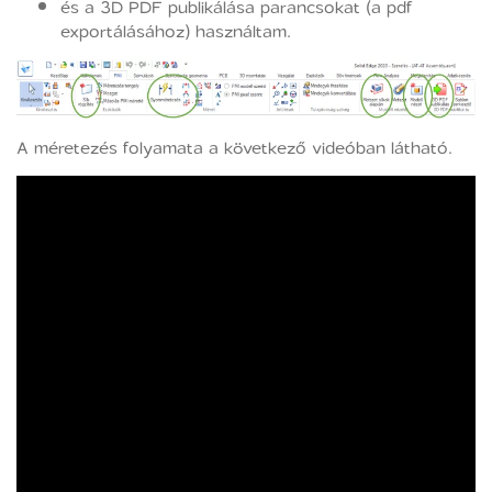
és a 3D PDF publikálása parancsokat (a pdf
exportálásához) használtam.
A méretezés folyamata a következő videóban látható.