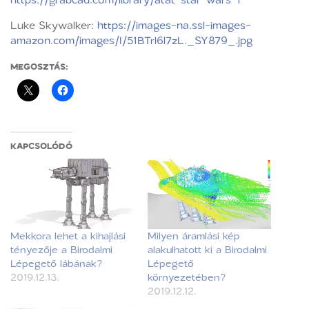
Luke Skywalker:
https://images-na.ssl-images-
amazon.com/images/I/51BTrl6l7zL._SY879_.jpg
MEGOSZTÁS:
KAPCSOLÓDÓ
Mekkora lehet a kihajlási
Milyen áramlási kép
tényezője a Birodalmi
alakulhatott ki a Birodalmi
Lépegető lábának?
Lépegető
2019.12.13.
környezetében?
2019.12.12.