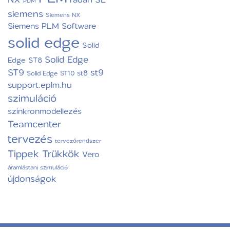
PDM
siemens
Siemens NX
Siemens PLM Software
solid edge
Solid
Solid Edge
Edge ST8
ST9
st9
st8
Solid Edge ST10
support.eplm.hu
szimuláció
szinkronmodellezés
Teamcenter
tervezés
tervezőrendszer
Tippek Trükkök
Vero
áramlástani szimuláció
újdonságok