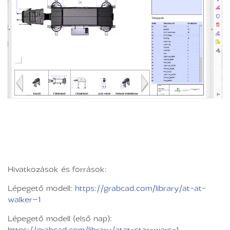
Hivatkozások és források:
Lépegető modell:
https://grabcad.com/library/at-at-
walker–1
Lépegető modell (első nap):
https://grabcad.com/library/atat-star-wars-1