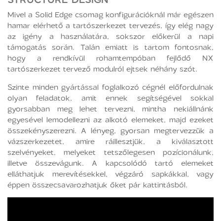
Mivel a Solid Edge csomag konfigurációknál már egészen
hamar elérhető a tartószerkezet tervezés, így elég nagy
az igény a használatára, sokszor előkerül a napi
támogatás során. Talán emiatt is tartom fontosnak,
hogy a rendkívül rohamtempóban fejlődő NX
tartószerkezet tervező modulról ejtsek néhány szót.
Szinte minden gyártással foglalkozó cégnél előfordulnak
olyan feladatok, amit ennek segítségével sokkal
gyorsabban meg lehet tervezni, mintha nekiállnánk
egyesével lemodellezni az alkotó elemeket, majd ezeket
összekényszerezni. A lényeg, gyorsan megtervezzük a
vázszerkezetet, amire ráillesztjük, a kiválasztott
szelvényeket, melyeket tetszőlegesen pozícionálunk,
illetve összevágunk. A kapcsolódó tartó elemeket
elláthatjuk merevítésekkel, végzáró sapkákkal, vagy
éppen összecsavarozhatjuk őket pár kattintásból.