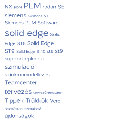
PLM
NX
radan
SE
PDM
siemens
Siemens NX
Siemens PLM Software
solid edge
Solid
Solid Edge
Edge ST8
ST9
st9
st8
Solid Edge ST10
support.eplm.hu
szimuláció
szinkronmodellezés
Teamcenter
tervezés
tervezőrendszer
Tippek Trükkök
Vero
áramlástani szimuláció
újdonságok