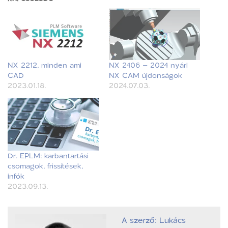
NX 2212, minden ami
NX 2406 – 2024 nyári
CAD
NX CAM újdonságok
2023.01.18.
2024.07.03.
Dr. EPLM: karbantartási
csomagok, frissítések,
infók
2023.09.13.
A szerző: Lukács