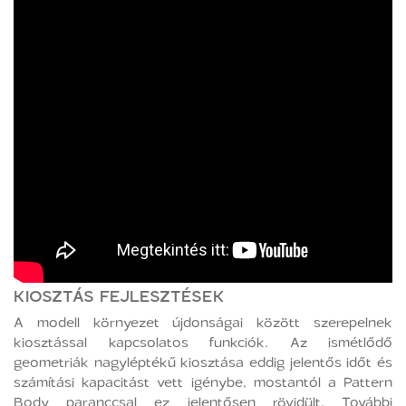
KIOSZTÁS FEJLESZTÉSEK
A modell környezet újdonságai között szerepelnek
kiosztással kapcsolatos funkciók. Az ismétlődő
geometriák nagyléptékű kiosztása eddig jelentős időt és
számítási kapacitást vett igénybe, mostantól a Pattern
Body paranccsal ez jelentősen rövidült. További