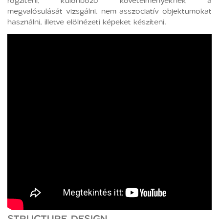
rögzíteni, különböző követelményeknek a
megvalósulását vizsgálni, nem asszociatív objektumokat
használni, illetve elölnézeti képeket készíteni.
STRUCTURE DESIGN