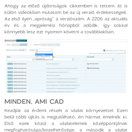
Ahogy az előző újdonságok cikkemben is tettem, itt is
külön videókban mutatom be az új verzió érdekességeit.
Az első ilyen „apróság” a verziószám. A 2206 az aktuális
év és a megjelenési hónapból adódik, így sokkal
könnyebb lesz ezt nyomon követni a továbbiakban.
MINDEN, AMI CAD
Kezdjük az érdemi részét a vázlat környezettel. Ezen
belül több újítás is megtalálható, én hármat emelnék ki.
Első ezek közül a vázlatelemek középpontjának
megfoghatósága/kezelhetősége, a második a vázlat