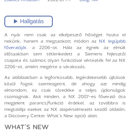
A nyár nem csak az elképesztő hőséget hozta el
nekünk, hanem a megszokott módon az
NX legújabb
főverzióját
, a 2206-ot. Hála az égnek az elmúlt
időszakban sem tétlenkedett a Siemens fejlesztői
csapata és számos olyan funkcióval vértezték fel az NX
2206-ot, amiért megérte a várakozás.
Az alábbiakban a legfontosabb, legérdekesebb újítások
közül fogok szemezgetni, de ahogy azt mindig
elmondom, ez csak töredéke a teljes újdonságok
csomagnak. Akit minden, a NX 2007-es főverzió óta
megjelent parancs/funkció érdekel, az továbbra is
megtalálja ezeket az NX alapértelmezett kezdő oldalán,
a Discovery Center What’s New opció alatt.
WHAT’S NEW