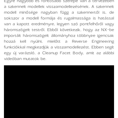
Egyre nagyobb és fontosabb szerepe van a tervezében
a szkennelt modellek visszamodellezésének. A szkennelt
modell minősége nagyban függ a szkennertől is, de
sokszor a modell formája és rugalmassága is hatással
van a kapott eredményre, legyen szó pontfelhőről vagy
háromszögelt testről. Ebből következik, hogy az NX-be
importált háromszögelt állományhoz többnyire igencsak
hozzá kell nyúlni, mielőtt a Reverse Engineering
funkciókkal megkezdjük a visszamodellezést. Ebben segít
egy új varázsló, a Cleanup Facet Body, amit az alábbi
videóban mutatok be.