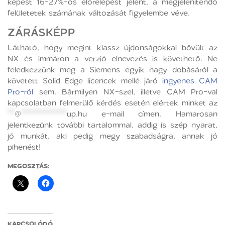
képest 16-27%-os előrelépést jelent, a megjelenítendő
felületetek számának változását figyelembe véve.
ZÁRÁSKÉPP
Látható, hogy megint klassz újdonságokkal bővült az
NX és immáron a verzió elnevezés is követhető. Ne
feledkezzünk meg a Siemens egyik nagy dobásáról a
követett Solid Edge licencek mellé járó
ingyenes CAM
Pro-ról
sem. Bármilyen NX-szel, illetve CAM Pro-val
kapcsolatban felmerülő kérdés esetén elértek minket az
**
@
*************
up.hu
e-mail címen. Hamarosan
jelentkezünk további tartalommal, addig is szép nyarat,
jó munkát, aki pedig megy szabadságra, annak jó
pihenést!
MEGOSZTÁS:
KAPCSOLÓDÓ