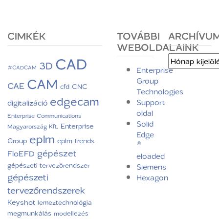
CIMKÉK
TOVÁBBI
ARCHÍVU
WEBOLDALAINK
CAD
Archívum
3D
#CADCAM
Enterprise
CAM
Group
CAE
CNC
cfd
Technologies
edgecam
Support
digitalizáció
oldal
Enterprise Communications
Solid
Enterprise
Magyarország Kft.
Edge
eplm
Group
eplm trends
®
gépészet
FloEFD
eloaded
gépészeti tervezőrendszer
Siemens
gépészeti
Hexagon
tervezőrendszerek
Keyshot
lemeztechnológia
megmunkálás
modellezés