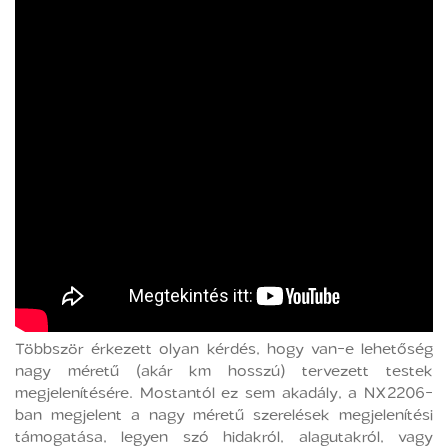
Többször érkezett olyan kérdés, hogy van-e lehetőség
nagy méretű (akár km hosszú) tervezett testek
megjelenítésére. Mostantól ez sem akadály, a NX2206-
ban megjelent a nagy méretű szerelések megjelenítési
támogatása, legyen szó hidakról, alagutakról, vagy