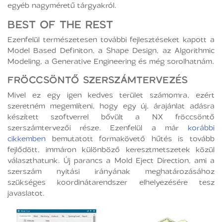
egyéb nagyméretű tárgyakról.
BEST OF THE REST
Ezenfelül természetesen további fejlesztéseket kapott a
Model Based Definiton, a Shape Design, az Algorithmic
Modeling, a Generative Engineering és még sorolhatnám.
FRÖCCSÖNTŐ SZERSZÁMTERVEZÉS
Mivel ez egy igen kedves terület számomra, ezért
szeretném megemlíteni, hogy egy új, árajánlat adásra
készített szoftverrel bővült a NX fröccsöntő
szerszámtervezői része. Ezenfelül a már
korábbi
cikkemben
bemutatott formakövető hűtés is tovább
fejlődött, immáron különböző keresztmetszetek közül
választhatunk. Új parancs a Mold Eject Direction, ami a
szerszám nyitási irányának meghatározásához
szükséges koordinátarendszer elhelyezésére tesz
javaslatot.