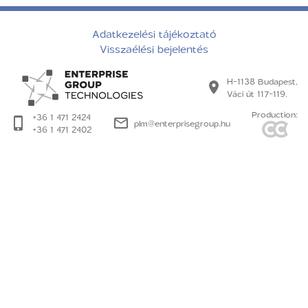
Adatkezelési tájékoztató
Visszaélési bejelentés
H-1138 Budapest,
Váci út 117-119.
Production:
+36 1 471 2424
plm@enterprisegroup.hu
+36 1 471 2402