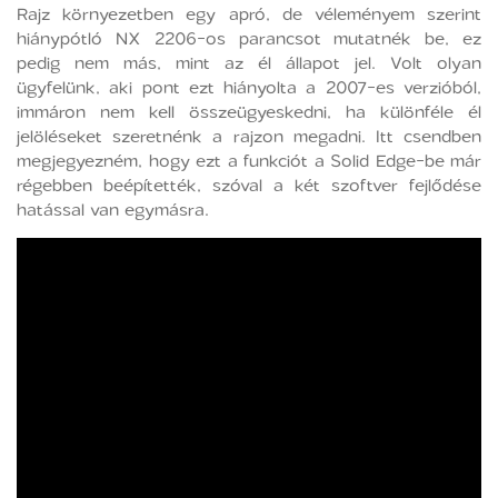
Rajz környezetben egy apró, de véleményem szerint
hiánypótló NX 2206-os parancsot mutatnék be, ez
pedig nem más, mint az él állapot jel. Volt olyan
ügyfelünk, aki pont ezt hiányolta a 2007-es verzióból,
immáron nem kell összeügyeskedni, ha különféle él
jelöléseket szeretnénk a rajzon megadni. Itt csendben
megjegyezném, hogy ezt a funkciót a Solid Edge-be már
régebben beépítették, szóval a két szoftver fejlődése
hatással van egymásra.