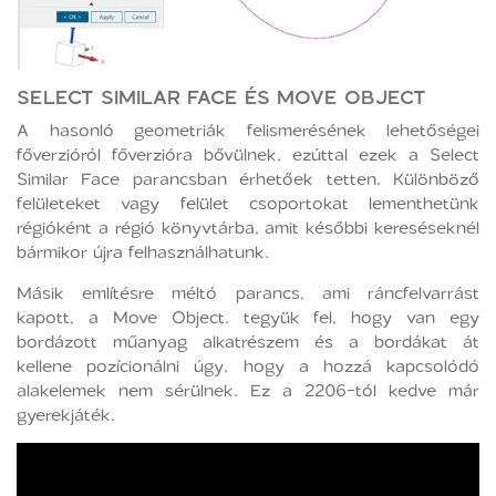
SELECT SIMILAR FACE ÉS MOVE OBJECT
A hasonló geometriák felismerésének lehetőségei
főverzióról főverzióra bővülnek, ezúttal ezek a Select
Similar Face parancsban érhetőek tetten. Különböző
felületeket vagy felület csoportokat lementhetünk
régióként a régió könyvtárba, amit későbbi kereséseknél
bármikor újra felhasználhatunk.
Másik említésre méltó parancs, ami ráncfelvarrást
kapott, a Move Object. tegyük fel, hogy van egy
bordázott műanyag alkatrészem és a bordákat át
kellene pozícionálni úgy, hogy a hozzá kapcsolódó
alakelemek nem sérülnek. Ez a 2206-tól kedve már
gyerekjáték.