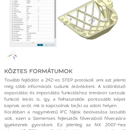
KÖZTES FORMÁTUMOK
Tovább fejlődött a 242-es STEP protokoll, ami azt jelenti
még több információt tudunk átörökíteni. A különböző
exportálási és importálási funkciókhoz immáron tartozik
funkció leírás is, így a felhasználók pontosabb képet
kapnak arról, mit is kapcsolnak be/ki az adott helyen.
Korábban a nagyméretű IFC fájlok beolvasása lassabb
volt, ezen a Siemenses fejlesztők főverzióról főverzióra
igyekeznek gyorsítani. Ez jelenleg az NX 2007-hez