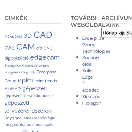
CIMKÉK
TOVÁBBI
ARCHÍVU
WEBOLDALAINK
CAD
Archívum
3D
#CADCAM
Enterprise
CAM
Group
CAE
CNC
cfd
Technologies
edgecam
Support
digitalizáció
oldal
Enterprise Communications
Solid
Enterprise
Magyarország Kft.
Edge
eplm
Group
eplm trends
®
gépészet
FloEFD
eloaded
gépészeti tervezőrendszer
Siemens
gépészeti
Hexagon
tervezőrendszerek
Keyshot
lemeztechnológia
megmunkálás
modellezés