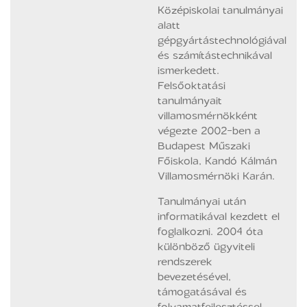
Középiskolai tanulmányai
alatt
gépgyártástechnológiával
és számítástechnikával
ismerkedett.
Felsőoktatási
tanulmányait
villamosmérnökként
végezte 2002-ben a
Budapest Műszaki
Főiskola, Kandó Kálmán
Villamosmérnöki Karán.
Tanulmányai után
informatikával kezdett el
foglalkozni. 2004 óta
különböző ügyviteli
rendszerek
bevezetésével,
támogatásával és
folyamatfejlesztéssel