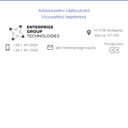
Adatkezelési tájékoztató
Visszaélési bejelentés
H-1138 Budapest,
Váci út 117-119.
Production:
+36 1 471 2424
plm@enterprisegroup.hu
+36 1 471 2402