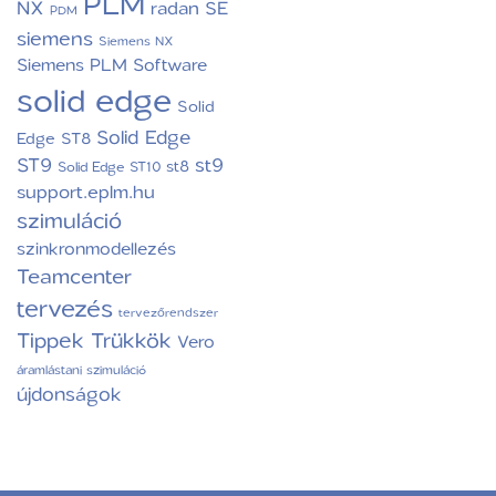
PLM
NX
radan
SE
PDM
siemens
Siemens NX
Siemens PLM Software
solid edge
Solid
Solid Edge
Edge ST8
ST9
st9
st8
Solid Edge ST10
support.eplm.hu
szimuláció
szinkronmodellezés
Teamcenter
tervezés
tervezőrendszer
Tippek Trükkök
Vero
áramlástani szimuláció
újdonságok