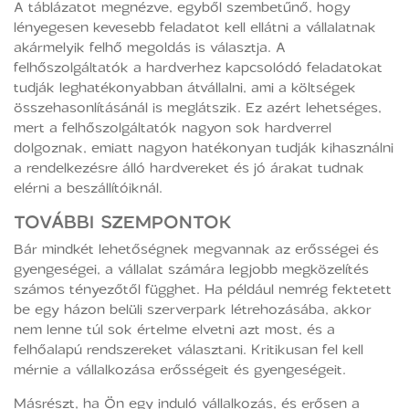
A táblázatot megnézve, egyből szembetűnő, hogy
lényegesen kevesebb feladatot kell ellátni a vállalatnak
akármelyik felhő megoldás is választja. A
felhőszolgáltatók a hardverhez kapcsolódó feladatokat
tudják leghatékonyabban átvállalni, ami a költségek
összehasonlításánál is meglátszik. Ez azért lehetséges,
mert a felhőszolgáltatók nagyon sok hardverrel
dolgoznak, emiatt nagyon hatékonyan tudják kihasználni
a rendelkezésre álló hardvereket és jó árakat tudnak
elérni a beszállítóiknál.
TOVÁBBI SZEMPONTOK
Bár mindkét lehetőségnek megvannak az erősségei és
gyengeségei, a vállalat számára legjobb megközelítés
számos tényezőtől függhet. Ha például nemrég fektetett
be egy házon belüli szerverpark létrehozásába, akkor
nem lenne túl sok értelme elvetni azt most, és a
felhőalapú rendszereket választani. Kritikusan fel kell
mérnie a vállalkozása erősségeit és gyengeségeit.
Másrészt, ha Ön egy induló vállalkozás, és erősen a