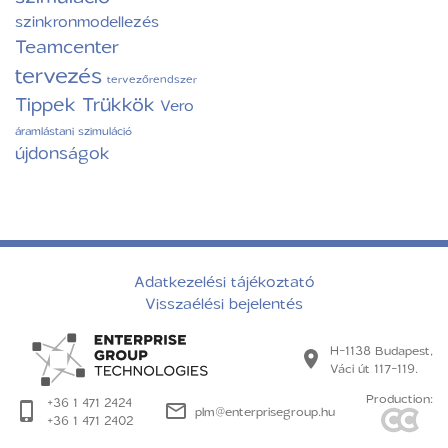
szinkronmodellezés
Teamcenter
tervezés
tervezőrendszer
Tippek Trükkök
Vero
áramlástani szimuláció
újdonságok
Adatkezelési tájékoztató
Visszaélési bejelentés
H-1138 Budapest,
Váci út 117-119.
Production:
+36 1 471 2424
plm@enterprisegroup.hu
+36 1 471 2402