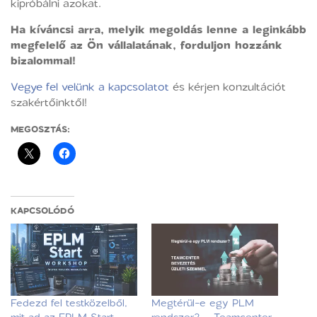
kipróbálni azokat.
Ha kíváncsi arra, melyik megoldás lenne a leginkább
megfelelő az Ön vállalatának, forduljon hozzánk
bizalommal!
Vegye fel velünk a kapcsolatot
és kérjen konzultációt
szakértőinktől!
MEGOSZTÁS:
KAPCSOLÓDÓ
Fedezd fel testközelből,
Megtérül-e egy PLM
mit ad az EPLM Start
rendszer? – Teamcenter