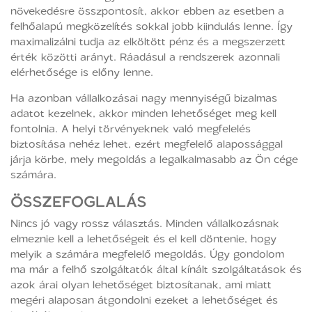
növekedésre összpontosít, akkor ebben az esetben a
felhőalapú megközelítés sokkal jobb kiindulás lenne. Így
maximalizálni tudja az elköltött pénz és a megszerzett
érték közötti arányt. Ráadásul a rendszerek azonnali
elérhetősége is előny lenne.
Ha azonban vállalkozásai nagy mennyiségű bizalmas
adatot kezelnek, akkor minden lehetőséget meg kell
fontolnia. A helyi törvényeknek való megfelelés
biztosítása nehéz lehet, ezért megfelelő alapossággal
járja körbe, mely megoldás a legalkalmasabb az Ön cége
számára.
ÖSSZEFOGLALÁS
Nincs jó vagy rossz választás. Minden vállalkozásnak
elmeznie kell a lehetőségeit és el kell döntenie, hogy
melyik a számára megfelelő megoldás. Úgy gondolom
ma már a felhő szolgáltatók által kínált szolgáltatások és
azok árai olyan lehetőséget biztosítanak, ami miatt
megéri alaposan átgondolni ezeket a lehetőséget és