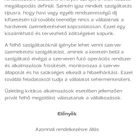
megállapodás definiál. Szintén igaz mindkét szolgáltatás
típusra, hogy havi vagy egyéb rendszerességű díj
kifizetésén túl további teendője nincs a vállalatnak a
hardverek üzemeltetésével kapcsolatosan. Ezzel egy
kiszámítható és tervezhető költségeket kapunk.
A felhő szolgáltatóknál igénybe lehet venni szerver
üzemeltetési szolgáltatást, aminek a keretein belül a
szolgáltató elvégzi a szerveren futó operációs rendszer
és alkalmazások frissítését, monitorozza a szerver
állapotát és ha szükséges elkezdi a hibaelhárítást. Ezzel
további feladatoktól tudja a vállalatot tehermentesíteni.
Üzletileg kritikus alkalmazások esetében jellemzően
privát felhő megoldást választanak a vállalkozások.
Előnyök
Azonnali rendelkezésre állás