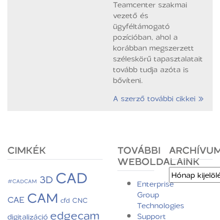
Teamcenter szakmai
vezető és
ügyféltámogató
pozícióban, ahol a
korábban megszerzett
széleskörű tapasztalatait
tovább tudja azóta is
bővíteni.
A szerző további cikkei »
CIMKÉK
TOVÁBBI
ARCHÍVU
WEBOLDALAINK
CAD
Archívum
3D
#CADCAM
Enterprise
CAM
Group
CAE
CNC
cfd
Technologies
edgecam
Support
digitalizáció