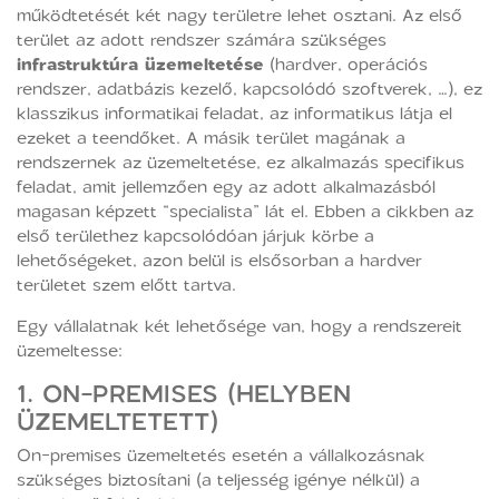
működtetését két nagy területre lehet osztani. Az első
terület az adott rendszer számára szükséges
infrastruktúra üzemeltetése
(hardver, operációs
rendszer, adatbázis kezelő, kapcsolódó szoftverek, …), ez
klasszikus informatikai feladat, az informatikus látja el
ezeket a teendőket. A másik terület magának a
rendszernek az üzemeltetése, ez alkalmazás specifikus
feladat, amit jellemzően egy az adott alkalmazásból
magasan képzett “specialista” lát el. Ebben a cikkben az
első területhez kapcsolódóan járjuk körbe a
lehetőségeket, azon belül is elsősorban a hardver
területet szem előtt tartva.
Egy vállalatnak két lehetősége van, hogy a rendszereit
üzemeltesse:
1. ON-PREMISES (HELYBEN
ÜZEMELTETETT)
On-premises üzemeltetés esetén a vállalkozásnak
szükséges biztosítani (a teljesség igénye nélkül) a