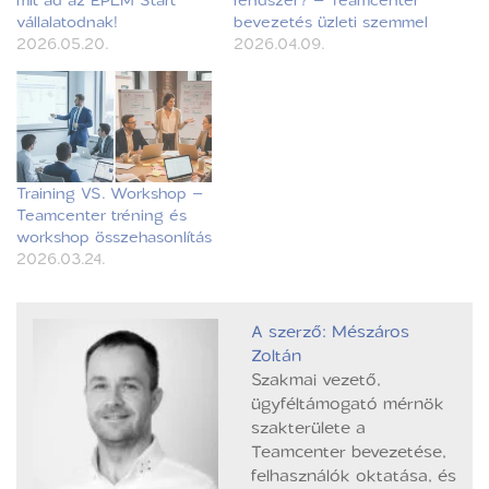
vállalatodnak!
bevezetés üzleti szemmel
2026.05.20.
2026.04.09.
Training VS. Workshop –
Teamcenter tréning és
workshop összehasonlítás
2026.03.24.
A szerző: Mészáros
Zoltán
Szakmai vezető,
ügyféltámogató mérnök
szakterülete a
Teamcenter bevezetése,
felhasználók oktatása, és