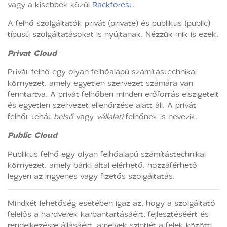
vagy a kisebbek közül
Rackforest
.
A felhő szolgáltatók privát (private) és publikus (public)
típusú szolgáltatásokat is nyújtanak. Nézzük mik is ezek.
Privat Cloud
Privát felhő egy olyan felhőalapú számítástechnikai
környezet, amely egyetlen szervezet számára van
fenntartva. A privát felhőben minden erőforrás elszigetelt
és egyetlen szervezet ellenőrzése alatt áll. A privát
felhőt tehát
belső
vagy
vállalati
felhőnek is nevezik.
Public Cloud
Publikus felhő egy olyan felhőalapú számítástechnikai
környezet, amely bárki által elérhető, hozzáférhető
legyen az ingyenes vagy fizetős szolgáltatás.
Mindkét lehetőség esetében igaz az, hogy a szolgáltató
felelős a hardverek karbantartásáért, fejlesztéséért és
rendelkezésre állásáért, amelyek szintjét a felek közötti