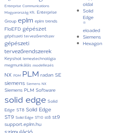
oldal
Enterprise Communications
Solid
Enterprise
Magyarország Kft.
Edge
eplm
Group
eplm trends
®
gépészet
FloEFD
eloaded
gépészeti tervezőrendszer
Siemens
gépészeti
Hexagon
tervezőrendszerek
Keyshot
lemeztechnológia
megmunkálás
modellezés
PLM
NX
radan
SE
PDM
siemens
Siemens NX
Siemens PLM Software
solid edge
Solid
Solid Edge
Edge ST8
ST9
st9
st8
Solid Edge ST10
support.eplm.hu
szimuláció