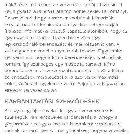
működése érdekében a szerverek számára biztosítani
kell a gyártó által előírt állandó hőmérséklet tartományt.
Ez azt jelenti, hogy a szerver szobának klimatizált
helyiségnek kell lennie. Sokan ilyenkor azt gondolják
(korábbi informatikai vezetői tapasztalatomból), hogy ez
egy egyszerű feladat, hiszen beteszünk egy
légkondiciónáló berendezést és már készen is van. A
valóságban ez ennél bonyolultabb feladat. Figyelembe
kell venni azt, hogy a klíma berendezések is el tudnak
romlani, így szükséges egy második, tartalék klíma
berendezésre is a szerverszobában. Ezen kívül a klíma
berendezések méretezésekor a szerverek maximális
hőleadását kell figyelembe venni. Sajnos ezt is gyakran
elfelejtik tervezés során.
KARBANTARTÁSI SZERZŐDÉSEK
Ahogy az gépjárműveknek, úgy a szervereknek is
szükségük van rendszeres karbantartásra. Ahogy a
gépjárművek is úgy a szerver is időnként váratlanul el
tudnak romlani. Ilyenkor nagy segítség, hogyha a vállalat