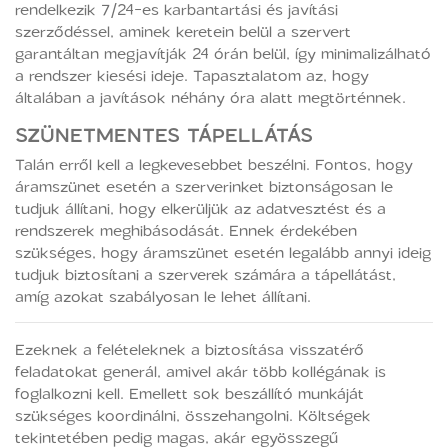
rendelkezik 7/24-es karbantartási és javítási
szerződéssel, aminek keretein belül a szervert
garantáltan megjavítják 24 órán belül, így minimalizálható
a rendszer kiesési ideje. Tapasztalatom az, hogy
általában a javítások néhány óra alatt megtörténnek.
SZÜNETMENTES TÁPELLÁTÁS
Talán erről kell a legkevesebbet beszélni. Fontos, hogy
áramszünet esetén a szerverinket biztonságosan le
tudjuk állítani, hogy elkerüljük az adatvesztést és a
rendszerek meghibásodását. Ennek érdekében
szükséges, hogy áramszünet esetén legalább annyi ideig
tudjuk biztosítani a szerverek számára a tápellátást,
amíg azokat szabályosan le lehet állítani.
Ezeknek a felételeknek a biztosítása visszatérő
feladatokat generál, amivel akár több kollégának is
foglalkozni kell. Emellett sok beszállító munkáját
szükséges koordinálni, összehangolni. Költségek
tekintetében pedig magas, akár egyösszegű