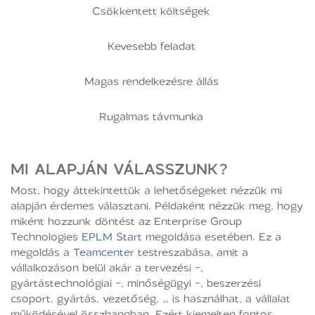
Csökkentett költségek
Kevesebb feladat
Magas rendelkezésre állás
Rugalmas távmunka
MI ALAPJÁN VÁLASSZUNK?
Most, hogy áttekintettük a lehetőségeket nézzük mi
alapján érdemes választani. Példaként nézzük meg, hogy
miként hozzunk döntést az Enterprise Group
Technologies
EPLM Start
megoldása esetében. Ez a
megoldás a
Teamcenter
testreszabása, amit a
vállalkozáson belül akár a tervezési -,
gyártástechnológiai -, minőségügyi -, beszerzési
csoport, gyártás, vezetőség, … is használhat, a vállalat
működésével összhangban. Ezért kiemelten fontos,