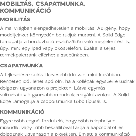
MOBILTÁS, CSAPATMUNKA,
KOMMUNIKÁCIÓ
MOBILITÁS
A mai világban elengedhetetlen a mobilitás. Az igény, hogy
modelljeinket könnyedén be tudjuk mutatni. A Solid Edge
támogatja a hordozható eszközökön való megjelenítést is,
úgy, mint egy Ipad vagy okostelefon. Ezáltal a teljes
termékpalettánk elférhet a zsebünkben.
CSAPATMUNKA
A fejlesztésre sokkal kevesebb idő van, mint korábban.
Rengeteg időt lehet spórolni, ha a kollégák egyszerre tudnak
dolgozni ugyanazon a projekten. Látva egymás
változtatásait gyorsabban tudnak reagálni azokra. A Solid
Edge támogatja a csoportmunka több típusát is.
KOMMUNIKÁCIÓ
Egyre több cégnél fordul elő, hogy több telephelyen
működik, vagy több beszállítóval tartja a kapcsolatot és
dolgoznak ugyanazon a projekten. Emiatt a kommunikáció