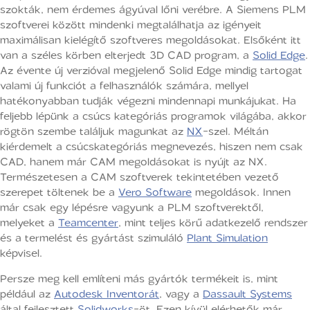
szokták, nem érdemes ágyúval lőni verébre. A Siemens PLM
szoftverei között mindenki megtalálhatja az igényeit
maximálisan kielégítő szoftveres megoldásokat. Elsőként itt
van a széles körben elterjedt 3D CAD program, a
Solid Edge
.
Az évente új verzióval megjelenő Solid Edge mindig tartogat
valami új funkciót a felhasználók számára, mellyel
hatékonyabban tudják végezni mindennapi munkájukat. Ha
feljebb lépünk a csúcs kategóriás programok világába, akkor
rögtön szembe találjuk magunkat az
NX
-szel. Méltán
kiérdemelt a csúcskategóriás megnevezés, hiszen nem csak
CAD, hanem már CAM megoldásokat is nyújt az NX.
Természetesen a CAM szoftverek tekintetében vezető
szerepet töltenek be a
Vero Software
megoldások. Innen
már csak egy lépésre vagyunk a PLM szoftverektől,
melyeket a
Teamcenter
, mint teljes körű adatkezelő rendszer
és a termelést és gyártást szimuláló
Plant Simulation
képvisel.
Persze meg kell említeni más gyártók termékeit is, mint
például az
Autodesk Inventorát
, vagy a
Dassault Systems
által fejlesztett
Solidworks
-öt. Ezen kívül elérhetők már