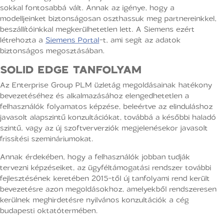
sokkal fontosabbá vált. Annak az igénye, hogy a
modelljeinket biztonságosan oszthassuk meg partnereinkkel,
beszállítóinkkal megkerülhetetlen lett. A Siemens ezért
létrehozta a
Siemens Portal
-t, ami segít az adatok
biztonságos megosztásában.
SOLID EDGE TANFOLYAM
Az Enterprise Group PLM üzletág megoldásainak hatékony
bevezetéséhez és alkalmazásához elengedhetetlen a
felhasználók folyamatos képzése, beleértve az elinduláshoz
javasolt alapszintű konzultációkat, továbbá a későbbi haladó
szintű, vagy az új szoftververziók megjelenésekor javasolt
frissítési szemináriumokat.
Annak érdekében, hogy a felhasználók jobban tudják
tervezni képzéseiket, az ügyféltámogatási rendszer további
fejlesztésének keretében 2015-től új tanfolyami rend került
bevezetésre azon megoldásokhoz, amelyekből rendszeresen
kerülnek meghirdetésre nyilvános konzultációk a cég
budapesti oktatótermében.