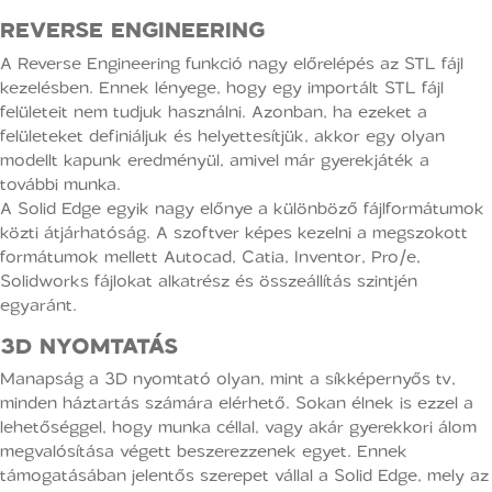
REVERSE ENGINEERING
A Reverse Engineering funkció nagy előrelépés az STL fájl
kezelésben. Ennek lényege, hogy egy importált STL fájl
felületeit nem tudjuk használni. Azonban, ha ezeket a
felületeket definiáljuk és helyettesítjük, akkor egy olyan
modellt kapunk eredményül, amivel már gyerekjáték a
további munka.
A Solid Edge egyik nagy előnye a különböző fájlformátumok
közti átjárhatóság. A szoftver képes kezelni a megszokott
formátumok mellett Autocad, Catia, Inventor, Pro/e,
Solidworks fájlokat alkatrész és összeállítás szintjén
egyaránt.
3D NYOMTATÁS
Manapság a 3D nyomtató olyan, mint a síkképernyős tv,
minden háztartás számára elérhető. Sokan élnek is ezzel a
lehetőséggel, hogy munka céllal, vagy akár gyerekkori álom
megvalósítása végett beszerezzenek egyet. Ennek
támogatásában jelentős szerepet vállal a Solid Edge, mely az