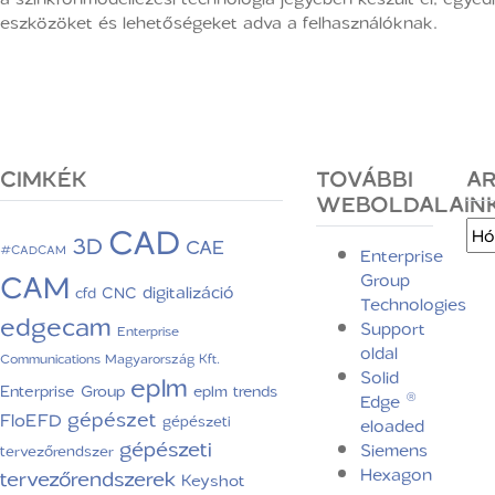
eszközöket és lehetőségeket adva a felhasználóknak.
CIMKÉK
TOVÁBBI
A
WEBOLDALAIN
CAD
Arc
3D
CAE
#CADCAM
Enterprise
CAM
Group
digitalizáció
CNC
cfd
Technologies
edgecam
Support
Enterprise
oldal
Communications Magyarország Kft.
Solid
eplm
Enterprise Group
eplm trends
Edge ®
gépészet
FloEFD
gépészeti
eloaded
gépészeti
Siemens
tervezőrendszer
Hexagon
tervezőrendszerek
Keyshot