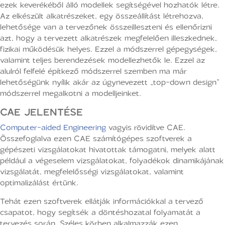
ezek keverékéből álló modellek segítségével hozhatók létre.
Az elkészült alkatrészeket, egy összeállítást létrehozva,
lehetősége van a tervezőnek összeilleszteni és ellenőrizni
azt, hogy a tervezett alkatrészek megfelelően illeszkednek,
fizikai működésük helyes. Ezzel a módszerrel gépegységek,
valamint teljes berendezések modellezhetők le. Ezzel az
alulról felfelé építkező módszerrel szemben ma már
lehetőségünk nyílik akár az úgynevezett „top-down design”
módszerrel megalkotni a modelljeinket.
CAE JELENTÉSE
Computer-aided Engineering
vagyis rövidítve CAE.
Összefoglalva ezen CAE számítógépes szoftverek a
gépészeti vizsgálatokat hivatottak támogatni, melyek alatt
például a végeselem vizsgálatokat, folyadékok dinamikájának
vizsgálatát, megfelelősségi vizsgálatokat, valamint
optimalizálást értünk.
Tehát ezen szoftverek ellátják információkkal a tervező
csapatot, hogy segítsék a döntéshozatal folyamatát a
tervezés során. Széles körben alkalmazzák ezen