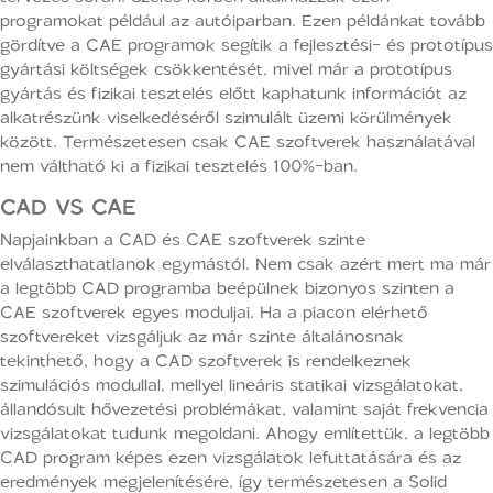
programokat például az autóiparban. Ezen példánkat tovább
gördítve a CAE programok segítik a fejlesztési- és prototípus
gyártási költségek csökkentését, mivel már a prototípus
gyártás és fizikai tesztelés előtt kaphatunk információt az
alkatrészünk viselkedéséről szimulált üzemi körülmények
között. Természetesen csak CAE szoftverek használatával
nem váltható ki a fizikai tesztelés 100%-ban.
CAD VS CAE
Napjainkban a CAD és CAE szoftverek szinte
elválaszthatatlanok egymástól. Nem csak azért mert ma már
a legtöbb CAD programba beépülnek bizonyos szinten a
CAE szoftverek egyes moduljai. Ha a piacon elérhető
szoftvereket vizsgáljuk az már szinte általánosnak
tekinthető, hogy a CAD szoftverek is rendelkeznek
szimulációs modullal, mellyel lineáris statikai vizsgálatokat,
állandósult hővezetési problémákat, valamint saját frekvencia
vizsgálatokat tudunk megoldani. Ahogy említettük, a legtöbb
CAD program képes ezen vizsgálatok lefuttatására és az
eredmények megjelenítésére, így természetesen a Solid