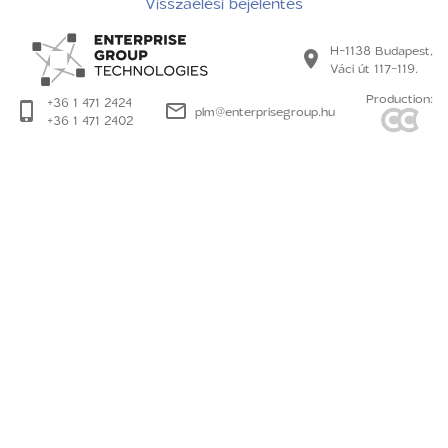
Visszaélési bejelentés
H-1138 Budapest,
Váci út 117-119.
Production:
+36 1 471 2424
plm@enterprisegroup.hu
+36 1 471 2402