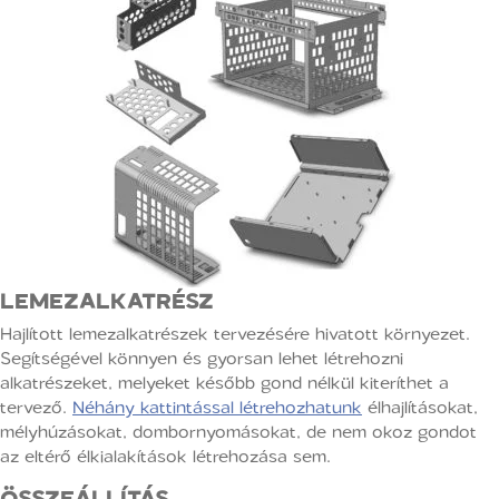
LEMEZALKATRÉSZ
Hajlított lemezalkatrészek tervezésére hivatott környezet.
Segítségével könnyen és gyorsan lehet létrehozni
alkatrészeket, melyeket később gond nélkül kiteríthet a
tervező.
Néhány kattintással létrehozhatunk
élhajlításokat,
mélyhúzásokat, dombornyomásokat, de nem okoz gondot
az eltérő élkialakítások létrehozása sem.
ÖSSZEÁLLÍTÁS