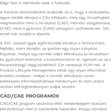
Edge-ben is elérhetők ezek a funkciók.
A határok elmosódásáról árulkodik az is, hogy a köztudatba
egyre inkább elterjed a CAx kifejezés, mely egy összefoglaló
megnevezése mind a tervezést (CAD), mérnöki vizsgálatokat
(CAE), mind a gyártást (
CAM
) támogató szoftvereknek. Sőt,
ennél már tovább is léptünk.
A XXI. század egyik legfontosabb kérdése a fenntartható
fejlődés, ezért létrejött az iparban egy olyan irányítási
folyamat, mellyel egy termék teljes életciklusa (a tervezésen
és gyártáson keresztül, a karbantartáson át, egészen az újra
hasznosításig) végig követhető. Ezt nevezzük
PLM
-nek. A
Product Lifecycle Management tehát egy olyan információ
kezelési rendszer, mellyel a termék életciklusa során
keletkezett információhalmazt hatékonyan és nem utolsó
sorban költséghatékonyan tudjuk kezelni.
CAD/CAE PROGRAMOK
CAD/CAE program vásárlása előtt mindenképpen tisztázni
kell pontosan mire is szeretnénk használni. Ahogy mondani