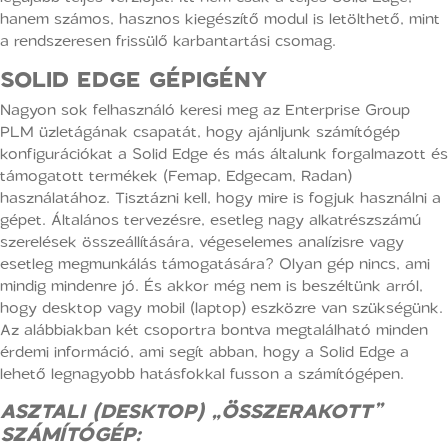
hanem számos, hasznos kiegészítő modul is letölthető, mint
a rendszeresen frissülő karbantartási csomag.
SOLID EDGE GÉPIGÉNY
Nagyon sok felhasználó keresi meg az Enterprise Group
PLM üzletágának csapatát, hogy ajánljunk számítógép
konfigurációkat a Solid Edge és más általunk forgalmazott és
támogatott termékek (Femap, Edgecam, Radan)
használatához. Tisztázni kell, hogy mire is fogjuk használni a
gépet. Általános tervezésre, esetleg nagy alkatrészszámú
szerelések összeállítására, végeselemes analízisre vagy
esetleg megmunkálás támogatására? Olyan gép nincs, ami
mindig mindenre jó. És akkor még nem is beszéltünk arról,
hogy desktop vagy mobil (laptop) eszközre van szükségünk.
Az alábbiakban két csoportra bontva megtalálható minden
érdemi információ, ami segít abban, hogy a Solid Edge a
lehető legnagyobb hatásfokkal fusson a számítógépen.
ASZTALI (DESKTOP) „ÖSSZERAKOTT”
SZÁMÍTÓGÉP: