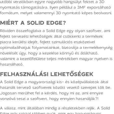
utóbbi verziókban egyre nagyobb hangsúlyt fektet a 3D
nyomtatás támogatására. Ilyen például a 3MF exportálható
formátum, melyet valamennyi 3D nyomtató képes beolvasni.
MIÉRT A SOLID EDGE?
Röviden összefoglalva a Solid Edge egy olyan szoftver, ami
fejlett tervezési lehetőségek által csökkenti a termékek
piacra kerülési idejét, fejlett szimulációs eszközeivel
optimalizálhatjuk folyamatainkat, biztosítja a termelékenység
növelését úgy, hogy a kezelése könnyű és átlátható,
valamint a kezelőfelülete teljes mértékben magyar nyelven is
használható.
FELHASZNÁLÁSI LEHETŐSÉGEK
A Solid Edge a magyarországi kis- és középvállalatok által
használt tervező szoftverek között vezető szerepet tölt be.
Jogosan merülhet fel a kérdés, hogy mi az, ami ennyire
vonzóvá teszi a szoftvert, hogy ennyien használják?!
A válasz, mint általában mindig a részletekben rejlik. A Solid
Edge már sokkal többen nyújt, mint egy hagyományos