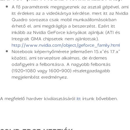
A fő paraméterek megegyeznek az asztali gépével, ami
itt érdekes az a videókártya kérdése, mert itt az Nvidia
Quadro sorozata csak mobil munkaállomásokban
érhető el, ami megdrágítja a beszerzést. Ezért itt
inkább az Nvidia GeForce kártyákat ajánljuk (ATI és
Integralt GMA chipsetek nem ajánlottak).
http://www.nvidia.com/object/geforce_family.html
Notebook képernyőmérete jellemzően 15.x”és 17.x”
közötti, ami tervezésre alkalmas, de érdemes
odafigyelni a felbontásra. A nagyobb felbontás
(1920×1080 vagy 1600×900) részletgazdagabb
megjelenítést eredményez.
A megfelelő hardver kiválasztásáról
itt
írtunk bővebben.