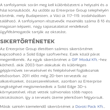
A tanfolyamok során meg kell különböztetni a helyszíni és a
házi konzultációt. Az utóbbi az Enterprise Group telephelyén
történik, mely Budapesten, a Váci út 117-119. irodaházában
található. A tanfolyamon résztvevők maximális száma 8 fő és
magasan képzett, nagy tapasztalattal rendelkező
ügyféltámogatók tartják az oktatást.
SIKERTÖRTÉNETEK
Az Enterprise Group életében számos sikertörténet
kapcsolható a Solid Edge szoftverhez. Ezek közül párat
megemlítenék. Az egyik sikertörténet a
GIF Modul Kft
.-hez
köthető, akik 2003-ban alakultak és különleges
gépjárművek tervezésével és felépítésével foglalkoznak
elsősorban. 2011 előtt még 2D-ben tervezték az
alkatrészeket, összeszereléseket, azonban az Enterprise
segítségével megismerkedtek a Solid Edge 3D-s
környezetével, részt vettek színvonalas több napos
oktatásokon, így a tervezés üteme jelentősen felgyorsult.
Másik szintén kiemelendő sikertörténet a
Doroti Pack Kft
.,