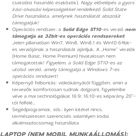
csatolást használó eszközök).
Nagy előrelépés a gyors
írási-olvasási képességekkel rendelkező Solid State
Drive használata, amelynek használatát abszolút
támogatjuk!
Operációs rendszer: a
Solid Edge ST10
-es verzió
nem
támogatja az 32bit-es operációs rendszereket
!
Jelen pillanatban Win7, Win8, Win8.1 és Win10 64bit-
es verziójának a használatát ajánljuk. A „Home” verziók
(Home Basic, Home Premium) hivatalosan nem
támogatottak!
Figyelem, a Solid Edge ST10-es az
utolsó verzió, amely támogatja a Windows 7-es
operációs rendszert!
Képernyő felbontás: videókártyától függően, amin a
tervezők komfortosan tudnak dolgozni, figyelembe
véve a mai technológiákat 16:9; 16:10-es képarány 20”-
tól felfelé…
Segédprogramok, stb.: ilyen kitétel nincs,
természetesen szerencsés valamilyen irodai
alkalmazáscsomag használata
LAPTOP (NEM MOBIL MUNKAÁLLOMÁS):