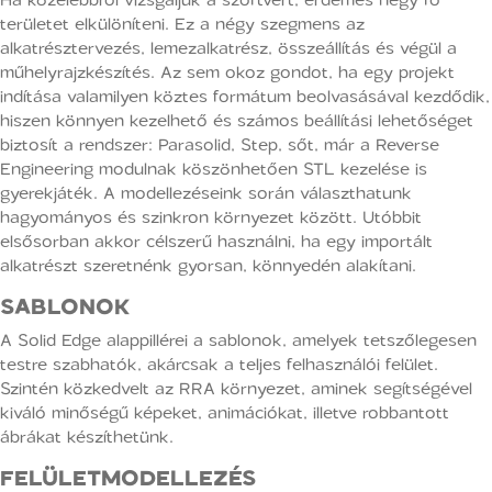
területet elkülöníteni. Ez a négy szegmens az
alkatrésztervezés, lemezalkatrész, összeállítás és végül a
műhelyrajzkészítés. Az sem okoz gondot, ha egy projekt
indítása valamilyen köztes formátum beolvasásával kezdődik,
hiszen könnyen kezelhető és számos beállítási lehetőséget
biztosít a rendszer: Parasolid, Step, sőt, már a Reverse
Engineering modulnak köszönhetően STL kezelése is
gyerekjáték. A modellezéseink során választhatunk
hagyományos és szinkron környezet között. Utóbbit
elsősorban akkor célszerű használni, ha egy importált
alkatrészt szeretnénk gyorsan, könnyedén alakítani.
SABLONOK
A Solid Edge alappillérei a sablonok, amelyek tetszőlegesen
testre szabhatók, akárcsak a teljes felhasználói felület.
Szintén közkedvelt az RRA környezet, aminek segítségével
kiváló minőségű képeket, animációkat, illetve robbantott
ábrákat készíthetünk.
FELÜLETMODELLEZÉS