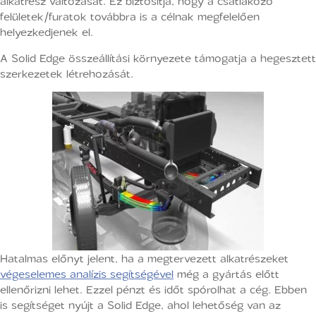
alkatrész változását. Ez biztosítja, hogy a csatlakozó
felületek/furatok továbbra is a célnak megfelelően
helyezkedjenek el.
A Solid Edge összeállítási környezete támogatja a hegesztett
szerkezetek létrehozását.
Hatalmas előnyt jelent, ha a megtervezett alkatrészeket
végeselemes analízis segítségével
még a gyártás előtt
ellenőrizni lehet. Ezzel pénzt és időt spórolhat a cég. Ebben
is segítséget nyújt a Solid Edge, ahol lehetőség van az