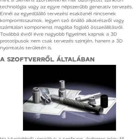
technológia vagy az egyre népszerűbb generatív tervezés.
Ennél az egyedülálló tervezési eszköznél nincsenek
kompromisszumok, legyen szó önálló alkatrészről vagy
számtalan komponenst magába foglaló összeállításról.
Továbbá évről évre nagyobb figyelmet kapnak a 3D
prototípusok nem csak tervezés szintjén, hanem a 3D
nyomtatás területén is.
A SZOFTVERRŐL ÁLTALÁBAN
Ha közelebbről vizsgáljuk a szoftvert, érdemes négy fő