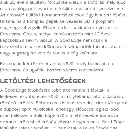
akik 23 éve alakultak, fő szakterületük a síkfóliás mélyhúzó
csomagológépek gyártása, felújítása valamint szervizelése.
Az erősödő külföldi konkurenciával csak úgy lehetett lépést
tartani, ha a komplex gépek tervezését 3D-s program
segítségével végzik. Ebben tudott segítséget nyújtani az
Enterprise Group, mellyel immáron több mint 10 éves
kapcsolatra tekint vissza. A Solid Edge nem csak a
tervezésben, hanem különböző szimulációk futtatásában is
nagy segítségére volt és van is a cég számára.
Ez csupán két történet a sok közül, mely bemutatja az
Enterprise és ügyfelei közötti sikeres kapcsolatot.
LETÖLTÉSI LEHETŐSÉGEK
A Solid Edge letöltésére több alternatíva is létezik, a
legkézenfekvőbb ezek közül az ügyféltámogatói oldalunkról
történő letöltés. Ehhez nincs is más teendő, mint ellátogatni
a support.eplm.hu oldalra, ahol egy előzetes regisztráció
után belépve, a Solid Edge fülön, a letöltésekre kattintva
számos letöltési lehetőség között megkeresni a Solid Edge
legújabb teljes verzióját. Itt nem csak a teljes Solid Edge,