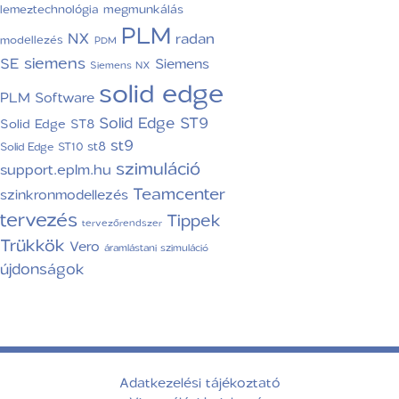
lemeztechnológia
megmunkálás
PLM
NX
radan
modellezés
PDM
siemens
SE
Siemens
Siemens NX
solid edge
PLM Software
Solid Edge ST9
Solid Edge ST8
st9
st8
Solid Edge ST10
szimuláció
support.eplm.hu
Teamcenter
szinkronmodellezés
tervezés
Tippek
tervezőrendszer
Trükkök
Vero
áramlástani szimuláció
újdonságok
Adatkezelési tájékoztató