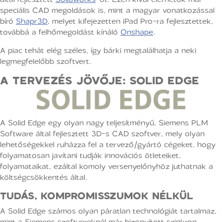
speciális CAD megoldások is, mint a magyar vonatkozással
bíró
Shapr3D
, melyet kifejezetten iPad Pro-ra fejlesztettek,
továbbá a felhőmegoldást kínáló
Onshape
.
A piac tehát elég széles, így bárki megtalálhatja a neki
legmegfelelőbb szoftvert.
A TERVEZÉS JÖVŐJE: SOLID EDGE
A Solid Edge egy olyan nagy teljesítményű, Siemens PLM
Software által fejlesztett 3D-s CAD szoftver, mely olyan
lehetőségekkel ruházza fel a tervező/gyártó cégeket, hogy
folyamatosan javítani tudják innovációs ötleteiket,
folyamataikat, ezáltal komoly versenyelőnyhöz juthatnak a
költségcsökkentés által.
TUDÁS, KOMPROMISSZUMOK NÉLKÜL
A Solid Edge számos olyan páratlan technológiát tartalmaz,
mint a Siemens szoftvereknél már bizonyított szinkron