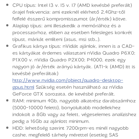
CPU típus: Intel I3 v. I5 v. I7 (AMD kevésbé preferált)
órajel frekvencia: ami ezeknél elérhető 2,4Ghz-től
felfelé ésszerű kompromisszumot (ár/érték) kötve.
Alaplap típus: ami illeszkedik a memóriához és a
processzorhoz, ebben az esetben felesleges konkrét
típust, márkát említeni (asus, msi stb…).
Grafikus kártya típus: nVidiát ajánlok, innen is a CAD-
es kártyákat érdemes választani nVidia Quadro P6X0;
P1X00 v. nVidia Quadro P2X00; P4000, ezek egy
nagyon jó ár/érték arányú kártyák. (ATI-k (AMD) itt is
kevésbé preferáltak)
http://www.nvidia.com/object/quadro-desktop-
gpus.html
Szükség esetén használható az nVidia
GeForce GTX sorozata, de kevésbé preferált.
RAM: minimum 4Gb, nagyobb alkatrész darabszámhoz
(5000-10000 feletti), bonyolultabb modellekhez
indokolt a 8Gb vagy az felett, végeselemes analízishez
pedig a 16Gb az ajánlott minimum.
HDD: lehetőség szerint 7200rpm-es minél nagyobb
cashe, megfelelő tárhely mérettel (esetleg SAS