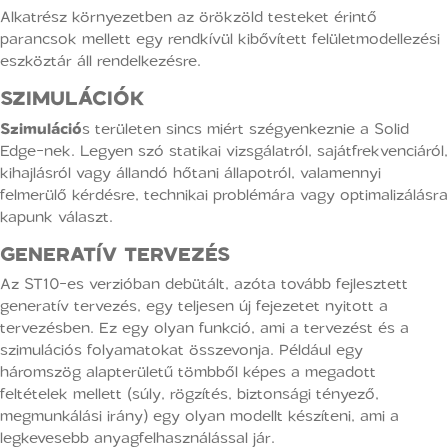
Alkatrész környezetben az örökzöld testeket érintő
parancsok mellett egy rendkívül kibővített felületmodellezési
eszköztár áll rendelkezésre.
SZIMULÁCIÓK
Szimuláció
s területen sincs miért szégyenkeznie a Solid
Edge-nek. Legyen szó statikai vizsgálatról, sajátfrekvenciáról,
kihajlásról vagy állandó hőtani állapotról, valamennyi
felmerülő kérdésre, technikai problémára vagy optimalizálásra
kapunk választ.
GENERATÍV TERVEZÉS
Az ST10-es verzióban debütált, azóta tovább fejlesztett
generatív tervezés, egy teljesen új fejezetet nyitott a
tervezésben. Ez egy olyan funkció, ami a tervezést és a
szimulációs folyamatokat összevonja. Például egy
háromszög alapterületű tömbből képes a megadott
feltételek mellett (súly, rögzítés, biztonsági tényező,
megmunkálási irány) egy olyan modellt készíteni, ami a
legkevesebb anyagfelhasználással jár.