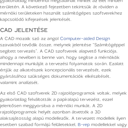
gyakorlatilag mindenhol megtalálnak minket az élet minden
területén. A következő fejezetben tekintsük át röviden a
mérnöki területeken használt számítógépes szoftverekhez
kapcsolódó kifejezések jelentését.
CAD JELENTÉSE
A CAD mozaik szó az angol
Computer-aided Design
szavakból tevődik össze, melynek jelentése “Számítógéppel
segített tervezés”. A CAD szoftverek alapvető funkciója,
ahogy a nevében is benne van, hogy segítse a mérnökök
mindennapi munkáját a tervezési folyamatok során. Ezalatt
értjük az alkatrészek koncepcionális tervezését, ezek
gyártásához szükséges dokumentációk elkészítését,
valamint analízisét.
Az első CAD szoftverek 2D rajzolóprogramok voltak, melyek
gyakorlatilag felváltották a papíralapú tervezést, ezzel
jelentősen meggyorsítva a mérnöki munkát. A 2D
rajzolóprogramok helyét azonban átvették a 3D
alaksajátosság alapú modellezők. A tervezett modellek ilyen
esetben szabad formájú felületekkel,
B-rep
modellekkel vagy