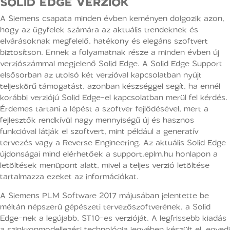
SOLID EDGE VERZIÓK
A Siemens csapata minden évben keményen dolgozik azon,
hogy az ügyfelek számára az aktuális trendeknek és
elvárásoknak megfelelő, hatékony és elegáns szoftvert
biztosítson. Ennek a folyamatnak része a minden évben új
verziószámmal megjelenő Solid Edge. A Solid Edge Support
elsősorban az utolsó két verzióval kapcsolatban nyújt
teljeskörű támogatást, azonban készséggel segít, ha ennél
korábbi verziójú Solid Edge-el kapcsolatban merül fel kérdés.
Érdemes tartani a lépést a szoftver fejlődésével, mert a
fejlesztők rendkívül nagy mennyiségű új és hasznos
funkcióval látják el szoftvert, mint például a generatív
tervezés vagy a Reverse Engineering. Az aktuális Solid Edge
újdonságai mind elérhetőek a support.eplm.hu honlapon a
letöltések menüpont alatt, mivel a teljes verzió letöltése
tartalmazza ezeket az információkat.
A Siemens PLM Software 2017 májusában jelentette be
méltán népszerű gépészeti tervezőszoftverének, a Solid
Edge-nek a legújabb, ST10-es verzióját. A legfrissebb kiadás
a szinkronmodellezési technológia jegyében készült el, egyedi