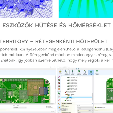
I ESZKÖZÖK HŰTÉSE ÉS HŐMÉRSÉKLET
 TERRITORY – RÉTEGENKÉNTI HŐTERÜLET
omponensek környezetében megjeleníthető a Rétegenkénti (Lay
xplicit módban. A Rétegenkénti módban minden egyes réteg tar
hatóak, így jobban szemléltethető, hogy mely régiókra kell 