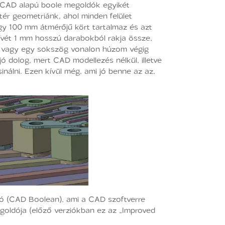
a CAD alapú boole megoldók egyikét
ér geometriánk, ahol minden felület
y 100 mm átmérőjű kört tartalmaz és azt
rívét 1 mm hosszú darabokból rakja össze,
n vagy egy sokszög vonalon húzom végig
 dolog, mert CAD modellezés nélkül, illetve
nálni. Ezen kívül még, ami jó benne az az,
 (CAD Boolean), ami a CAD szoftverre
goldója (előző verziókban ez az „Improved