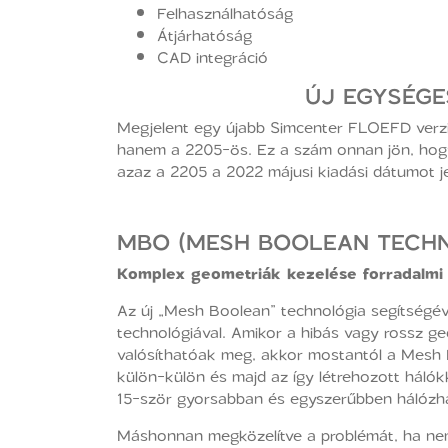
Felhasználhatóság
Átjárhatóság
CAD integráció
ÚJ EGYSÉGE
Megjelent egy újabb Simcenter FLOEFD verzió
hanem a 2205-ös. Ez a szám onnan jön, hogy 
azaz a 2205 a 2022 májusi kiadási dátumot je
MBO (MESH BOOLEAN TECH
Komplex geometriák kezelése forradalmi 
Az új „Mesh Boolean” technológia segítségév
technológiával. Amikor a hibás vagy rossz g
valósíthatóak meg, akkor mostantól a Mesh B
külön-külön és majd az így létrehozott hálók
15-ször gyorsabban és egyszerűbben hálóz
Máshonnan megközelítve a problémát, ha nem