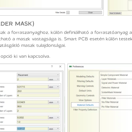
LDER MASK)
zk a forraszanyaghoz, külön definiálható a forrasztóanyag a
llítható a maszk vastagsága is. Smart PCB esetén külön testek
tásgátló maszk tulajdonságai.
 opció ki van kapcsolva.