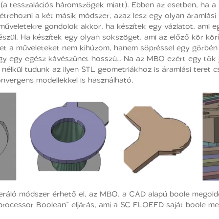
 (a tesszalációs háromszögek miatt). Ebben az esetben, ha 
trehozni a két másik módszer, azaz lesz egy olyan áramlási t
veletekre gondolok akkor, ha készítek egy vázlatot, ami eg
észül. Ha készítek egy olyan sokszöget, ami az előző kör kö
eket a műveleteket nem kihúzom, hanem söpréssel egy görbé
ogy egy egész kávészünet hosszú… Na az MBO ezért egy tök jó
élkül tudunk az ilyen STL geometriákhoz is áramlási teret csi
onvergens modellekkel is használható.
áló módszer érhető el, az MBO, a CAD alapú boole megoldó
eprocessor Boolean” eljárás, ami a SC FLOEFD saját boole me