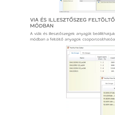
VIA ÉS ILLESZTŐSZEG FELTÖLTŐ 
MÓDBAN
A viák és illesztőszegek anyagát beállíthat
módban a feltöltő anyagok csoportosítható