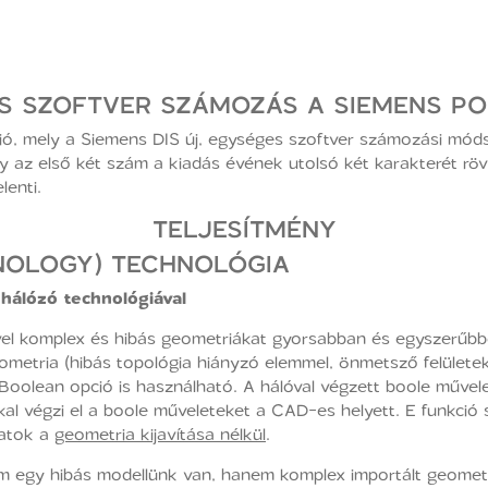
S SZOFTVER SZÁMOZÁS A SIEMENS P
, mely a Siemens DIS új, egységes szoftver számozási módsz
az első két szám a kiadás évének utolsó két karakterét rövid
lenti.
TELJESÍTMÉNY
NOLOGY) TECHNOLÓGIA
hálózó technológiával
el komplex és hibás geometriákat gyorsabban és egyszerűbbe
eometria (hibás topológia hiányzó elemmel, önmetsző felület
oolean opció is használható. A hálóval végzett boole művel
kal végzi el a boole műveleteket a CAD-es helyett. E funkció 
hatok a
geometria kijavítása nélkül
.
 egy hibás modellünk van, hanem komplex importált geometr