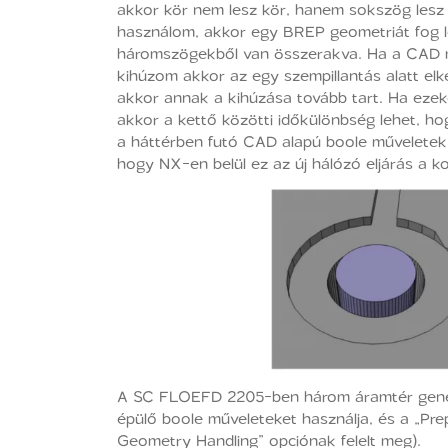
akkor kör nem lesz kör, hanem sokszög lesz
használom, akkor egy BREP geometriát fog lé
háromszögekből van összerakva. Ha a CAD mű
kihúzom akkor az egy szempillantás alatt elk
akkor annak a kihúzása tovább tart. Ha ez
akkor a kettő közötti időkülönbség lehet, h
a háttérben futó CAD alapú boole műveletek n
hogy NX-en belül ez az új hálózó eljárás a k
A SC FLOEFD 2205-ben három áramtér gener
épülő boole műveleteket használja, és a „Pr
Geometry Handling” opciónak felelt meg).