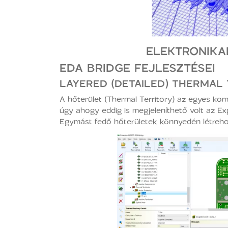
ELEKTRONIKA
EDA BRIDGE FEJLESZTÉSEI
LAYERED (DETAILED) THERMAL
A hőterület (Thermal Territory) az egyes k
úgy ahogy eddig is megjeleníthető volt az E
Egymást fedő hőterületek könnyedén létrehoz