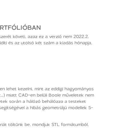
ORTFÓLIÓBAN
erét követi, azaz ez a verzió nem 2022.2,
íti és az utolsó két szám a kiadás hónapja,
n lehet kezelni, mint az eddigi hagyományos
ek…) miatt CAD-en belüli Boole műveletek nem
etek során a hálózó behálózza a testeket
segítségével a hibás geometriájú modellek 5-
iát töltünk be, mondjuk STL formátumból,