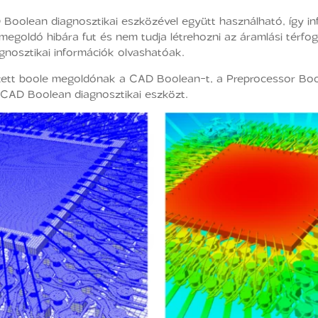
Boolean diagnosztikai eszközével együtt használható, így in
egoldó hibára fut és nem tudja létrehozni az áramlási térf
gnosztikai információk olvashatóak.
zett boole megoldónak a CAD Boolean-t, a Preprocessor Boo
i a CAD Boolean diagnosztikai eszközt.