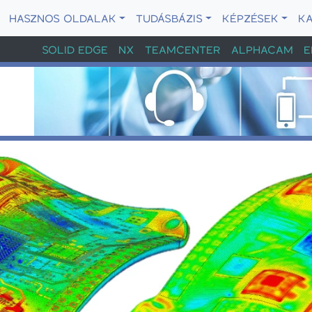
HASZNOS OLDALAK
TUDÁSBÁZIS
KÉPZÉSEK
K
SOLID EDGE
NX
TEAMCENTER
ALPHACAM
E