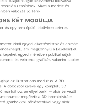
zek tulajdonságait közvetlenül kiolvasva
szerelési utasítások. Mivel a modellt és
rvben változás történik.
IONS KÉT MODULJA
t és egy arra épülő, kibővített szintet.
matot kínál egyedi alkatrészlisták és animált
rendezhetjük, ami megkönnyíti a kezelésüket
s képeket egyedi méretben publikálhatjuk,
zteres és vektoros grafikát, valamint sablon
lja az Illustrations modult is. A 3D
tre. A dobozból kivéve egy komplett 3D
ló munkához, amellyel bárki — akár tervezői
okumentumok megőrzik a 3D interaktivitást
tó gombokkal, táblázatokkal vagy akár