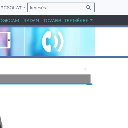
APCSOLAT
DGECAM
RADAN
TOVÁBBI TERMÉKEK