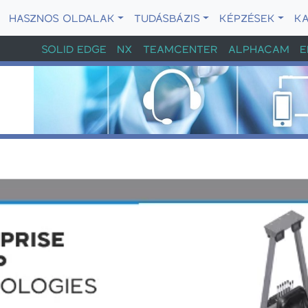
HASZNOS OLDALAK
TUDÁSBÁZIS
KÉPZÉSEK
K
SOLID EDGE
NX
TEAMCENTER
ALPHACAM
E