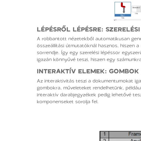
LÉPÉSRŐL LÉPÉSRE:
SZERELÉS
A robbantott nézetekből automatikusan gener
összeállítási útmutatóknál hasznos, hiszen a
sorrendje. Így egy szerelési lépéssor egysze
igazán könnyűvé teszi, hiszen egy számunkra 
INTERAKTÍV ELEMEK: GOMBOK
Az interaktivitás teszi a dokumentumokat iga
gombokra, műveleteket rendelhetünk, például 
interaktív darabjegyzékek pedig lehetővé tes
komponenseket sorolja fel.