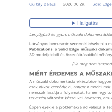
Gurbity Balázs
2026.06.29.
Solid Edge
Lenyűgöző és gyors műszaki dokumentációk 
Látványos bemutatót szeretnél készíteni a mo
Publications
, a
Solid Edge műszaki dokum
3D modelljeidből és összeállításaidból néhány
(Ha még nem ismered 
MIÉRT ÉRDEMES A MŰSZAK
A műszaki dokumentáció elkészítése hagyomá
csak akkor kezdődik el, amikor a modell már 
nemcsak lassítja a folyamatot, hanem egy tov
tervezési változást kézzel kell átvezetni, a
Éppen ezekre a problémákra ad választ a Techn