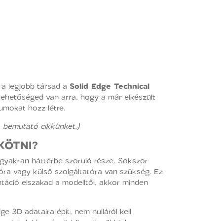
n a legjobb társad a
Solid Edge Technical
 lehetőséged van arra, hogy a már elkészült
tumokat hozz létre.
t
bemutató cikkünket.)
KÖTNI?
gyakran háttérbe szoruló része. Sokszor
róra vagy külső szolgáltatóra van szükség. Ez
ntáció elszakad a modelltől, akkor minden
e 3D adataira épít, nem nulláról kell