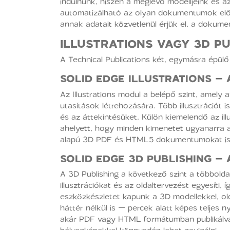
indulnunk, hiszen a meglévő modelljeink és a
automatizálható az olyan dokumentumok előállí
annak adatait közvetlenül érjük el, a dokumen
ILLUSTRATIONS VAGY 3D PU
A Technical Publications két, egymásra épülő 
SOLID EDGE ILLUSTRATIONS
– 
Az Illustrations modul a belépő szint, amely 
utasítások létrehozására. Több illusztrációt
és az áttekintésüket. Külön kiemelendő az il
ahelyett, hogy minden kimenetet ugyanarra a
alapú 3D PDF és HTML5 dokumentumokat is el
SOLID EDGE 3D PUBLISHING
– 
A 3D Publishing a következő szint a többolda
illusztrációkat és az oldaltervezést egyesít
eszközkészletet kapunk a 3D modellekkel, old
háttér nélkül is — percek alatt képes teljes
akár PDF vagy HTML formátumban publikálva 