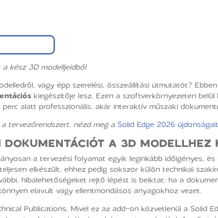
a kész 3D modelljeidből
delledről, vagy épp szerelési, összeállítási útmutatót? Ebbe
entációs
kiegészítője lesz. Ezen a szoftverkörnyezeten belül
 perc alatt professzionális, akár interaktív műszaki dokumen
a tervezőrendszert, nézd meg a
Solid Edge 2026 újdonságai
I DOKUMENTÁCIÓT A 3D MODELLHEZ 
nyosan a tervezési folyamat egyik leginkább időigényes, és 
teljesen elkészült, ehhez pedig sokszor külön technikai szakí
ábbi, hibalehetőségeket rejtő lépést is beiktat: ha a dokume
mi könnyen elavult vagy ellentmondásos anyagokhoz vezet.
ical Publications. Mivel ez az add-on közvetlenül a Solid Edg