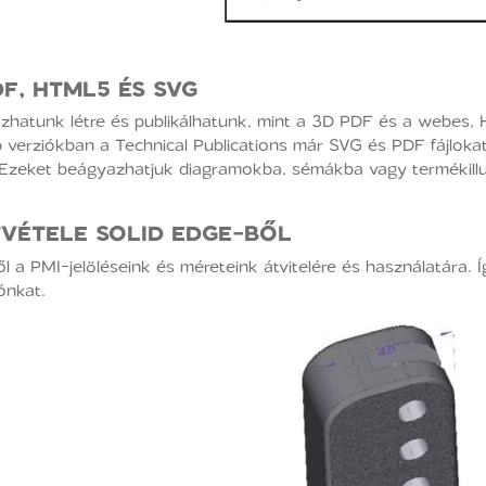
DF, HTML5 ÉS SVG
hatunk létre és publikálhatunk, mint a 3D PDF és a webes,
verziókban a Technical Publications már SVG és PDF fájlokat 
 Ezeket beágyazhatjuk diagramokba, sémákba vagy termékillusz
TVÉTELE SOLID EDGE-BŐL
a PMI-jelöléseink és méreteink átvitelére és használatára. Í
ónkat.