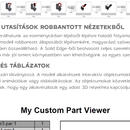
I
UTASÍTÁSOK ROBBANTOTT NÉZETEKBŐL
álhatunk az eseménytárban lépésről lépésre haladó folyamat
 modell robbantott állapotából lépésenként, magyarázó szöve
rűen összeállítható. A Solid Edge-ből beolvasott teljes szere
már jól ismert környezetben van lehetőségünk az egyes szerelé
 ÉS TÁBLÁZATOK
zán látványossá. A modell alkatrészeit interaktív objektumokk
animációkat vagy oldalváltásokat. Az objektumokat közvetlenü
zik, hogy egy alkatrészlistát egy adott 3D nézethez kapcsolju