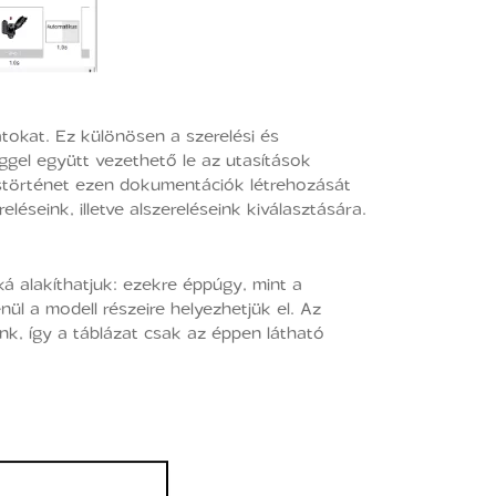
okat. Ez különösen a szerelési és
ggel együtt vezethető le az utasítások
léstörténet ezen dokumentációk létrehozását
seink, illetve alszereléseink kiválasztására.
á alakíthatjuk: ezekre éppúgy, mint a
l a modell részeire helyezhetjük el. Az
nk, így a táblázat csak az éppen látható