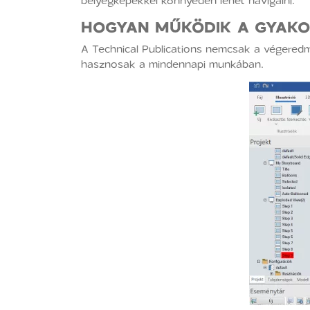
bélyegképekkel könnyedén lehet navigálni.
HOGYAN MŰKÖDIK A GYAK
A Technical Publications nemcsak a végeredmé
hasznosak a mindennapi munkában.