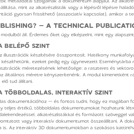
zok metaadatai szolgálnak a dokumentum alapjául. Az alkatrés
tása, mint az alkatrészlisták vagy a lépésről lépésre haladó 
táció gyorsan frissíthető (asszociatív kapcsolat), amikor a te
BLISHING?
– A TECHNICAL PUBLICAT
modulból áll. Érdemes őket úgy elképzelni, mint egy alapszinte
A BELÉPŐ SZINT
az illusztrációk készítésére összpontosít. Hatékony munkafolya
 is készíthetünk, ezeket pedig egy úgynevezett Eseménytárba 
lusztrációk méretezésének lehetősége: a raszteres és vektoro
z általános méretre kényszerítenénk. A modul kimenetként ras
ő tud állítani.
A TÖBBOLDALAS, INTERAKTÍV SZINT
las dokumentációhoz — és fontos tudni, hogy ez magában fogla
i, így teljes értékű, többoldalas dokumentumokat hozhatunk lé
alelrendezéssel, alkatrészlistákkal és formázott szöveggel va
 nyomtatott vagy interaktív dokumentumot összeállítani. A d
is. Az interaktív 3D dokumentumokban a szokásos kattintha