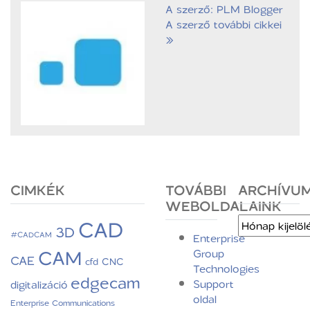
A szerző: PLM Blogger
A szerző további cikkei
»
CIMKÉK
TOVÁBBI
ARCHÍVU
WEBOLDALAINK
CAD
Archívum
3D
#CADCAM
Enterprise
CAM
Group
CAE
CNC
cfd
Technologies
edgecam
Support
digitalizáció
oldal
Enterprise Communications