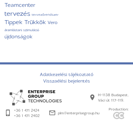
Teamcenter
tervezés
tervezőrendszer
Tippek Trükkök
Vero
áramlástani szimuláció
újdonságok
Adatkezelési tájékoztató
Visszaélési bejelentés
H-1138 Budapest,
Váci út 117-119.
Production:
+36 1 471 2424
plm@enterprisegroup.hu
+36 1 471 2402