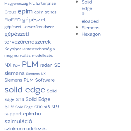
Solid
Enterprise
Magyarország Kft.
Edge
eplm
Group
eplm trends
®
gépészet
FloEFD
eloaded
gépészeti tervezőrendszer
Siemens
gépészeti
Hexagon
tervezőrendszerek
Keyshot
lemeztechnológia
megmunkálás
modellezés
PLM
NX
radan
SE
PDM
siemens
Siemens NX
Siemens PLM Software
solid edge
Solid
Solid Edge
Edge ST8
ST9
st9
st8
Solid Edge ST10
support.eplm.hu
szimuláció
szinkronmodellezés