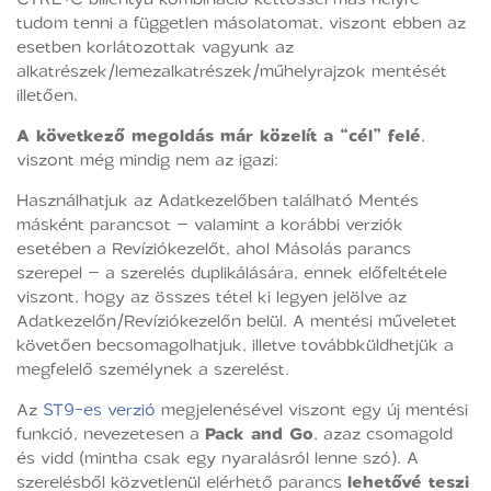
tudom tenni a független másolatomat, viszont ebben az
esetben korlátozottak vagyunk az
alkatrészek/lemezalkatrészek/műhelyrajzok mentését
illetően.
A következő megoldás már közelít a “cél” felé
,
viszont még mindig nem az igazi:
Használhatjuk az Adatkezelőben található Mentés
másként parancsot – valamint a korábbi verziók
esetében a Revíziókezelőt, ahol Másolás parancs
szerepel – a szerelés duplikálására, ennek előfeltétele
viszont, hogy az összes tétel ki legyen jelölve az
Adatkezelőn/Revíziókezelőn belül. A mentési műveletet
követően becsomagolhatjuk, illetve továbbküldhetjük a
megfelelő személynek a szerelést.
Az
ST9-es verzió
megjelenésével viszont egy új mentési
funkció, nevezetesen a
Pack and Go
, azaz csomagold
és vidd (mintha csak egy nyaralásról lenne szó). A
szerelésből közvetlenül elérhető parancs
lehetővé teszi