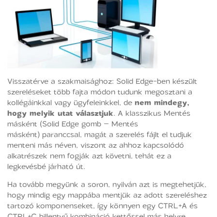
Visszatérve a szakmaisághoz: Solid Edge-ben készült
szereléseket több fajta módon tudunk megosztani a
kollégáinkkal vagy ügyfeleinkkel, de
nem mindegy,
hogy melyik utat választjuk
. A klasszikus Mentés
másként (Solid Edge gomb – Mentés
másként) paranccsal, magát a szerelés fájlt el tudjuk
menteni más néven, viszont az ahhoz kapcsolódó
alkatrészek nem fogják azt követni, tehát ez a
legkevésbé járható út.
Ha tovább megyünk a soron, nyilván azt is megtehetjük,
hogy mindig egy mappába mentjük az adott szereléshez
tartozó komponenseket, így könnyen egy CTRL+A és
CTRL+C billentyű kombináció kettőssel más helyre