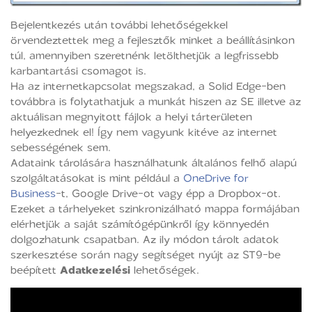
Bejelentkezés után további lehetőségekkel
örvendeztettek meg a fejlesztők minket a beállításinkon
túl, amennyiben szeretnénk letölthetjük a legfrissebb
karbantartási csomagot is.
Ha az internetkapcsolat megszakad, a Solid Edge-ben
továbbra is folytathatjuk a munkát hiszen az SE illetve az
aktuálisan megnyitott fájlok a helyi tárterületen
helyezkednek el! Így nem vagyunk kitéve az internet
sebességének sem.
Adataink tárolására használhatunk általános felhő alapú
szolgáltatásokat is mint például a
OneDrive for
Business
-t, Google Drive-ot vagy épp a Dropbox-ot.
Ezeket a tárhelyeket szinkronizálható mappa formájában
elérhetjük a saját számítógépünkről így könnyedén
dolgozhatunk csapatban. Az ily módon tárolt adatok
szerkesztése során nagy segítséget nyújt az ST9-be
beépített
Adatkezelési
lehetőségek.