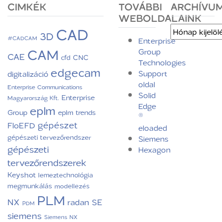
CIMKÉK
TOVÁBBI
ARCHÍVU
WEBOLDALAINK
CAD
Archívum
3D
#CADCAM
Enterprise
CAM
Group
CAE
CNC
cfd
Technologies
edgecam
Support
digitalizáció
oldal
Enterprise Communications
Solid
Enterprise
Magyarország Kft.
Edge
eplm
Group
eplm trends
®
gépészet
FloEFD
eloaded
gépészeti tervezőrendszer
Siemens
gépészeti
Hexagon
tervezőrendszerek
Keyshot
lemeztechnológia
megmunkálás
modellezés
PLM
NX
radan
SE
PDM
siemens
Siemens NX