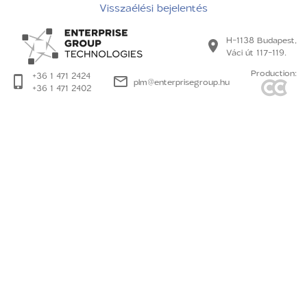
Visszaélési bejelentés
H-1138 Budapest,
Váci út 117-119.
Production:
+36 1 471 2424
plm@enterprisegroup.hu
+36 1 471 2402