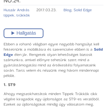
NO.24.
Huszár András
2017.03.23.
Blog
,
Solid Edge
tippek, trükkök
Ebben a rohanó világban egyre nagyobb hangsúlyt kell
fektetnünk a mobilitásra és szerencsére ebben is a
Solid
Edge
élen jár. Rengetek olyan lehetőséget biztosít
számunkra, amivel előnyre tehetünk szert mind a
gyártástámogatási mind az értékesítési folyamataink
során. Tarts velem és nézzünk meg három mindennapi
példát.
1.
ST9
Ahogy megszokhattátok minden Tippek Trükkök cikk
végére kiragadok egy újdonságot az ST9-es verzióból.
Ezeket az újdonságokat mindig úgy választom meg,