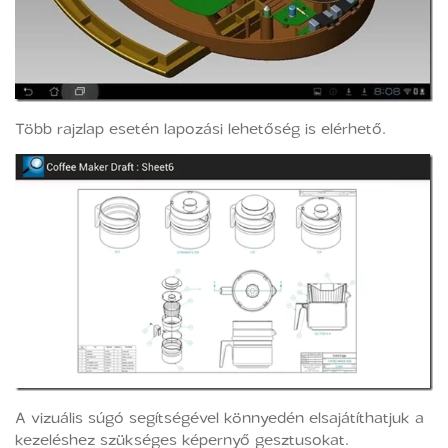
Több rajzlap esetén lapozási lehetőség is elérhető.
A vizuális súgó segítségével könnyedén elsajátíthatjuk a
kezeléshez szükséges képernyő gesztusokat.