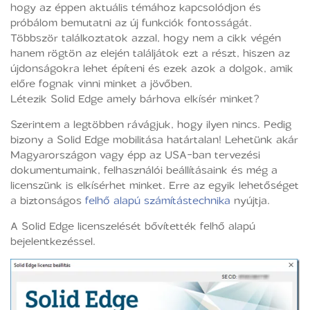
hogy az éppen aktuális témához kapcsolódjon és
próbálom bemutatni az új funkciók fontosságát.
Többször találkoztatok azzal, hogy nem a cikk végén
hanem rögtön az elején találjátok ezt a részt, hiszen az
újdonságokra lehet építeni és ezek azok a dolgok, amik
előre fognak vinni minket a jövőben.
Létezik Solid Edge amely bárhova elkísér minket?
Szerintem a legtöbben rávágjuk, hogy ilyen nincs. Pedig
bizony a Solid Edge mobilitása határtalan! Lehetünk akár
Magyarországon vagy épp az USA-ban tervezési
dokumentumaink, felhasználói beállításaink és még a
licenszünk is elkísérhet minket. Erre az egyik lehetőséget
a biztonságos
felhő alapú számítástechnika
nyújtja.
A Solid Edge licenszelését bővítették felhő alapú
bejelentkezéssel.