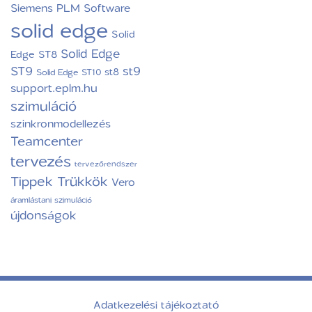
Siemens PLM Software
solid edge
Solid
Solid Edge
Edge ST8
ST9
st9
st8
Solid Edge ST10
support.eplm.hu
szimuláció
szinkronmodellezés
Teamcenter
tervezés
tervezőrendszer
Tippek Trükkök
Vero
áramlástani szimuláció
újdonságok
Adatkezelési tájékoztató