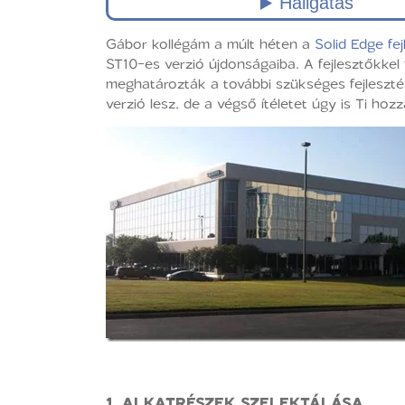
Gábor kollégám a múlt héten a
Solid Edge fej
ST10-es verzió újdonságaiba. A fejlesztőkkel 
meghatározták a további szükséges fejlesztés
verzió lesz, de a végső ítéletet úgy is Ti ho
1.
ALKATRÉSZEK SZELEKTÁLÁSA