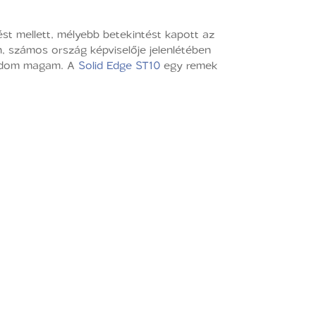
ést mellett, mélyebb betekintést kapott az
n, számos ország képviselője jelenlétében
 tudom magam. A
Solid Edge ST10
egy remek