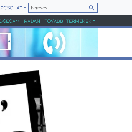
APCSOLAT
DGECAM
RADAN
TOVÁBBI TERMÉKEK