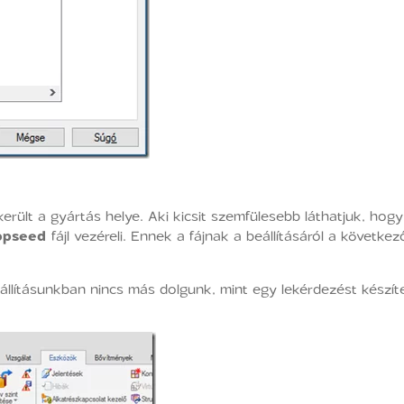
erült a gyártás helye. Aki kicsit szemfülesebb láthatjuk, hogy
opseed
fájl vezéreli. Ennek a fájnak a beállításáról a követke
állításunkban nincs más dolgunk, mint egy lekérdezést készít