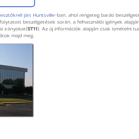
lesztőknél járt Huntsville
-ban, ahol rengeteg baráti beszélget
folytatott beszélgetések során, a felhasználói igények alapjá
i irányokat(
ST11
). Az új információk alapján csak ismételni
zzátok majd meg.