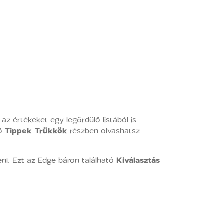
 az értékeket egy legördülő listából is
ző
Tippek Trükkök
részben olvashatsz
eni. Ezt az Edge báron található
Kiválasztás