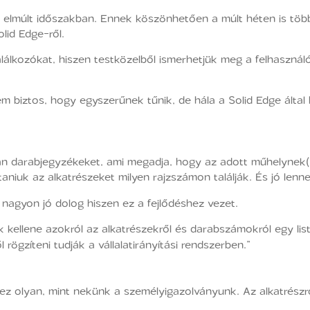
lmúlt időszakban. Ennek köszönhetően a múlt héten is több
lid Edge-ről.
álkozókat, hiszen testközelből ismerhetjük meg a felhasználó
em biztos, hogy egyszerűnek tűnik, de hála a Solid Edge által
an darabjegyzékeket, ami megadja, hogy az adott műhelynek( l
taniuk az alkatrészeket milyen rajzszámon találják. És jó len
nagyon jó dolog hiszen ez a fejlődéshez vezet.
 kellene azokról az alkatrészekről és darabszámokról egy list
rögzíteni tudják a vállalatirányítási rendszerben.”
, ez olyan, mint nekünk a személyigazolványunk. Az alkatrészr