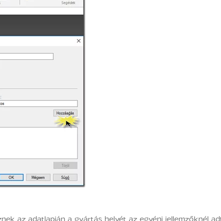
sznek az adatlapján a gyártás helyét az egyéni jellemzőknél 