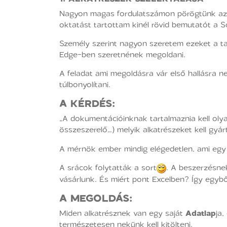
Nagyon magas fordulatszámon pörögtünk az e
oktatást tartottam kinél rövid bemutatót a So
Személy szerint nagyon szeretem ezeket a tal
Edge-ben szeretnének megoldani.
A feladat ami megoldásra vár első hallásra n
túlbonyolítani.
A KÉRDÉS:
„A dokumentációinknak tartalmaznia kell oly
összeszerelő…) melyik alkatrészeket kell gyár
A mérnök ember mindig elégedetlen, ami egy 
A srácok folytatták a sort
. A beszerzésnek
vásárlunk. És miért pont Excelben? Így egyből 
A MEGOLDÁS:
Miden alkatrésznek van egy saját
Adatlap
ja
természetesen nekünk kell kitölteni.