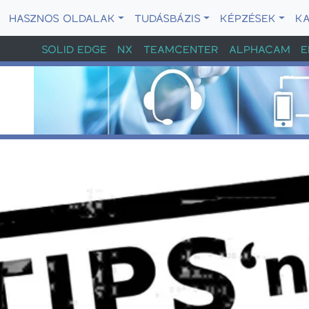
HASZNOS OLDALAK
TUDÁSBÁZIS
KÉPZÉSEK
K
SOLID EDGE
NX
TEAMCENTER
ALPHACAM
E