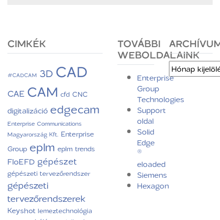
CIMKÉK
TOVÁBBI
ARCHÍVU
WEBOLDALAINK
CAD
Archívum
3D
#CADCAM
Enterprise
CAM
Group
CAE
CNC
cfd
Technologies
edgecam
Support
digitalizáció
oldal
Enterprise Communications
Solid
Enterprise
Magyarország Kft.
Edge
eplm
Group
eplm trends
®
gépészet
FloEFD
eloaded
gépészeti tervezőrendszer
Siemens
gépészeti
Hexagon
tervezőrendszerek
Keyshot
lemeztechnológia