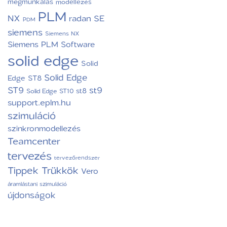
megmunkálás
modellezés
PLM
NX
radan
SE
PDM
siemens
Siemens NX
Siemens PLM Software
solid edge
Solid
Solid Edge
Edge ST8
ST9
st9
st8
Solid Edge ST10
support.eplm.hu
szimuláció
szinkronmodellezés
Teamcenter
tervezés
tervezőrendszer
Tippek Trükkök
Vero
áramlástani szimuláció
újdonságok