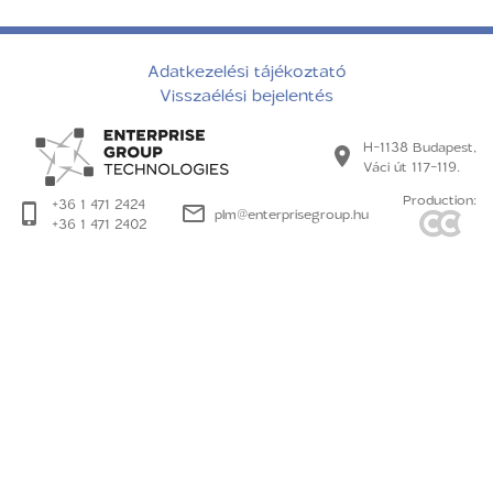
Adatkezelési tájékoztató
Visszaélési bejelentés
H-1138 Budapest,
Váci út 117-119.
Production:
+36 1 471 2424
plm@enterprisegroup.hu
+36 1 471 2402