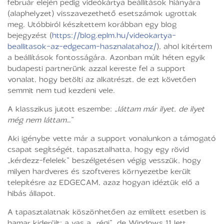
február elején pedig videókártya beállítások hiányára
(alaphelyzet) visszavezethető esetszámok ugrottak
meg. Utóbbiról készítettem korábban egy blog
bejegyzést (
https://blog.eplm.hu/videokartya-
beallitasok-az-edgecam-hasznalatahoz/
), ahol kitértem
a beállítások fontosságára. Azonban múlt héten egyik
budapesti partnerünk azzal kereste fel a support
vonalat, hogy betölti az alkatrészt, de ezt követően
semmit nem tud kezdeni vele.
A klasszikus jutott eszembe: „
láttam már ilyet, de ilyet
még nem láttam
…”
Aki igénybe vette már a support vonalunkon a támogató
csapat segítségét, tapasztalhatta, hogy egy rövid
„kérdezz-felelek” beszélgetésen végig vesszük, hogy
milyen hardveres és szoftveres környezetbe került
telepítésre az EDGECAM, azaz hogyan idéztük elő a
hibás állapot.
A tapasztalatnak köszönhetően az említett esetben is
hamar kiderült: a vas a „régi”, de Windows 11 lett