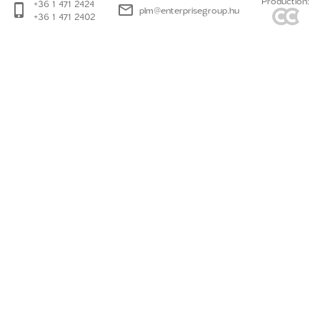
Production:
+36 1 471 2424
plm@enterprisegroup.hu
+36 1 471 2402