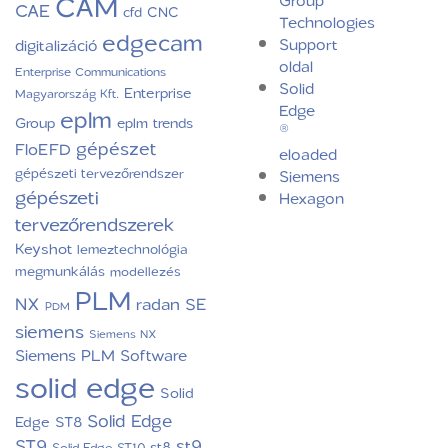
CAM
CAE
CNC
cfd
Technologies
edgecam
Support
digitalizáció
oldal
Enterprise Communications
Solid
Enterprise
Magyarország Kft.
Edge
eplm
Group
eplm trends
®
gépészet
FloEFD
eloaded
gépészeti tervezőrendszer
Siemens
gépészeti
Hexagon
tervezőrendszerek
Keyshot
lemeztechnológia
megmunkálás
modellezés
PLM
NX
radan
SE
PDM
siemens
Siemens NX
Siemens PLM Software
solid edge
Solid
Solid Edge
Edge ST8
ST9
st9
st8
Solid Edge ST10