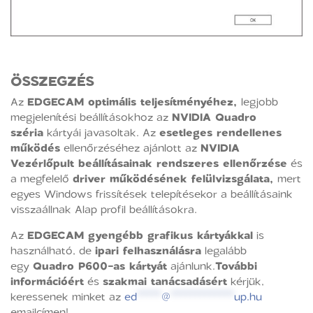
ÖSSZEGZÉS
Az
EDGECAM optimális teljesítményéhez,
legjobb
megjelenítési beállításokhoz az
NVIDIA Quadro
széria
kártyái javasoltak. Az
esetleges rendellenes
működés
ellenőrzéséhez ajánlott az
NVIDIA
Vezérlőpult beállításainak rendszeres ellenőrzése
és
a megfelelő
driver működésének felülvizsgálata,
mert
egyes Windows frissítések telepítésekor a beállításaink
visszaállnak Alap profil beállításokra.
Az
EDGECAM gyengébb grafikus kártyákkal
is
használható, de
ipari felhasználásra
legalább
egy
Quadro P600-as kártyát
ajánlunk.
További
információért
és
szakmai tanácsadásért
kérjük,
keressenek minket az
ed
*****
@
*************
up.hu
emailcímen!