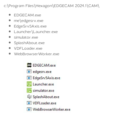
c:\Program Files\Hexagon\EDGECAM 2024.1\CAM\
EDGECAM.exe
me\edgesrv.exe
EdgeSrv5Axis.exe
Launcher\Launcher.exe
simulator.exe
SplashAbout.exe
VDFLoader.exe
WebBrowserWorker.exe