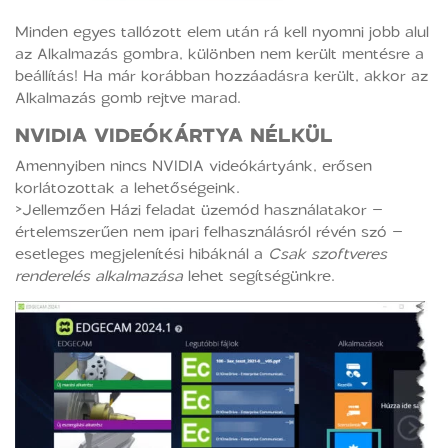
Minden egyes tallózott elem után rá kell nyomni jobb alul
az Alkalmazás gombra, különben nem került mentésre a
beállítás! Ha már korábban hozzáadásra került, akkor az
Alkalmazás gomb rejtve marad.
NVIDIA VIDEÓKÁRTYA NÉLKÜL
Amennyiben nincs NVIDIA videókártyánk, erősen
korlátozottak a lehetőségeink.
>Jellemzően Házi feladat üzemód használatakor –
értelemszerűen nem ipari felhasználásról révén szó –
esetleges megjelenítési hibáknál a
Csak szoftveres
renderelés alkalmazása
lehet segítségünkre.