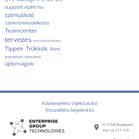
support.eplm.hu
szimuláció
szinkronmodellezés
Teamcenter
tervezés
tervezőrendszer
Tippek Trükkök
Vero
áramlástani szimuláció
újdonságok
Adatkezelési tájékoztató
Visszaélési bejelentés
H-1138 Budapest,
Váci út 117-119.