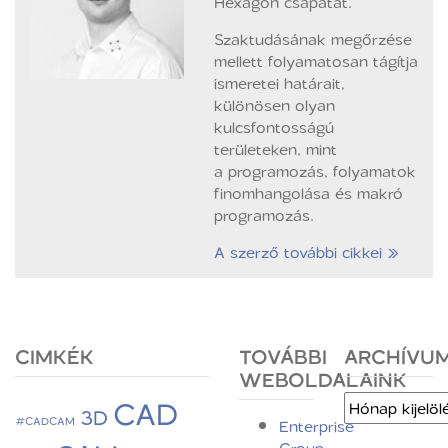
Hexagon csapatát.
Szaktudásának megőrzése
mellett folyamatosan tágítja
ismeretei határait,
különösen olyan
kulcsfontosságú
területeken, mint
a programozás, folyamatok
finomhangolása és makró
programozás.
A szerző további cikkei »
CIMKÉK
TOVÁBBI
ARCHÍVU
WEBOLDALAINK
CAD
Archívum
3D
#CADCAM
Enterprise
Group