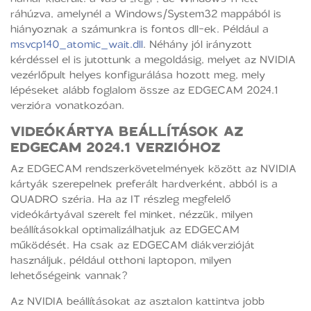
ráhúzva, amelynél a Windows/System32 mappából is
hiányoznak a számunkra is fontos dll-ek. Például a
msvcp140_atomic_wait.dll
. Néhány jól irányzott
kérdéssel el is jutottunk a megoldásig, melyet az NVIDIA
vezérlőpult helyes konfigurálása hozott meg, mely
lépéseket alább foglalom össze az EDGECAM 2024.1
verzióra vonatkozóan.
VIDEÓKÁRTYA BEÁLLÍTÁSOK AZ
EDGECAM 2024.1 VERZIÓHOZ
Az EDGECAM rendszerkövetelmények között az NVIDIA
kártyák szerepelnek preferált hardverként, abból is a
QUADRO széria. Ha az IT részleg megfelelő
videókártyával szerelt fel minket, nézzük, milyen
beállításokkal optimalizálhatjuk az EDGECAM
működését. Ha csak az EDGECAM diákverzióját
használjuk, például otthoni laptopon, milyen
lehetőségeink vannak?
Az NVIDIA beállításokat az asztalon kattintva jobb