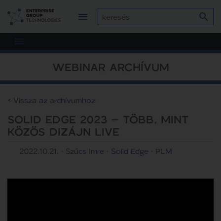
WEBINAR ARCHÍVUM
< Vissza az archívumhoz
SOLID EDGE 2023 – TÖBB, MINT
KÖZÖS DIZÁJN LIVE
2022.10.21.
·
Szűcs Imre
·
Solid Edge
·
PLM