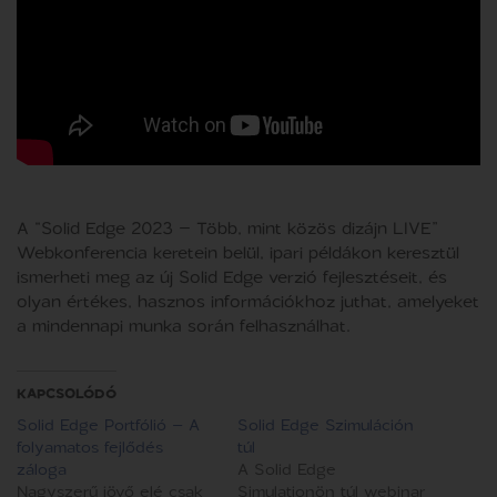
A “Solid Edge 2023 – Több, mint közös dizájn LIVE”
Webkonferencia keretein belül, ipari példákon keresztül
ismerheti meg az új Solid Edge verzió fejlesztéseit, és
olyan értékes, hasznos információkhoz juthat, amelyeket
a mindennapi munka során felhasználhat.
KAPCSOLÓDÓ
Solid Edge Portfólió – A
Solid Edge Szimuláción
folyamatos fejlődés
túl
záloga
A Solid Edge
Nagyszerű jövő elé csak
Simulationön túl webinar