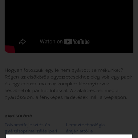
Hogyan fotózzuk egy le nem gyártott termékünket?
Régen az elsőkörös egyeztetésekhez elég volt egy papír
és egy ceruza, ma már komplett látványtervek
készíthetők pár kattintással. Az alaktrészek még a
gyártósoron, a fényképes hirdetések már a weplapon.
KAPCSOLÓDÓ
Folyamatfejlesztés és
Lemeztechnológia
gyártásoptimalizálás ipari
árajánlattól a
környezetben
megmunkálásig