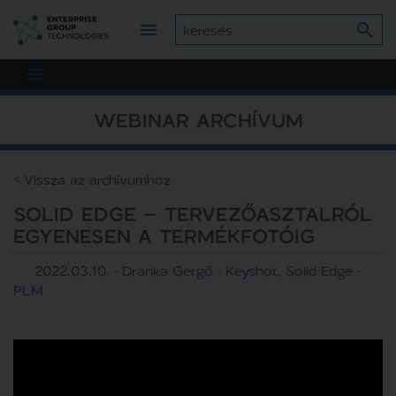
WEBINAR ARCHÍVUM
< Vissza az archívumhoz
SOLID EDGE – TERVEZŐASZTALRÓL
EGYENESEN A TERMÉKFOTÓIG
2022.03.10.
·
Dranka Gergő
·
Keyshot
,
Solid Edge
·
PLM