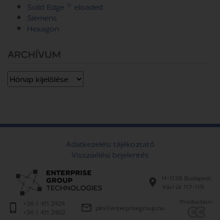
Solid Edge ® eloaded
Siemens
Hexagon
ARCHÍVUM
Archívum
Adatkezelési tájékoztató
Visszaélési bejelentés
H-1138 Budapest,
Váci út 117-119.
Production:
+36 1 471 2424
plm@enterprisegroup.hu
+36 1 471 2402