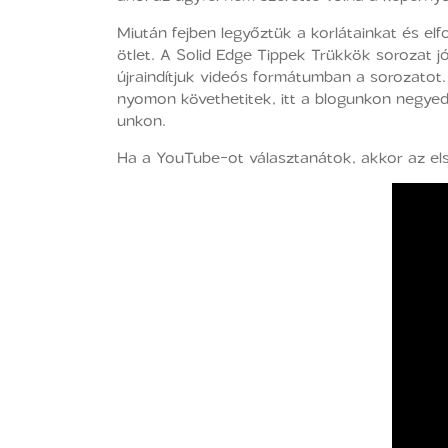
Miután fejben legyőztük a korlátainkat és el
ötlet. A Solid Edge Tippek Trükkök sorozat jó
újraindítjuk videós formátumban a sorozatot. 
nyomon követhetitek, itt a blogunkon negye
unkon.
Ha a YouTube-ot választanátok, akkor az első 