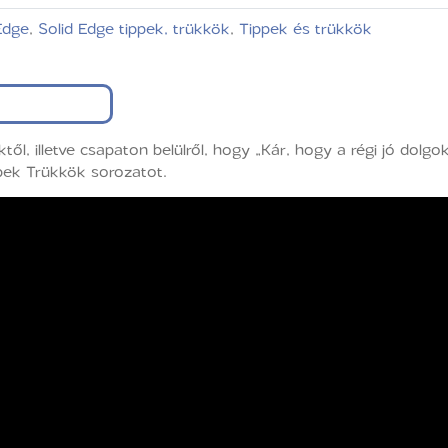
Edge
,
Solid Edge tippek, trükkök
,
Tippek és trükkök
ől, illetve csapaton belülről, hogy „Kár, hogy a régi jó dolg
pek Trükkök sorozatot.