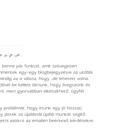
lt benne pár funkció, amit szövegesen
 kommentek egy-egy blogbejegyzésre az utóbbi
mindig az a válasz, hogy „de lehetett volna,
idővel be kellett látnunk, hogy öregszünk és
tni, mert gyorsabban elkészíthető, ügyfél
y problémát, hogy írtunk egy jó hosszú
y jöttek az újabbnál újabb munkát segítő
getni azokra az emailen beérkező kérdésekre,