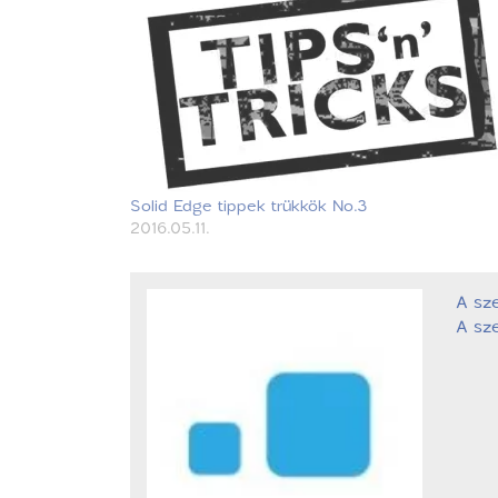
Solid Edge tippek trükkök No.3
2016.05.11.
A sz
A sze