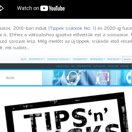
atot, 2016-ban indult (
Tippek trükkök No. 1
) és 2020-ig futot
sai is. Ehhez a változáshoz igazítva elővettük ezt a sorozatot
utó sorozat lesz. Még mielőtt az új tippek, trükkök első rész
t, mit tudott…