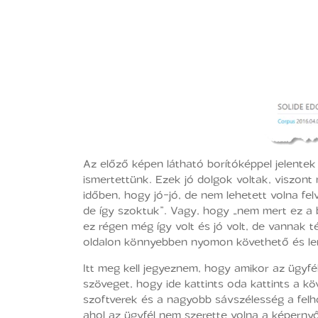
Az előző képen látható borítóképpel jelentek
ismertettünk. Ezek jó dolgok voltak, viszont
időben, hogy jó-jó, de nem lehetett volna fel
de így szoktuk”. Vagy, hogy „nem mert ez a bl
ez régen még így volt és jó volt, de vannak té
oldalon könnyebben nyomon követhető és le
Itt meg kell jegyeznem, hogy amikor az ügyf
szöveget, hogy ide kattints oda kattints a k
szoftverek és a nagyobb sávszélesség a felh
ahol az ügyfél nem szerette volna a képern