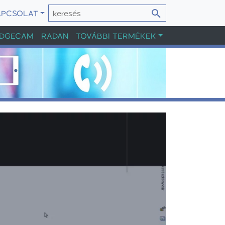
APCSOLAT
DGECAM
RADAN
TOVÁBBI TERMÉKEK