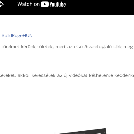
– SolidEdgeHUN
 türelmet kérünk tőletek, mert az első összefoglaló cikk még 
éseteket, akkor keressétek az új videókat kéthetente kedde