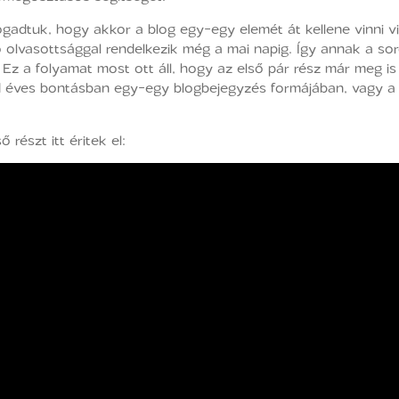
fogadtuk, hogy akkor a blog egy-egy elemét át kellene vinni
 olvasottsággal rendelkezik még a mai napig. Így annak a soro
Ez a folyamat most ott áll, hogy az első pár rész már meg is 
d éves bontásban egy-egy blogbejegyzés formájában, vagy 
részt itt éritek el: