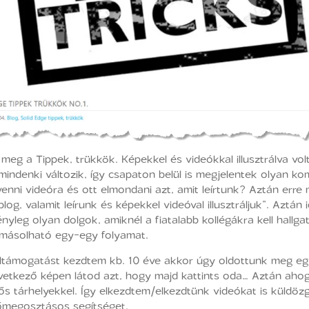
 meg a Tippek, trükkök. Képekkel és videókkal illusztrálva vo
 mindenki változik, így csapaton belül is megjelentek olyan
venni videóra és ott elmondani azt, amit leírtunk? Aztán erre 
og, valamit leírunk és képekkel videóval illusztráljuk”. Aztán 
nyleg olyan dolgok, amiknél a fiatalabb kollégákra kell hallga
másolható egy-egy folyamat.
éltámogatást kezdtem kb. 10 éve akkor úgy oldottunk meg eg
övetkező képen látod azt, hogy majd kattints oda… Aztán ahog
ős tárhelyekkel. Így elkezdtem/elkezdtünk videókat is küldöz
yőmegosztásos segítséget.