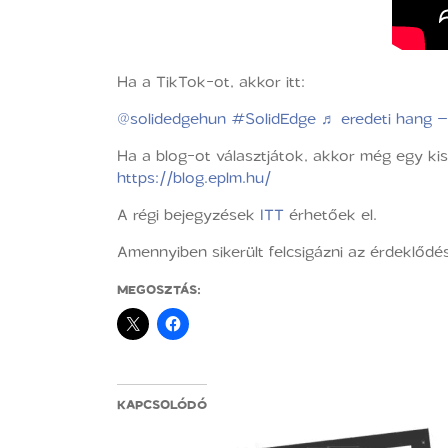
Ha a TikTok-ot, akkor itt:
@solidedgehun
#SolidEdge
♬ eredeti hang 
Ha a blog-ot választjátok, akkor még egy kis
https://blog.eplm.hu/
A régi bejegyzések
ITT
érhetőek el.
Amennyiben sikerült felcsigázni az érdeklőd
MEGOSZTÁS:
KAPCSOLÓDÓ