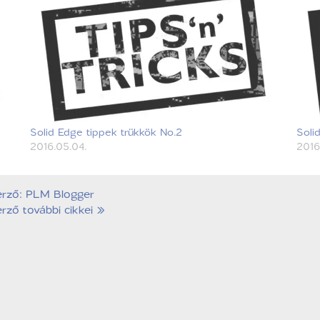
Solid Edge tippek trükkök No.2
Soli
2016.05.04.
2016
erző: PLM Blogger
rző további cikkei »