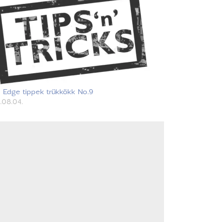
d Edge tippek trükkökk No.9
.08.04.