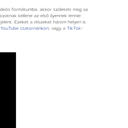
 videós formátumba, akkor született meg az
zatnak kellene az első ilyennek lennie:
jelent. Ezeket a részeket három helyen is
a
YouTube csatornánkon
, vagy a
TikTok
-