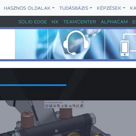
HASZNOS OLDALAK
TUDÁSBÁZIS
KÉPZÉSEK
K
SOLID EDGE
NX
TEAMCENTER
ALPHACAM
E