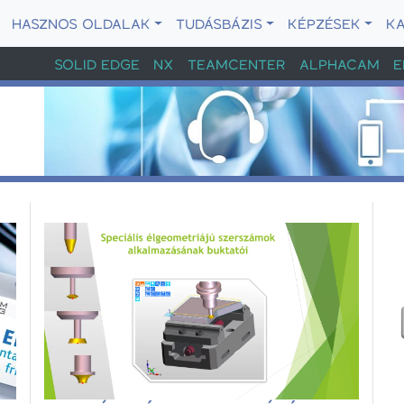
HASZNOS OLDALAK
TUDÁSBÁZIS
KÉPZÉSEK
K
SOLID EDGE
NX
TEAMCENTER
ALPHACAM
E