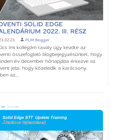
DVENTI SOLID EDGE
ALENDÁRIUM 2022. III. RÉSZ
3.02.23.
PLM Blogger
űcs Imi kollégám tavaly úgy kezdte az
venti összefoglaló blogbejegyzésünket, hogy
inden év december hónapjába érkezve az
vent jelzi, hogy közeledik a karácsony.
ben az...