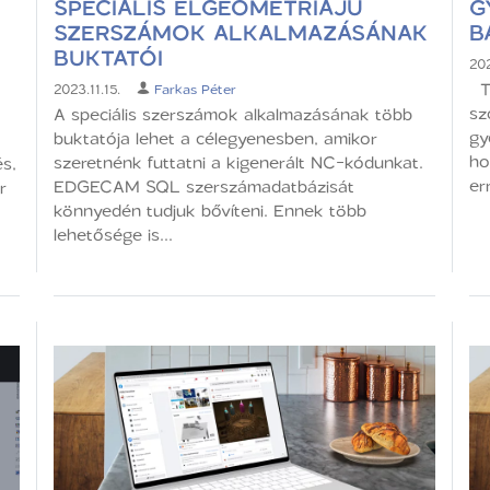
SPECIÁLIS ÉLGEOMETRIÁJÚ
G
SZERSZÁMOK ALKALMAZÁSÁNAK
B
BUKTATÓI
202
Tö
2023.11.15.
Farkas Péter
sz
A speciális szerszámok alkalmazásának több
gy
buktatója lehet a célegyenesben, amikor
ho
szeretnénk futtatni a kigenerált NC-kódunkat.
s,
er
EDGECAM SQL szerszámadatbázisát
r
könnyedén tudjuk bővíteni. Ennek több
lehetősége is...