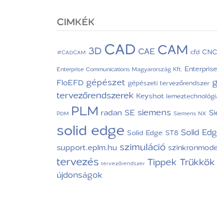
CIMKÉK
CAD
CAM
3D
CAE
CN
cfd
#CADCAM
Enterpris
Enterprise Communications Magyarország Kft.
g
gépészet
FloEFD
gépészeti tervezőrendszer
tervezőrendszerek
Keyshot
lemeztechnológi
PLM
siemens
radan
SE
S
PDM
Siemens NX
solid edge
Solid Ed
Solid Edge ST8
szimuláció
support.eplm.hu
szinkronmode
tervezés
Tippek Trükkök
tervezőrendszer
újdonságok