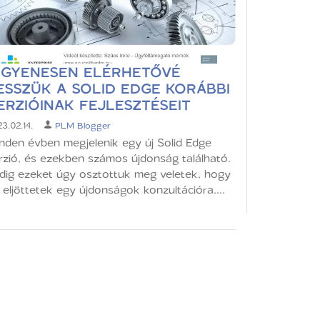
NGYENESEN ELÉRHETŐVÉ
ESSZÜK A SOLID EDGE KORÁBBI
ERZIÓINAK FEJLESZTÉSEIT
3.02.14.
PLM Blogger
nden évben megjelenik egy új Solid Edge
rzió, és ezekben számos újdonság található.
dig ezeket úgy osztottuk meg veletek, hogy
 eljöttetek egy újdonságok konzultációra....