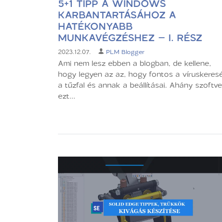
5+1 TIPP A WINDOWS
KARBANTARTÁSÁHOZ A
HATÉKONYABB
MUNKAVÉGZÉSHEZ – I. RÉSZ
2023.12.07.
PLM Blogger
Ami nem lesz ebben a blogban, de kellene,
hogy legyen az az, hogy fontos a víruskeresé
a tűzfal és annak a beállításai. Ahány szoftve
ezt...