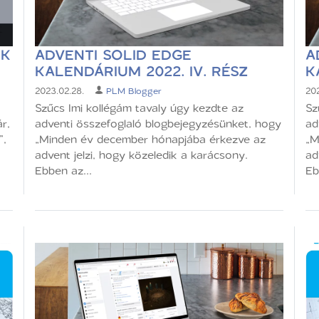
EK
ADVENTI SOLID EDGE
A
KALENDÁRIUM 2022. IV. RÉSZ
K
2023.02.28.
PLM Blogger
202
Szűcs Imi kollégám tavaly úgy kezdte az
Sz
ár,
adventi összefoglaló blogbejegyzésünket, hogy
ad
”,
„Minden év december hónapjába érkezve az
„M
advent jelzi, hogy közeledik a karácsony.
ad
Ebben az...
Eb