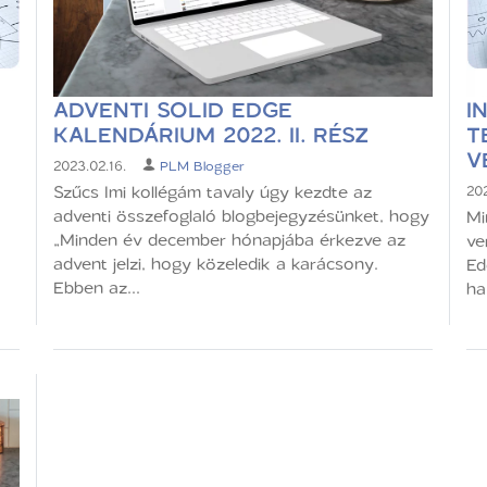
ADVENTI SOLID EDGE
I
KALENDÁRIUM 2022. II. RÉSZ
T
V
2023.02.16.
PLM Blogger
Szűcs Imi kollégám tavaly úgy kezdte az
202
adventi összefoglaló blogbejegyzésünket, hogy
Mi
„Minden év december hónapjába érkezve az
ve
advent jelzi, hogy közeledik a karácsony.
Ed
Ebben az...
ha