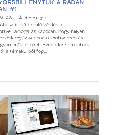
YORSBILLENYTŰK A RADAN-
AN #1
3.10.25.
PLM Blogger
bbször előforduló kérdés a
oftvertámogatás kapcsán, hogy milyen
orsbillentyűk vannak a szoftverben és
gyan érjük el őket. Ezen cikk sorozatunk
ről a témakörből fog...