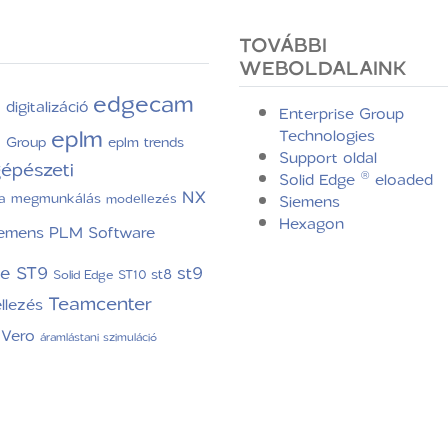
TOVÁBBI
WEBOLDALAINK
edgecam
digitalizáció
C
Enterprise Group
eplm
Technologies
e Group
eplm trends
Support oldal
épészeti
Solid Edge ® eloaded
NX
a
megmunkálás
modellezés
Siemens
Hexagon
iemens PLM Software
ge ST9
st9
st8
Solid Edge ST10
Teamcenter
llezés
Vero
áramlástani szimuláció