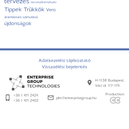
tervezés
tervezőrendszer
Tippek Trükkök
Vero
áramlástani szimuláció
újdonságok
Adatkezelési tájékoztató
Visszaélési bejelentés
H-1138 Budapest,
Váci út 117-119.
Production:
+36 1 471 2424
plm@enterprisegroup.hu
+36 1 471 2402