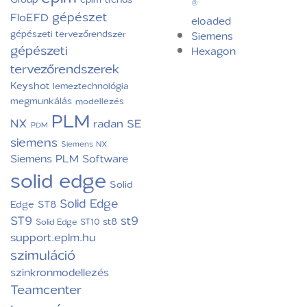
®
gépészet
FloEFD
eloaded
gépészeti tervezőrendszer
Siemens
gépészeti
Hexagon
tervezőrendszerek
Keyshot
lemeztechnológia
megmunkálás
modellezés
PLM
NX
radan
SE
PDM
siemens
Siemens NX
Siemens PLM Software
solid edge
Solid
Solid Edge
Edge ST8
ST9
st9
st8
Solid Edge ST10
support.eplm.hu
szimuláció
szinkronmodellezés
Teamcenter