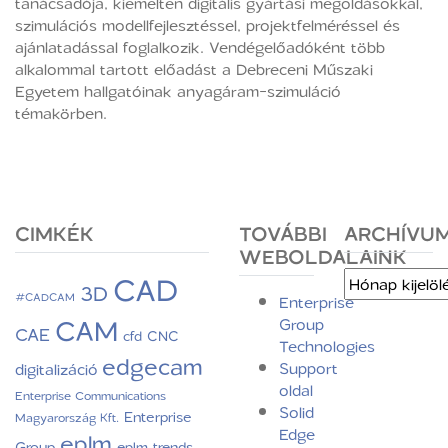
tanácsadója, kiemelten digitális gyártási megoldásokkal,
szimulációs modellfejlesztéssel, projektfelméréssel és
ajánlatadással foglalkozik. Vendégelőadóként több
alkalommal tartott előadást a Debreceni Műszaki
Egyetem hallgatóinak anyagáram-szimuláció
témakörben.
CIMKÉK
TOVÁBBI
ARCHÍVU
WEBOLDALAINK
CAD
Archívum
3D
#CADCAM
Enterprise
CAM
Group
CAE
CNC
cfd
Technologies
edgecam
Support
digitalizáció
oldal
Enterprise Communications
Solid
Enterprise
Magyarország Kft.
Edge
eplm
Group
eplm trends