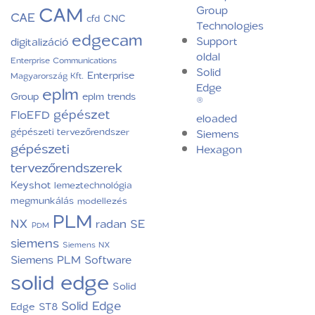
CAM
Group
CAE
CNC
cfd
Technologies
edgecam
Support
digitalizáció
oldal
Enterprise Communications
Solid
Enterprise
Magyarország Kft.
Edge
eplm
Group
eplm trends
®
gépészet
FloEFD
eloaded
gépészeti tervezőrendszer
Siemens
gépészeti
Hexagon
tervezőrendszerek
Keyshot
lemeztechnológia
megmunkálás
modellezés
PLM
NX
radan
SE
PDM
siemens
Siemens NX
Siemens PLM Software
solid edge
Solid
Solid Edge
Edge ST8