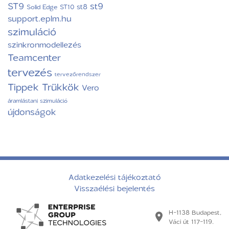
ST9
st9
st8
Solid Edge ST10
support.eplm.hu
szimuláció
szinkronmodellezés
Teamcenter
tervezés
tervezőrendszer
Tippek Trükkök
Vero
áramlástani szimuláció
újdonságok
Adatkezelési tájékoztató
Visszaélési bejelentés
H-1138 Budapest,
Váci út 117-119.