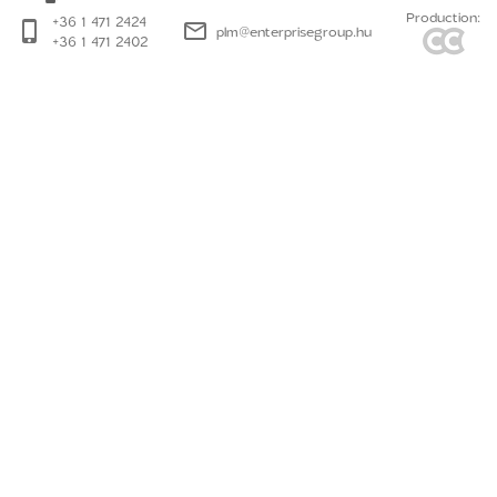
Production:
+36 1 471 2424
plm@enterprisegroup.hu
+36 1 471 2402