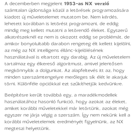
A decemberben megjelent
1953-as NX verzió
számtalan újdonsága közül a letörések programozására
kiadott új műveletelemet mutatom be. Nem kérdés,
lehetett korábban is letörést programozni, de eddig
mindig meg kellett mutatni a letörendő éleket. Egyszerű
alkatrészeknél ez nem is okozott eddig se problémát, de
amikor bonyolultabb darabon rengeteg élt kellett kijelölni,
az még az NX intelligens éllánc-kijelölésének
használatával is eltartott egy darabig. Az új műveletelem
tartalmaz egy élkereső algoritmust, amivel jelentősen
megkönnyítik a dolgunkat. Az alapfeltevés itt az, hogy
minden szerszámtengelyre merőleges sík élét le akarjuk
törni. Különféle opciókkal ezt szűkíthetjük kedvünkre.
Beépítésre került továbbá egy, a maradékmodellek
használatához hasonló funkció, hogy azokat az éleket,
amiket korábbi műveletekkel már letörtünk, azokat még
egyszer ne járja végig a szerszám. Így nem nekünk kell a
korábbi műveletelemek eredményét figyelnünk, az NX
megteszi helyettünk.