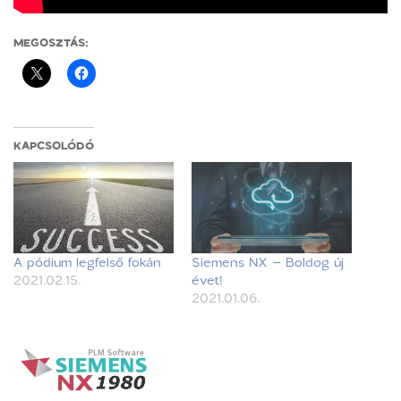
MEGOSZTÁS:
KAPCSOLÓDÓ
A pódium legfelső fokán
Siemens NX – Boldog új
2021.02.15.
évet!
2021.01.06.