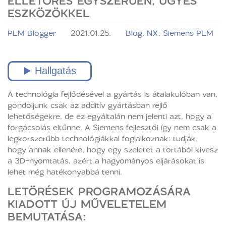
ÉLLETÖRÉS EGYSZERŰEN, ÜGYES
ESZKÖZÖKKEL
PLM Blogger
2021.01.25.
Blog
,
NX
,
Siemens PLM
A technológia fejlődésével a gyártás is átalakulóban van,
gondoljunk csak az additív gyártásban rejlő
lehetőségekre, de ez egyáltalán nem jelenti azt, hogy a
forgácsolás eltűnne. A Siemens fejlesztői így nem csak a
legkorszerűbb technológiákkal foglalkoznak: tudják,
hogy annak ellenére, hogy egy szeletet a tortából kivesz
a 3D-nyomtatás, azért a hagyományos eljárásokat is
lehet még hatékonyabbá tenni.
LETÖRÉSEK PROGRAMOZÁSÁRA
KIADOTT ÚJ MŰVELETELEM
BEMUTATÁSA: