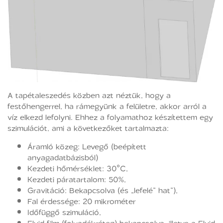
A tapétaleszedés közben azt néztük, hogy a
festőhengerrel, ha rámegyünk a felületre, akkor arról a
víz elkezd lefolyni. Ehhez a folyamathoz készítettem egy
szimulációt, ami a következőket tartalmazta:
Áramló közeg: Levegő (beépített
anyagadatbázisból)
Kezdeti hőmérséklet: 30°C,
Kezdeti páratartalom: 50%,
Gravitáció: Bekapcsolva (és „lefelé” hat”),
Fal érdessége: 20 mikrométer
Időfüggő szimuláció,