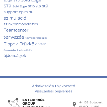
Edge ST8
ST9
st9
st8
Solid Edge ST10
support.eplm.hu
szimuláció
szinkronmodellezés
Teamcenter
tervezés
tervezőrendszer
Tippek Trükkök
Vero
áramlástani szimuláció
újdonságok
Adatkezelési tájékoztató
Visszaélési bejelentés
H-1138 Budapest,
Váci út 117-119.