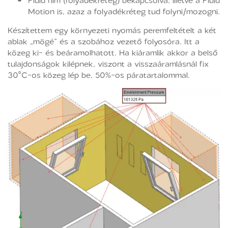
Fluid film (folyadékréteg) bekapcsolva, illetve a Fluid
Motion is, azaz a folyadékréteg tud folyni/mozogni.
Készítettem egy környezeti nyomás peremfeltételt a két
ablak „mögé” és a szobához vezető folyosóra. Itt a
közeg ki- és beáramolhatott. Ha kiáramlik akkor a belső
tulajdonságok kilépnek, viszont a visszaáramlásnál fix
30°C-os közeg lép be, 50%-os páratartalommal.