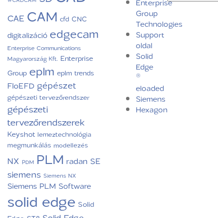
Enterprise
CAM
Group
CAE
CNC
cfd
Technologies
edgecam
Support
digitalizáció
oldal
Enterprise Communications
Solid
Enterprise
Magyarország Kft.
Edge
eplm
Group
eplm trends
®
gépészet
FloEFD
eloaded
gépészeti tervezőrendszer
Siemens
gépészeti
Hexagon
tervezőrendszerek
Keyshot
lemeztechnológia
megmunkálás
modellezés
PLM
NX
radan
SE
PDM
siemens
Siemens NX
Siemens PLM Software
solid edge
Solid
Solid Edge