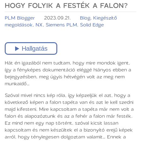
HOGY FOLYIK A FESTÉK A FALON?
PLM Blogger
2023.09.21.
Blog
,
Kiegészítő
megoldások
,
NX
,
Siemens PLM
,
Solid Edge
Hát én igazából nem tudtam, hogy mire mondok igent,
így a fényképes dokumentáció eléggé hiányos ebben a
bejegyzésben, meg úgyis hétvégén volt az meg nem
munkaidő…
Szóval mivel nincs kép róla, így képzeljük el azt, hogy a
következő képen a falon tapéta van és azt le kell szedni
majd kifesteni. Mire kapcsoltam a tapéta már nem volt a
falon és alapozóztunk és az a fehér a falon már festék.
Ez mind nem egy nap történt, szóval kicsit lassan
kapcsoltam és nem készültek el a bizonyító erejű képek
arról, hogy ténylegesen dolgoztam valamit… Ennek a