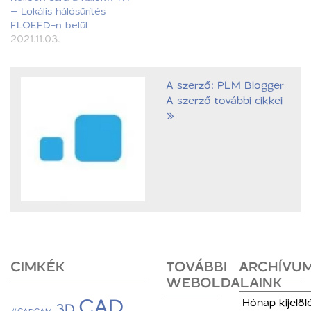
– Lokális hálósűrítés
FLOEFD-n belül
2021.11.03.
A szerző: PLM Blogger
A szerző további cikkei
»
CIMKÉK
TOVÁBBI
ARCHÍVU
WEBOLDALAINK
CAD
Archívum
3D
#CADCAM