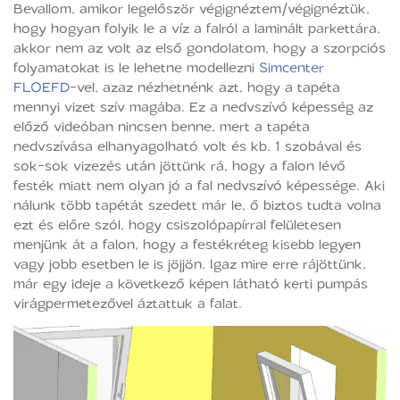
Bevallom, amikor legelőször végignéztem/végignéztük,
hogy hogyan folyik le a víz a falról a laminált parkettára,
akkor nem az volt az első gondolatom, hogy a szorpciós
folyamatokat is le lehetne modellezni
Simcenter
FLOEFD
-vel, azaz nézhetnénk azt, hogy a tapéta
mennyi vizet szív magába. Ez a nedvszívó képesség az
előző videóban nincsen benne, mert a tapéta
nedvszívása elhanyagolható volt és kb. 1 szobával és
sok-sok vizezés után jöttünk rá, hogy a falon lévő
festék miatt nem olyan jó a fal nedvszívó képessége. Aki
nálunk több tapétát szedett már le, ő biztos tudta volna
ezt és előre szól, hogy csiszolópapírral felületesen
menjünk át a falon, hogy a festékréteg kisebb legyen
vagy jobb esetben le is jöjjön. Igaz mire erre rájöttünk,
már egy ideje a következő képen látható kerti pumpás
virágpermetezővel áztattuk a falat.