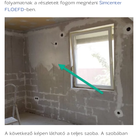
folyamatnak a részleteit fogom megnézni
Simcenter
FLOEFD
-ben.
A következő képen látható a teljes szoba. A szobában