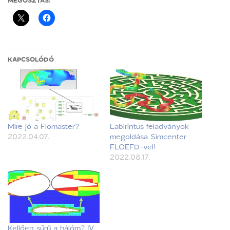
MEGOSZTÁS:
KAPCSOLÓDÓ
Mire jó a Flomaster?
Labirintus feladványok
2022.04.07.
megoldása Simcenter
FLOEFD-vel!
2022.08.17.
Kellően sűrű a hálóm? IV.