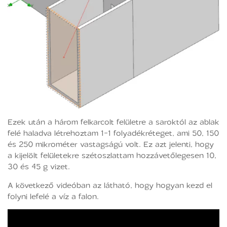
Ezek után a három felkarcolt felületre a saroktól az ablak
felé haladva létrehoztam 1-1 folyadékréteget, ami 50, 150
és 250 mikrométer vastagságú volt. Ez azt jelenti, hogy
a kijelölt felületekre szétoszlattam hozzávetőlegesen 10,
30 és 45 g vizet.
A következő videóban az látható, hogy hogyan kezd el
folyni lefelé a víz a falon.