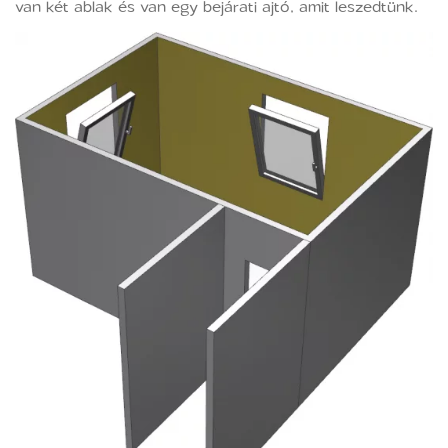
van két ablak és van egy bejárati ajtó, amit leszedtünk.