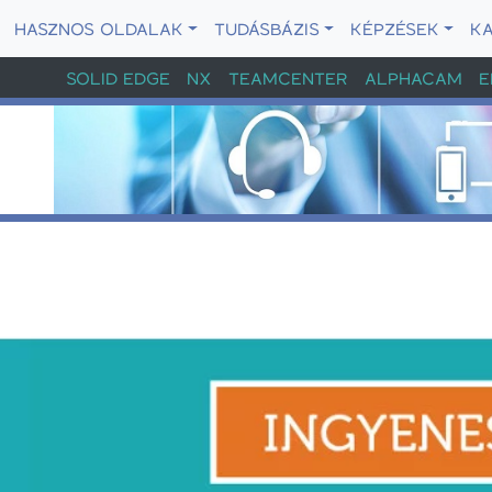
HASZNOS OLDALAK
TUDÁSBÁZIS
KÉPZÉSEK
K
SOLID EDGE
NX
TEAMCENTER
ALPHACAM
E