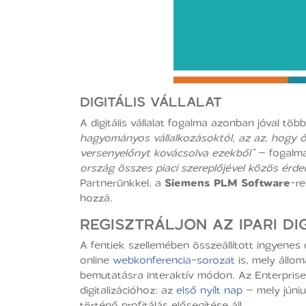
DIGITÁLIS VÁLLALAT
A digitális vállalat fogalma azonban jóval töb
hagyományos vállalkozásoktól, az az, hogy ők 
versenyelőnyt kovácsolva ezekből”
– fogalm
ország összes piaci szereplőjével közös érdek
Partnerünkkel, a
Siemens PLM Software
-re
hozzá.
REGISZTRÁLJON AZ IPARI DI
A fentiek szellemében összeállított ingyenes d
online
webkonferencia-sorozat
is, mely állo
bemutatásra interaktív módon. Az Enterprise
digitalizációhoz: az
első nyílt nap
– mely júniu
történő profitálás elősegítése áll.