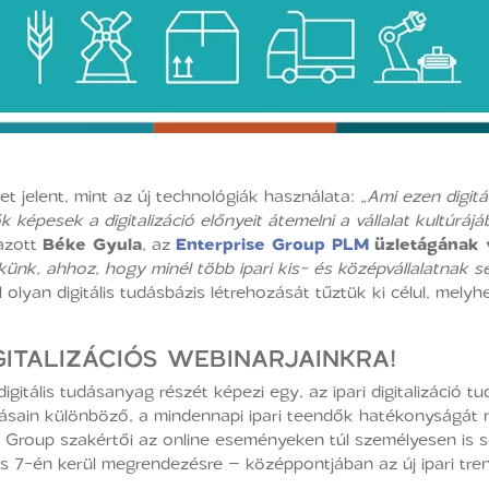
bet jelent, mint az új technológiák használata:
„Ami ezen digitá
képesek a digitalizáció előnyeit átemelni a vállalat kultúráj
azott
Béke Gyula
, az
Enterprise G
roup PLM
üzletágának 
ünk, ahhoz, hogy minél több ipari kis- és középvállalatnak se
l olyan digitális tudásbázis létrehozását tűztük ki célul, mel
GITALIZÁCIÓS WEBINARJAINKRA!
igitális tudásanyag részét képezi egy, az ipari digitalizáció t
másain különböző, a mindennapi ipari teendők hatékonyságát n
 Group szakértői az online eseményeken túl személyesen is se
s 7-én kerül megrendezésre – középpontjában az új ipari tre