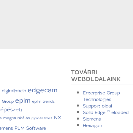
TOVÁBBI
WEBOLDALAINK
edgecam
digitalizáció
C
Enterprise Group
eplm
Technologies
e Group
eplm trends
Support oldal
épészeti
Solid Edge ® eloaded
NX
a
megmunkálás
modellezés
Siemens
Hexagon
iemens PLM Software