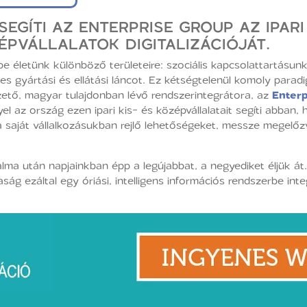
EGÍTI AZ ENTERPRISE GROUP AZ IPAR
ÉPVÁLLALATOK DIGITALIZÁCIÓJÁT.
 be életünk különböző területeire: szociális kapcsolattartásun
jes gyártási és ellátási láncot. Ez kétségtelenül komoly paradi
zető, magyar tulajdonban lévő rendszerintegrátora, az
Enter
yel az ország ezen ipari kis- és középvállalatait segíti abban
 saját vállalkozásukban rejlő lehetőségeket, messze megelőz
adalma után napjainkban épp a legújabbat, a negyediket éljük 
g ezáltal egy óriási, intelligens információs rendszerbe integ