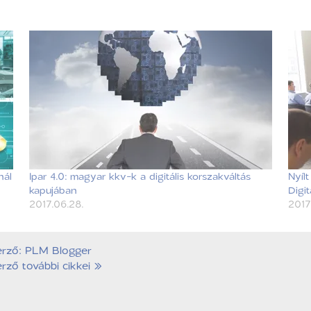
nál
Ipar 4.0: magyar kkv-k a digitális korszakváltás
Nyílt
kapujában
Digi
2017.06.28.
2017.
erző: PLM Blogger
rző további cikkei »