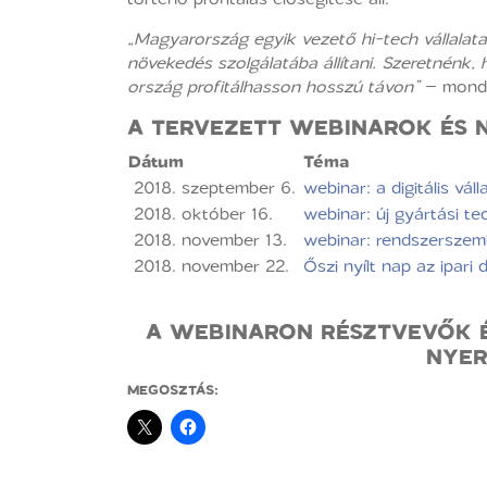
„Magyarország egyik vezető hi-tech vállalat
növekedés szolgálatába állítani. Szeretnénk,
ország profitálhasson hosszú távon”
– mondt
A TERVEZETT WEBINAROK ÉS N
Dátum
Téma
2018. szeptember 6.
webinar: a digitális váll
2018. október 16.
webinar: új gyártási te
2018. november 13.
webinar: rendszerszeml
2018. november 22.
Őszi nyílt nap az ipari d
A WEBINARON RÉSZTVEVŐK É
NYER
MEGOSZTÁS: