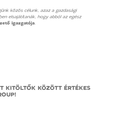
égünk közös célunk, azaz a gazdasági
bben elsajátítanák, hogy abból az egész
zető igazgatója
.
T KITÖLTŐK KÖZÖTT ÉRTÉKES
ROUP!