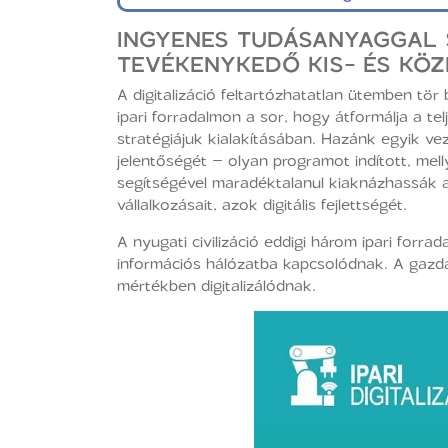
INGYENES TUDÁSANYAGGAL S
TEVÉKENYKEDŐ KIS- ÉS KÖZ
A digitalizáció feltartózhatatlan ütemben tör
ipari forradalmon a sor, hogy átformálja a tel
stratégiájuk kialakításában. Hazánk egyik ve
jelentőségét – olyan programot indított, mell
segítségével maradéktalanul kiaknázhassák a
vállalkozásait, azok digitális fejlettségét.
A nyugati civilizáció eddigi három ipari forr
információs hálózatba kapcsolódnak. A gazdasá
mértékben digitalizálódnak.