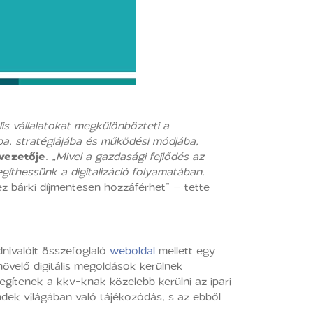
lis vállalatokat megkülönbözteti a
ába, stratégiájába és működési módjába,
vezetője
.
„Mivel a gazdasági fejlődés az
gíthessünk a digitalizáció folyamatában.
yhez bárki díjmentesen hozzáférhet” – tette
udnivalóit összefoglaló
weboldal
mellett egy
övelő digitális megoldások kerülnek
gítenek a kkv-knak közelebb kerülni az ipari
ndek világában való tájékozódás, s az ebből