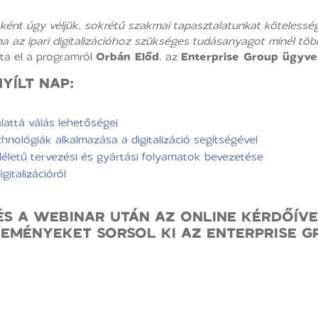
aként úgy véljük, sokrétű szakmai tapasztalatunkat köteless
 ha az ipari digitalizációhoz szükséges tudásanyagot minél tö
a el a programról
Orbán Előd
, az
Enterprise Group ügyve
YÍLT NAP:
alattá válás lehetőségei
chnológiák alkalmazása a digitalizáció segítségével
életű tervezési és gyártási folyamatok bevezetése
igitalizációról
S A WEBINAR UTÁN AZ ONLINE KÉRDŐÍVE
EMÉNYEKET SORSOL KI AZ ENTERPRISE G