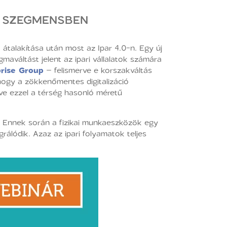
I SZEGMENSBEN
k átalakítása után most az Ipar 4.0-n. Egy új
gmaváltást jelent az ipari vállalatok számára
prise Group
– felismerve e korszakváltás
, hogy a zökkenőmentes digitalizáció
ve ezzel a térség hasonló méretű
át. Ennek során a fizikai munkaeszközök egy
rálódik. Azaz az ipari folyamatok teljes