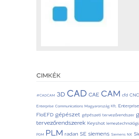
CIMKÉK
CAD
CAM
3D
CAE
CN
cfd
#CADCAM
Enterpris
Enterprise Communications Magyarország Kft.
g
gépészet
FloEFD
gépészeti tervezőrendszer
tervezőrendszerek
Keyshot
lemeztechnológi
PLM
siemens
radan
SE
S
PDM
Siemens NX