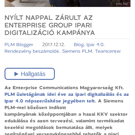
NYÍLT NAPPAL ZÁRULT AZ
ENTERPRISE GROUP IPARI
DIGITALIZÁCIÓ KAMPÁNYA
PLM Blogger
2017.12.12.
Blog
,
Ipar 4.0
,
Rendezvény beszámolók
,
Siemens PLM
,
Teamcenter
Az Enterprise Communications Magyarország Kft.
PLM üzletágának idei éve az ipari digitalizálás és az
Ipar 4.0 népszerűsítése jegyében telt
. A Siemens
PLM-mel közösen indított
kampányának középpontjában a hazai KKV szektor
edukálása és azon tervezési, valamint termékadat
kezelési megoldások bemutatása állt, melyek
segítségével versenyképesebbé tehetők a piaci