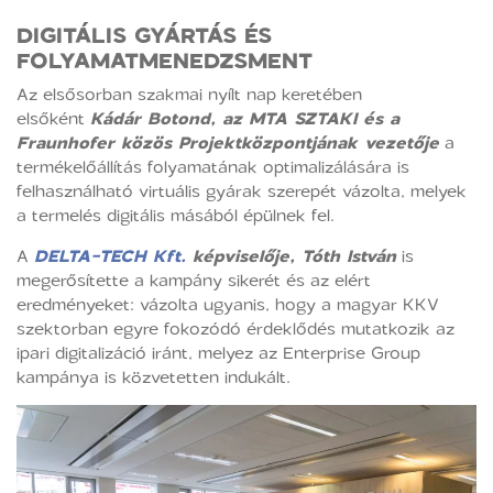
DIGITÁLIS GYÁRTÁS ÉS
FOLYAMATMENEDZSMENT
Az elsősorban szakmai nyílt nap keretében
elsőként
Kádár Botond, az MTA SZTAKI és a
Fraunhofer közös Projektközpontjának vezetője
a
termékelőállítás folyamatának optimalizálására is
felhasználható virtuális gyárak szerepét vázolta, melyek
a termelés digitális másából épülnek fel.
A
DELTA-TECH Kft.
képviselője, Tóth István
is
megerősítette a kampány sikerét és az elért
eredményeket: vázolta ugyanis, hogy a magyar KKV
szektorban egyre fokozódó érdeklődés mutatkozik az
ipari digitalizáció iránt, melyez az Enterprise Group
kampánya is közvetetten indukált.