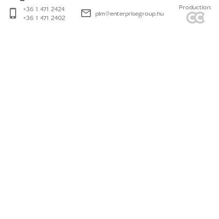
Production:
+36 1 471 2424
plm@enterprisegroup.hu
+36 1 471 2402