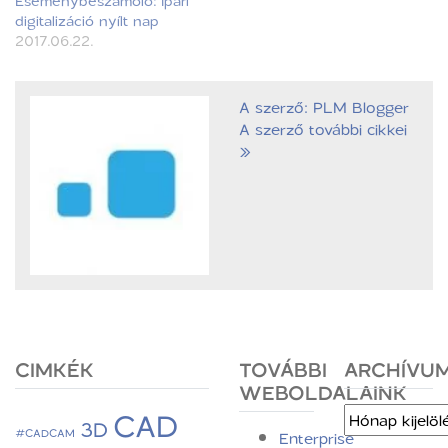
Eseménybeszámoló: Ipari
digitalizáció nyílt nap
2017.06.22.
A szerző: PLM Blogger
A szerző további cikkei
»
CIMKÉK
TOVÁBBI
ARCHÍVU
WEBOLDALAINK
CAD
Archívum
3D
#CADCAM
Enterprise