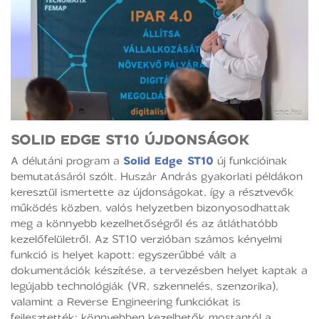
SOLID EDGE ST10 ÚJDONSÁGOK
A délutáni program a
Solid Edge ST10
új funkcióinak
bemutatásáról szólt. Huszár András gyakorlati példákon
keresztül ismertette az újdonságokat, így a résztvevők
működés közben, valós helyzetben bizonyosodhattak
meg a könnyebb kezelhetőségről és az átláthatóbb
kezelőfelületről. Az ST10 verzióban számos kényelmi
funkció is helyet kapott: egyszerűbbé vált a
dokumentációk készítése, a tervezésben helyet kaptak a
legújabb technológiák (VR, szkennelés, szenzorika),
valamint a Reverse Engineering funkciókat is
fejlesztették: könnyebben kezelhetők mostantól a