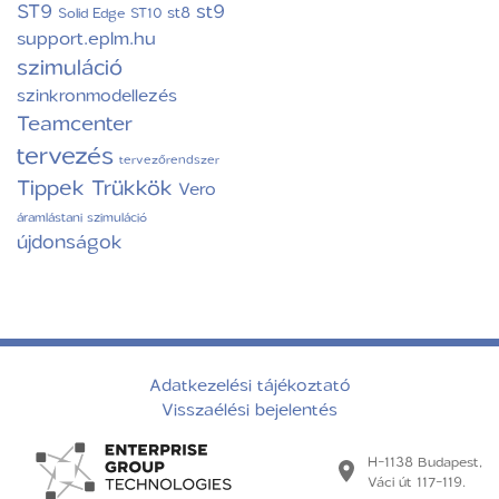
ST9
st9
st8
Solid Edge ST10
support.eplm.hu
szimuláció
szinkronmodellezés
Teamcenter
tervezés
tervezőrendszer
Tippek Trükkök
Vero
áramlástani szimuláció
újdonságok
Adatkezelési tájékoztató
Visszaélési bejelentés
H-1138 Budapest,
Váci út 117-119.