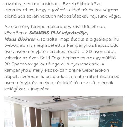
továbbra sem módosítható. Ezzel többek közt
elkerülhető az, hogy a gyártás előkészítésekor végzett
ellenőrzés során véletlen módosításokat hajtsunk végre.
Az esemény fénypontjaként egy rövid köszöntőt
követően a
SIEMENS PLM képviselője,
Muus Blokker
kisorsolta, majd átadta a digitalisipar.hu
weboldalon is meghirdetett, a kampányhoz kapcsolódó
éves nyereményjáték értékes fődíját, a 3D nyomtatót,
valamint az éves Solid Edge bérletet és az egyedülálló
3D SpaceNavigator téregeret a nyerteseknek. A
kampányhoz, mely elsősorban online webinarokon
alapult, szorosan kapcsolódott a fent említett ösztönző
nyereményjáték, mely az érdeklődő tervező, mérnök
kollégákat is inspirálta.