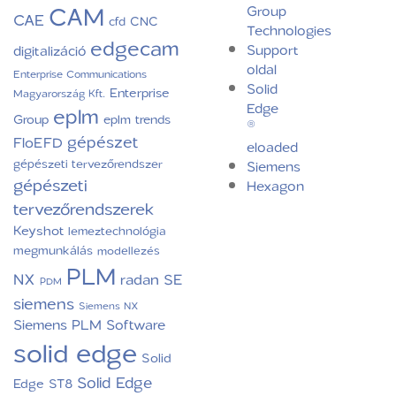
CAM
Group
CAE
CNC
cfd
Technologies
edgecam
Support
digitalizáció
oldal
Enterprise Communications
Solid
Enterprise
Magyarország Kft.
Edge
eplm
Group
eplm trends
®
gépészet
FloEFD
eloaded
gépészeti tervezőrendszer
Siemens
gépészeti
Hexagon
tervezőrendszerek
Keyshot
lemeztechnológia
megmunkálás
modellezés
PLM
NX
radan
SE
PDM
siemens
Siemens NX
Siemens PLM Software
solid edge
Solid
Solid Edge
Edge ST8