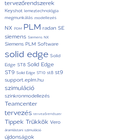
tervezőrendszerek
Keyshot
lemeztechnológia
megmunkálás
modellezés
PLM
NX
radan
SE
PDM
siemens
Siemens NX
Siemens PLM Software
solid edge
Solid
Solid Edge
Edge ST8
ST9
st9
st8
Solid Edge ST10
support.eplm.hu
szimuláció
szinkronmodellezés
Teamcenter
tervezés
tervezőrendszer
Tippek Trükkök
Vero
áramlástani szimuláció
újdonságok