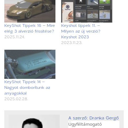
KeyShot Tippek 16 – Mire
Keyshot tippek 11. –
elég 3 alverzió frissítése?
Milyen az új verzió?
2025.11.24.
Keyshot 2023
2023.11.23.
KeyShot Tippek 14 –
Nagyot domborítunk az
anyagokkal
2025.02.28.
A szerző: Dranka Gergő
Ügyféltámogató