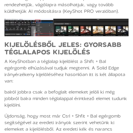
rendezhetjük, vágólapra másolhatjuk, vagy tovább
küldhetjük AI módosításra (KeyShot PRO verzióban).
KIJELÖLÉSBŐL JELES:
GYORSABB
TÉGLALAPOS KIJELÖLÉS
A KeyShotban a téglalap kijelölést a Shift + Bal
egérgomb elhúzásával tudjuk megtenni. A Solid Edge
irányérzékeny kijelöléséhez hasonlóan itt is két állapota
van:
balról jobbra csak a befoglalt elemeket jelöli ki még
jobbról balra minden téglalappal érintkező elemet tudunk
kijelölni.
Újdonság, hogy most már Ctrl + Shfit + Bal egérgomb
segítségével az eredeti irányok szerint vehetünk ki
elemeket a kijelölésből. Az eredeti kék és narancs