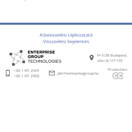
Adatkezelési tájékoztató
Visszaélési bejelentés
H-1138 Budapest,
Váci út 117-119.
Production:
+36 1 471 2424
plm@enterprisegroup.hu
+36 1 471 2402