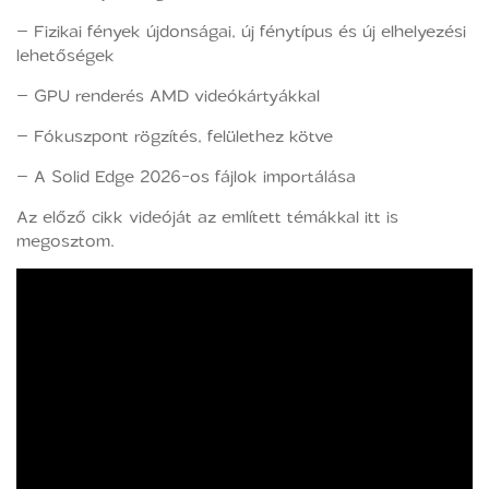
– Fizikai fények újdonságai, új fénytípus és új elhelyezési
lehetőségek
– GPU renderés AMD videókártyákkal
– Fókuszpont rögzítés, felülethez kötve
– A Solid Edge 2026-os fájlok importálása
Az előző cikk videóját az említett témákkal itt is
megosztom.