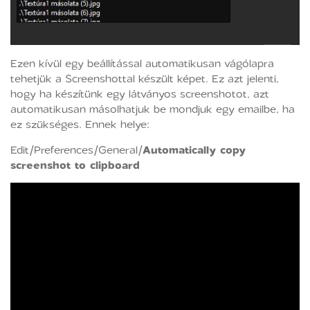
Ezen kívül egy beállítással automatikusan vágólapra
tehetjük a Screenshottal készült képet. Ez azt jelenti,
hogy ha készítünk egy látványos screenshotot, azt
automatikusan másolhatjuk be mondjuk egy emailbe, ha
ez szükséges. Ennek helye:
Edit/Preferences/General/
Automatically copy
screenshot to clipboard