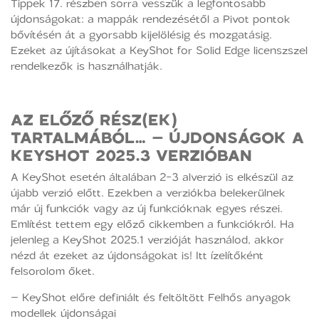
Tippek 17. részben sorra vesszük a legfontosabb
újdonságokat: a mappák rendezésétől a Pivot pontok
bővítésén át a gyorsabb kijelölésig és mozgatásig.
Ezeket az újításokat a KeyShot for Solid Edge licenszszel
rendelkezők is használhatják.
AZ ELŐZŐ RÉSZ(EK)
TARTALMÁBÓL…
– ÚJDONSÁGOK A
KEYSHOT 2025.3 VERZIÓBAN
A KeyShot esetén általában 2-3 alverzió is elkészül az
újabb verzió előtt. Ezekben a verziókba belekerülnek
már új funkciók vagy az új funkcióknak egyes részei.
Említést tettem egy előző cikkemben a funkciókról. Ha
jelenleg a KeyShot 2025.1 verzióját használod, akkor
nézd át ezeket az újdonságokat is! Itt ízelítőként
felsorolom őket.
– KeyShot előre definiált és feltöltött Felhős anyagok
modellek újdonságai