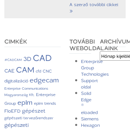
A szerző további cikkei
»
CIMKÉK
TOVÁBBI
ARCHÍVU
WEBOLDALAINK
CAD
Archívum
3D
#CADCAM
Enterprise
CAM
Group
CAE
CNC
cfd
Technologies
edgecam
Support
digitalizáció
oldal
Enterprise Communications
Solid
Enterprise
Magyarország Kft.
Edge
eplm
Group
eplm trends
®
gépészet
FloEFD
eloaded
gépészeti tervezőrendszer
Siemens
gépészeti
Hexagon