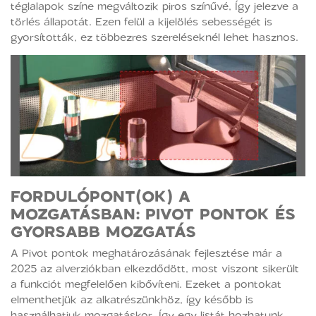
téglalapok színe megváltozik piros színűvé, Így jelezve a
törlés állapotát. Ezen felül a kijelölés sebességét is
gyorsították, ez többezres szereléseknél lehet hasznos.
FORDULÓPONT(OK) A
MOZGATÁSBAN
: PIVOT PONTOK ÉS
GYORSABB MOZGATÁS
A Pivot pontok meghatározásának fejlesztése már a
2025 az alverziókban elkezdődött, most viszont sikerült
a funkciót megfelelően kibővíteni. Ezeket a pontokat
elmenthetjük az alkatrészünkhöz, így később is
használhatjuk mozgatáskor. Így egy listát hozhatunk