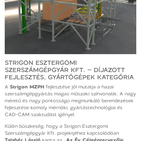
STRIGON ESZTERGOMI
SZERSZÁMGÉPGYÁR KFT. – DÍJAZOTT
FEJLESZTÉS, GYÁRTÓGÉPEK KATEGÓRIA
A
Strigon MZPH
fejlesztése jól mutatja a hazai
szerszámgépgyártás magas műszaki színvonalát. A nagy
méretű és nagy pontosságú megmunkáló berendezések
fejlesztése komoly mérnöki, gyártástechnológiai és
CAD-CAM szaktudást igényel.
Külön büszkeség, hogy a Strigon Esztergomi
Szerszámgépgyár Kft. projektjéhez kapcsolódóan
Talabér László
kapta az
„Az Év Célgéptervezője