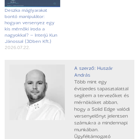
Deszka máglyarakat
bontó manipulátor:
hogyan versenyez egy
kis mérnöki iroda a
nagyokkal? – Interjú Kun
Jánossal (3Dben Kft.)
2026.07.22.
A szerző: Huszár
András
Több mint egy
évtizedes tapasztalattal
segítem a tervezőket és
mérnököket abban,
hogy a Solid Edge valódi
versenyelőnyt jelentsen
számukra a mindennapi
munkában.
Ügyféltámogató