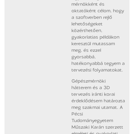
mérnökként és
oktatóként célom, hogy
a szoftverben rejlő
lehetőségeket
közérthetően,
gyakorlatias példákon
keresztül mutassam
meg, és ezzel
gyorsabbá,
hatékonyabbá tegyem a
tervezési folyamatokat.
Gépészmérnöki
hátterem és a 3D
tervezés iránti korai
érdeklődésem határozta
meg szakmai utamat. A
Pécsi
Tudományegyetem
Műszaki Karán szerzett
elméleti és gyakorlati