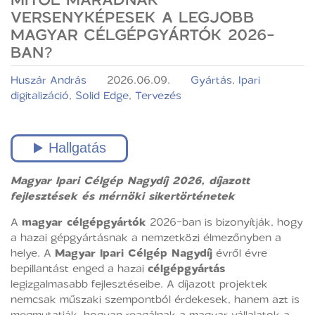
VERSENYKÉPESEK A LEGJOBB
MAGYAR CÉLGÉPGYÁRTÓK 2026-
BAN?
Huszár András
2026.06.09.
Gyártás
,
Ipari
digitalizáció
,
Solid Edge
,
Tervezés
Magyar Ipari Célgép Nagydíj 2026, díjazott
fejlesztések és mérnöki sikertörténetek
A
magyar célgépgyártók
2026-ban is bizonyítják, hogy
a hazai gépgyártásnak a nemzetközi élmezőnyben a
helye. A
Magyar Ipari Célgép Nagydíj
évről évre
bepillantást enged a hazai
célgépgyártás
legizgalmasabb fejlesztéseibe. A díjazott projektek
nemcsak műszaki szempontból érdekesek, hanem azt is
megmutatják, hogyan reagálnak a magyar vállalatok a