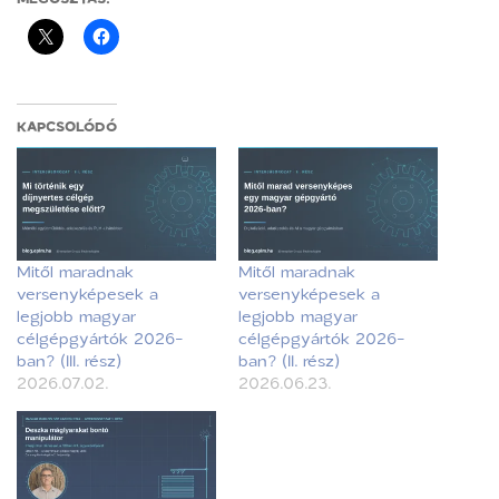
KAPCSOLÓDÓ
Mitől maradnak
Mitől maradnak
versenyképesek a
versenyképesek a
legjobb magyar
legjobb magyar
célgépgyártók 2026-
célgépgyártók 2026-
ban? (III. rész)
ban? (II. rész)
2026.07.02.
2026.06.23.