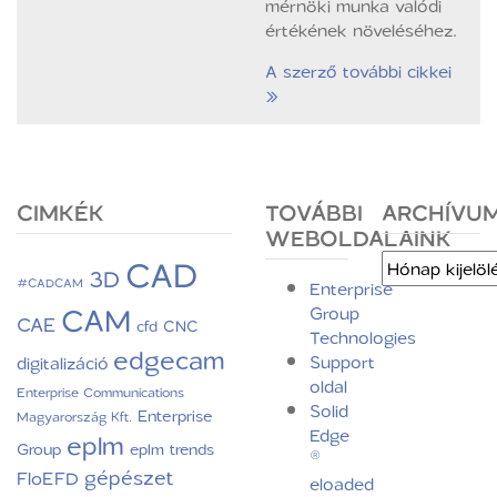
mérnöki munka valódi
értékének növeléséhez.
A szerző további cikkei
»
CIMKÉK
TOVÁBBI
ARCHÍVU
WEBOLDALAINK
CAD
Archívum
3D
#CADCAM
Enterprise
CAM
Group
CAE
CNC
cfd
Technologies
edgecam
Support
digitalizáció
oldal
Enterprise Communications
Solid
Enterprise
Magyarország Kft.
Edge
eplm
Group
eplm trends
®
gépészet
FloEFD
eloaded