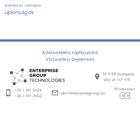
áramlástani szimuláció
újdonságok
Adatkezelési tájékoztató
Visszaélési bejelentés
H-1138 Budapest,
Váci út 117-119.
Production:
+36 1 471 2424
plm@enterprisegroup.hu
+36 1 471 2402