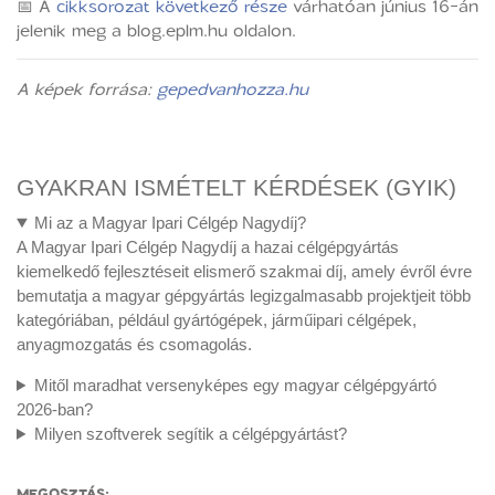
📅 A
cikksorozat következő része
várhatóan június 16-án
jelenik meg a blog.eplm.hu oldalon.
A képek forrása:
gepedvanhozza.hu
GYAKRAN ISMÉTELT KÉRDÉSEK (GYIK)
Mi az a Magyar Ipari Célgép Nagydíj?
A Magyar Ipari Célgép Nagydíj a hazai célgépgyártás
kiemelkedő fejlesztéseit elismerő szakmai díj, amely évről évre
bemutatja a magyar gépgyártás legizgalmasabb projektjeit több
kategóriában, például gyártógépek, járműipari célgépek,
anyagmozgatás és csomagolás.
Mitől maradhat versenyképes egy magyar célgépgyártó
2026-ban?
Milyen szoftverek segítik a célgépgyártást?
MEGOSZTÁS: