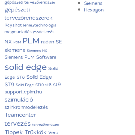
gépészeti tervezőrendszer
Siemens
gépészeti
Hexagon
tervezőrendszerek
Keyshot
lemeztechnológia
megmunkálás
modellezés
PLM
NX
radan
SE
PDM
siemens
Siemens NX
Siemens PLM Software
solid edge
Solid
Solid Edge
Edge ST8
ST9
st9
st8
Solid Edge ST10
support.eplm.hu
szimuláció
szinkronmodellezés
Teamcenter
tervezés
tervezőrendszer
Tippek Trükkök
Vero