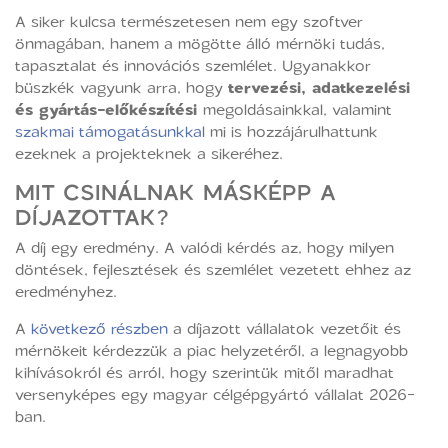
A siker kulcsa természetesen nem egy szoftver
önmagában, hanem a mögötte álló mérnöki tudás,
tapasztalat és innovációs szemlélet. Ugyanakkor
büszkék vagyunk arra, hogy
tervezési, adatkezelési
és gyártás-előkészítési
megoldásainkkal, valamint
szakmai támogatásunkkal
mi is hozzájárulhattunk
ezeknek a projekteknek a sikeréhez.
MIT CSINÁLNAK MÁSKÉPP A
DÍJAZOTTAK?
A díj egy eredmény. A valódi kérdés az, hogy milyen
döntések, fejlesztések és szemlélet vezetett ehhez az
eredményhez.
A
következő részben
a díjazott vállalatok vezetőit és
mérnökeit kérdezzük a piac helyzetéről, a legnagyobb
kihívásokról és arról, hogy szerintük mitől maradhat
versenyképes egy magyar célgépgyártó vállalat 2026-
ban.