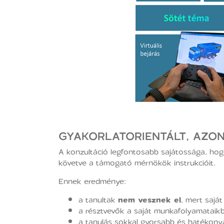
GYAKORLATORIENTÁLT, AZO
A konzultáció legfontosabb sajátossága, ho
követve a támogató mérnökök instrukcióit.
Ennek eredménye:
a tanultak
nem vesznek el
, mert saját
a résztvevők a saját munkafolyamatai
a tanulás sokkal gyorsabb és hatékony