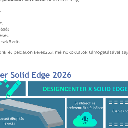
,
t,
lását,
eket,
eszközeit.
krét példákon keresztül, mérnökoktatók támogatásával sajátí