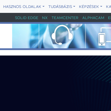
HASZNOS OLDALAK
TUDÁSBÁZIS
KÉPZÉSEK
K
SOLID EDGE
NX
TEAMCENTER
ALPHACAM
E