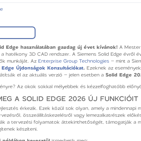
ge
id Edge használatában gazdag új évet kívánok!
A Mestersé
a hatékony 3D CAD rendszer. A Siemens Solid Edge évről évr
etők munkáját. Az
Enterprise Group Technologies
– mint a Sie
d Edge Újdonságok Konzultációkat
.
Ezeknek az eseményekne
átítsák el az aktuális verzió – jelen esetben a
Solid Edge 2
ményre? Az okok sokkal mélyebbek és kézzelfoghatóbb előnyö
EG A SOLID EDGE 2026 ÚJ FUNKCIÓIT
lesztés érkezik. Ezek közül sok olyan, amely a mindennapi 
ezésről, összeállításkezelésről vagy lemezalkatrészek előkés
tják a tervezési folyamatok áttekinthetőségét, támogatják a m
tenek készíteni.
i példákon keresztül
ismerhetik meg: