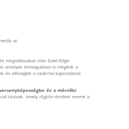
etők el.
 és megoldásaikat más Solid Edge
val, amelyek önmagukban is megérik a
nek és elősegítik a szakmai kapcsolatok
 versenyképességbe és a mérnöki
sal távozik, amely rögtön értéket teremt a