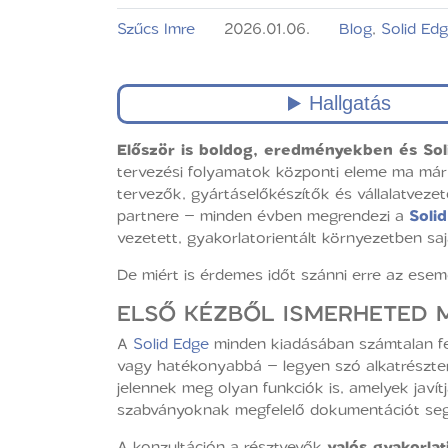
Szűcs Imre
2026.01.06.
Blog
,
Solid Ed
Először is boldog, eredményekben és Sol
tervezési folyamatok központi eleme ma már 
tervezők, gyártáselőkészítők és vállalatvez
partnere – minden évben megrendezi a
Soli
vezetett, gyakorlatorientált környezetben saj
De miért is érdemes időt szánni erre az ese
ELSŐ KÉZBŐL ISMERHETED M
A
Solid Edge
minden kiadásában számtalan fej
vagy hatékonyabbá – legyen szó alkatrészterv
jelennek meg olyan funkciók is, amelyek javí
szabványoknak megfelelő dokumentációt segí
A konzultáción a résztvevők
valós gyakorlat