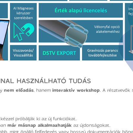
NNAL HASZNÁLHATÓ TUDÁS
gy
nem előadás
, hanem
interaktív workshop
. A résztvevők
 kézzel próbálják ki az új funkciókat,
kban
már másnap alkalmazhatják
az újdonságokat,
abb, mint önálló felfedezés vagy hosszú dokumentációk bön