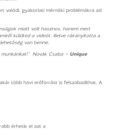
rt valódi, gyakorlati mérnöki problémákra ad
onságok miatt volt hasznos, hanem mert
ről küldted a videót, illetve ráirányította a
 lehetőség van benne.
i a munkánkat!” Novák Csaba –
Unique
ár több havi erőforrást is felszabadíthat. A
abb érhetik el azt a