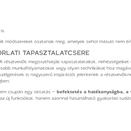
is.
ált módszereket osztanak meg, amelyek sehol másutt nem érh
ORLATI TAPASZTALATCSERE
 A résztvevők megoszthatják tapasztalataikat, nehézségeiket
gyorsabb munkafolyamatokat vagy olyan technikákat hoz magá
szélgetések is nagyszerű inspirációt jelentenek a résztvevők
ben.
em csupán egy oktatás –
befektetés a hatékonyságba, a
az új funkciókat, hanem azonnal használható gyakorlati tudás