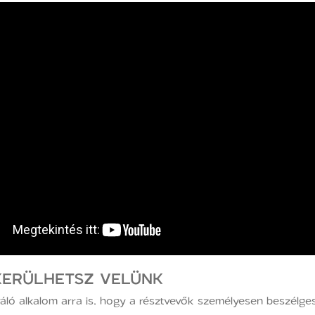
KERÜLHETSZ VELÜNK
áló alkalom arra is, hogy a résztvevők személyesen beszélg