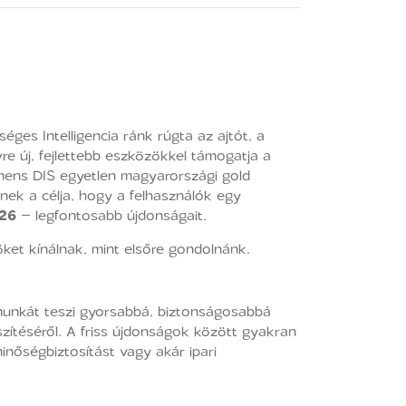
ges Intelligencia ránk rúgta az ajtót, a
e új, fejlettebb eszközökkel támogatja a
mens DIS egyetlen magyarországi gold
k a célja, hogy a felhasználók egy
026
– legfontosabb újdonságait.
ket kínálnak, mint elsőre gondolnánk.
munkát teszi gyorsabbá, biztonságosabbá
zítéséről. A friss újdonságok között gyakran
inőségbiztosítást vagy akár ipari