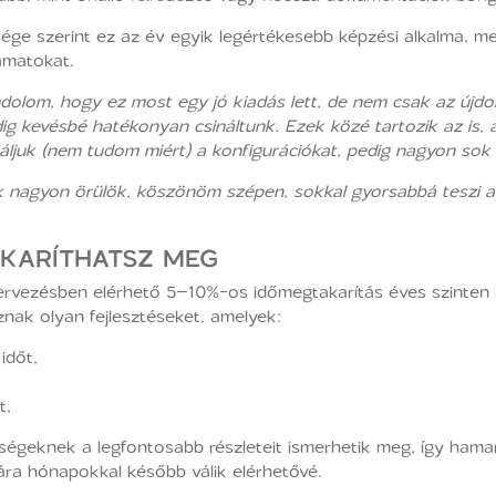
sége szerint ez az év egyik legértékesebb képzési alkalma, me
amatokat.
ndolom, hogy ez most egy jó kiadás lett, de nem csak az újd
g kevésbé hatékonyan csináltunk. Ezek közé tartozik az is, ami
ljuk (nem tudom miért) a konfigurációkat, pedig nagyon sok
ek nagyon örülök, köszönöm szépen, sokkal gyorsabbá tesz
AKARÍTHATSZ MEG
ervezésben elérhető 5–10%-os időmegtakarítás éves szinten ak
nak olyan fejlesztéseket, amelyek:
időt,
t,
égeknek a legfontosabb részleteit ismerhetik meg, így hamar
a hónapokkal később válik elérhetővé.