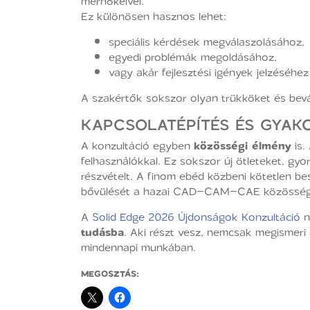
mérnökeivel.
Ez különösen hasznos lehet:
speciális kérdések megválaszolásához,
egyedi problémák megoldásához,
vagy akár fejlesztési igények jelzéséhez 
A szakértők sokszor olyan trükköket és bev
KAPCSOLATÉPÍTÉS ÉS GYAK
A konzultáció egyben
közösségi élmény
is.
felhasználókkal. Ez sokszor új ötleteket, 
részvételt. A finom ebéd közbeni kötetlen be
bővülését a hazai CAD–CAM–CAE közösség
A
Solid Edge 2026 Újdonságok Konzultáció
n
tudásba
. Aki részt vesz, nemcsak megismeri 
mindennapi munkában.
MEGOSZTÁS: