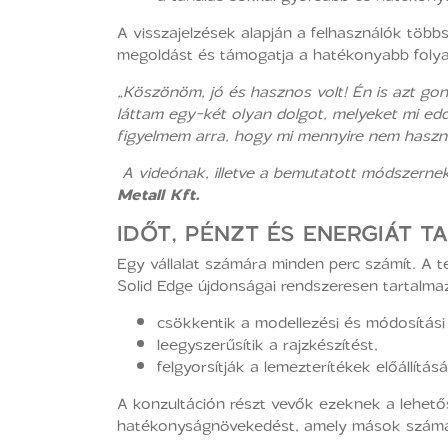
A visszajelzések alapján a felhasználók több
megoldást és támogatja a hatékonyabb foly
„Köszönöm, jó és hasznos volt! Én is azt go
láttam egy-két olyan dolgot, melyeket mi eddi
figyelmem arra, hogy mi mennyire nem haszná
A videónak, illetve a bemutatott módszern
Metall Kft.
IDŐT, PÉNZT ÉS ENERGIÁT T
Egy vállalat számára minden perc számít. A t
Solid Edge újdonságai rendszeresen tartalmaz
csökkentik a modellezési és módosítási 
leegyszerűsítik a rajzkészítést,
felgyorsítják a lemezterítékek előállításá
A konzultáción részt vevők ezeknek a lehetős
hatékonyságnövekedést, amely mások számár