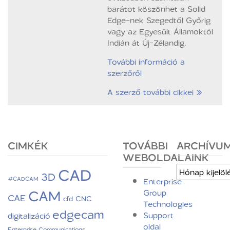
barátot köszönhet a Solid
Edge-nek Szegedtől Győrig
vagy az Egyesült Államoktól
Indián át Új-Zélandig.
További információ a
szerzőről
A szerző további cikkei »
CIMKÉK
TOVÁBBI
ARCHÍVU
WEBOLDALAINK
CAD
Archívum
3D
#CADCAM
Enterprise
CAM
Group
CAE
CNC
cfd
Technologies
edgecam
Support
digitalizáció
oldal
Enterprise Communications