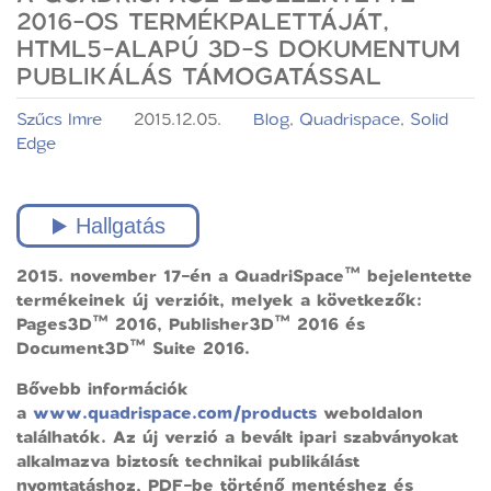
2016-OS TERMÉKPALETTÁJÁT,
HTML5-ALAPÚ 3D-S DOKUMENTUM
PUBLIKÁLÁS TÁMOGATÁSSAL
Szűcs Imre
2015.12.05.
Blog
,
Quadrispace
,
Solid
Edge
2015. november 17-én a QuadriSpace™ bejelentette
termékeinek új verzióit, melyek a következők:
Pages3D™ 2016, Publisher3D™ 2016 és
Document3D™ Suite 2016.
Bővebb információk
a
www.quadrispace.com/products
weboldalon
találhatók. Az új verzió a bevált ipari szabványokat
alkalmazva biztosít technikai publikálást
nyomtatáshoz, PDF-be történő mentéshez és