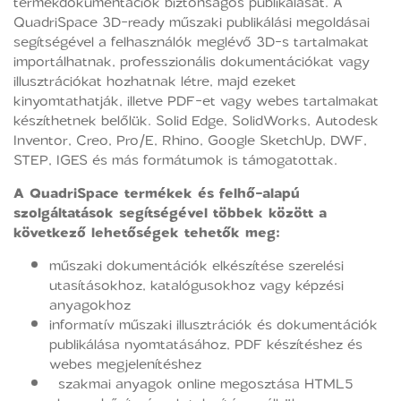
termékdokumentációk biztonságos publikálását. A
QuadriSpace 3D-ready műszaki publikálási megoldásai
segítségével a felhasználók meglévő 3D-s tartalmakat
importálhatnak, professzionális dokumentációkat vagy
illusztrációkat hozhatnak létre, majd ezeket
kinyomtathatják, illetve PDF-et vagy webes tartalmakat
készíthetnek belőlük. Solid Edge, SolidWorks, Autodesk
Inventor, Creo, Pro/E, Rhino, Google SketchUp, DWF,
STEP, IGES és más formátumok is támogatottak.
A QuadriSpace termékek és felhő-alapú
szolgáltatások segítségével többek között a
következő lehetőségek tehetők meg:
műszaki dokumentációk elkészítése szerelési
utasításokhoz, katalógusokhoz vagy képzési
anyagokhoz
informatív műszaki illusztrációk és dokumentációk
publikálása nyomtatásához, PDF készítéshez és
webes megjelenítéshez
szakmai anyagok online megosztása HTML5