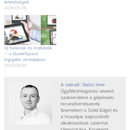
lehetőségeit
2016.05.26.
Új funkciók és eszközök
– a QuadriSpace
legújabb verziójában
2015.08.05.
A szerző: Szűcs Imre
Ügyféltámogatási vezető,
szakterületei a gépészeti
tervezőrendszerek
(kiemelten a Solid Edge) és
a hozzájuk kapcsolódó
alkalmazások szakmai
támogatása. Egyetemi