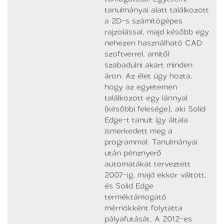
tanulmányai alatt találkozott
a 2D-s számítógépes
rajzolással, majd később egy
nehezen használható CAD
szoftverrel, amitől
szabadulni akart minden
áron. Az élet úgy hozta,
hogy az egyetemen
találkozott egy lánnyal
(későbbi felesége), aki Solid
Edge-t tanult így általa
ismerkedett meg a
programmal. Tanulmányai
után pénznyerő
automatákat terveztett
2007-ig, majd ekkor váltott,
és Solid Edge
terméktámogató
mérnökként folytatta
pályafutását. A 2012-es