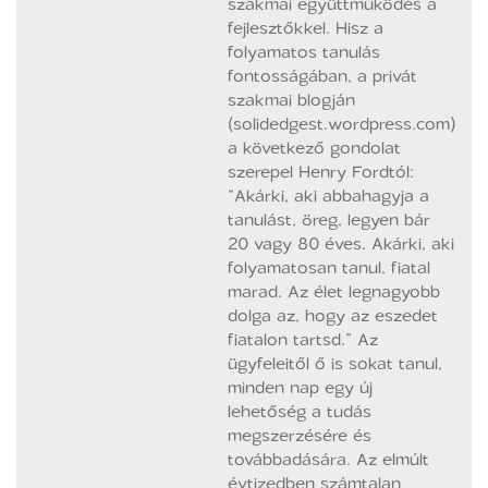
szakmai együttműködés a
fejlesztőkkel. Hisz a
folyamatos tanulás
fontosságában, a privát
szakmai blogján
(solidedgest.wordpress.com)
a következő gondolat
szerepel Henry Fordtól:
“Akárki, aki abbahagyja a
tanulást, öreg, legyen bár
20 vagy 80 éves. Akárki, aki
folyamatosan tanul, fiatal
marad. Az élet legnagyobb
dolga az, hogy az eszedet
fiatalon tartsd.” Az
ügyfeleitől ő is sokat tanul,
minden nap egy új
lehetőség a tudás
megszerzésére és
továbbadására. Az elmúlt
évtizedben számtalan