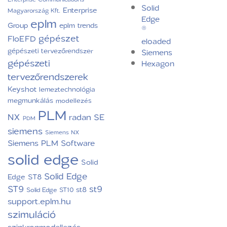
Solid
Enterprise
Magyarország Kft.
Edge
eplm
Group
eplm trends
®
gépészet
FloEFD
eloaded
gépészeti tervezőrendszer
Siemens
gépészeti
Hexagon
tervezőrendszerek
Keyshot
lemeztechnológia
megmunkálás
modellezés
PLM
NX
radan
SE
PDM
siemens
Siemens NX
Siemens PLM Software
solid edge
Solid
Solid Edge
Edge ST8
ST9
st9
st8
Solid Edge ST10
support.eplm.hu
szimuláció
szinkronmodellezés