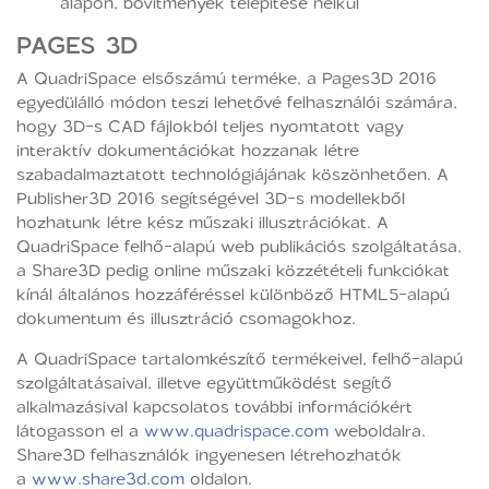
alapon, bővítmények telepítése nélkül
PAGES 3D
A QuadriSpace elsőszámú terméke, a Pages3D 2016
egyedülálló módon teszi lehetővé felhasználói számára,
hogy 3D-s CAD fájlokból teljes nyomtatott vagy
interaktív dokumentációkat hozzanak létre
szabadalmaztatott technológiájának köszönhetően. A
Publisher3D 2016 segítségével 3D-s modellekből
hozhatunk létre kész műszaki illusztrációkat. A
QuadriSpace felhő-alapú web publikációs szolgáltatása,
a Share3D pedig online műszaki közzétételi funkciókat
kínál általános hozzáféréssel különböző HTML5-alapú
dokumentum és illusztráció csomagokhoz.
A QuadriSpace tartalomkészítő termékeivel, felhő-alapú
szolgáltatásaival, illetve együttműködést segítő
alkalmazásival kapcsolatos további információkért
látogasson el a
www.quadrispace.com
weboldalra.
Share3D felhasználók ingyenesen létrehozhatók
a
www.share3d.com
oldalon.