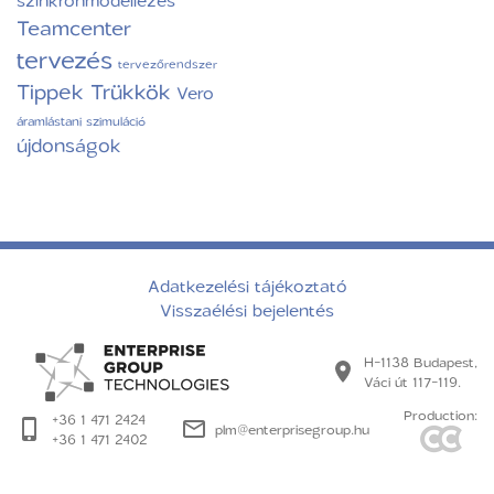
Teamcenter
tervezés
tervezőrendszer
Tippek Trükkök
Vero
áramlástani szimuláció
újdonságok
Adatkezelési tájékoztató
Visszaélési bejelentés
H-1138 Budapest,
Váci út 117-119.
Production:
+36 1 471 2424
plm@enterprisegroup.hu
+36 1 471 2402