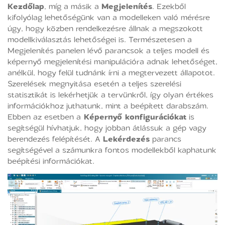
Kezdőlap
, míg a másik a
Megjelenítés
. Ezekből
kifolyólag lehetőségünk van a modelleken való mérésre
úgy, hogy közben rendelkezésre állnak a megszokott
modellkiválasztás lehetőségei is. Természetesen a
Megjelenítés panelen lévő parancsok a teljes modell és
képernyő megjelenítési manipulációra adnak lehetőséget,
anélkül, hogy felül tudnánk írni a megtervezett állapotot.
Szerelések megnyitása esetén a teljes szerelési
statisztikát is lekérhetjük a tervünkről, így olyan értékes
információkhoz juthatunk, mint a beépített darabszám.
Ebben az esetben a
Képernyő konfigurációkat
is
segítségül hívhatjuk, hogy jobban átlássuk a gép vagy
berendezés felépítését. A
Lekérdezés
parancs
segítségével a számunkra fontos modellekből kaphatunk
beépítési információkat.