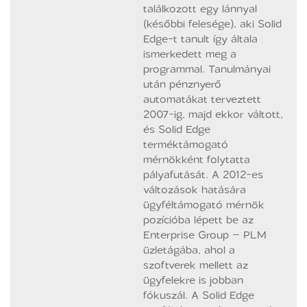
találkozott egy lánnyal
(későbbi felesége), aki Solid
Edge-t tanult így általa
ismerkedett meg a
programmal. Tanulmányai
után pénznyerő
automatákat terveztett
2007-ig, majd ekkor váltott,
és Solid Edge
terméktámogató
mérnökként folytatta
pályafutását. A 2012-es
változások hatására
ügyféltámogató mérnök
pozícióba lépett be az
Enterprise Group – PLM
üzletágába, ahol a
szoftverek mellett az
ügyfelekre is jobban
fókuszál. A Solid Edge