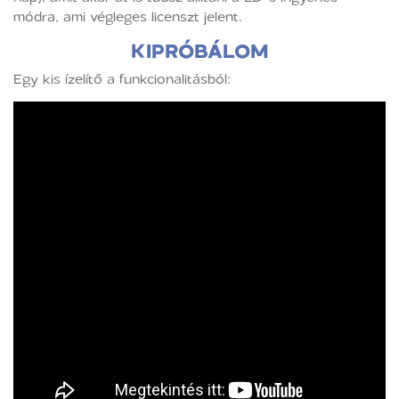
módra, ami végleges licenszt jelent.
KIPRÓBÁLOM
Egy kis ízelítő a funkcionalitásból: