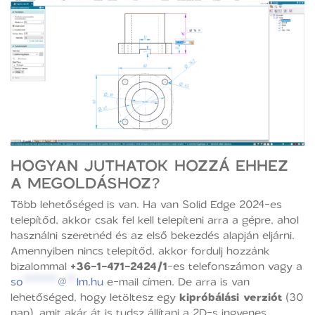
HOGYAN JUTHATOK HOZZÁ EHHEZ
A MEGOLDÁSHOZ?
Több lehetőséged is van. Ha van Solid Edge 2024-es
telepítőd, akkor csak fel kell telepíteni arra a gépre, ahol
használni szeretnéd és az első bekezdés alapján eljárni.
Amennyiben nincs telepítőd, akkor fordulj hozzánk
bizalommal
+36-1-471-2424/1
-es telefonszámon vagy a
so
*******
@
**
lm.hu
e-mail címen. De arra is van
lehetőséged, hogy letöltesz egy
kipróbálási verziót
(30
nap), amit akár át is tudsz állítani a 2D-s ingyenes