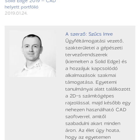
Solid Edge 2019 – CAD
helyett portfólió
2019.01.24.
A szerző: Szűcs Imre
Ügyféltámogatási vezető,
szakterületei a gépészeti
tervezőrendszerek
(kiemelten a Solid Edge) és
a hozzájuk kapcsolódó
alkalmazások szakmai
támogatása. Egyetemi
tanulmányai alatt találkozott
a 2D-s számítógépes
rajzolással, majd később egy
nehezen használható CAD
szoftverrel, amitől
szabadulni akart minden
áron. Az élet úgy hozta,
hogy az egyetemen