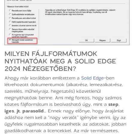
MILYEN FÁJLFORMÁTUMOK
NYITHATÓAK MEG A SOLID EDGE
2024 NÉZEGETŐBEN?
Ahogy már korábban említettem a
Solid Edge
-ben
létrehozott dokumentumok (alkatrész, lemezalkatrész,
szerelés, műhelyrajz, hegesztés) közvetlenül
megnyithatóak benne. Ami még fontos, hogy számos
köztes fájlformátum is beolvasható úgy, mint a
step
,
iges
,
jt
,
parasolid
… Ennek nagy előnye, hogy árajánlat
adáshoz nem kell a “nagy verziót” igénybe venni, így az
ügyfelek rugalmasabban kezelhetik az adatokat, jobban
gazdálkodhatnak a licencekkel. Az már természetes,