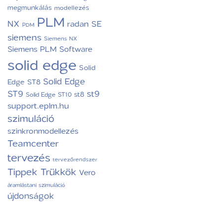
megmunkálás
modellezés
PLM
NX
radan
SE
PDM
siemens
Siemens NX
Siemens PLM Software
solid edge
Solid
Solid Edge
Edge ST8
ST9
st9
st8
Solid Edge ST10
support.eplm.hu
szimuláció
szinkronmodellezés
Teamcenter
tervezés
tervezőrendszer
Tippek Trükkök
Vero
áramlástani szimuláció
újdonságok