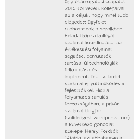
ügyféltámogatási csapatát
2015-től vezeti, kollégáival
az a céljuk, hogy minél több
elégedett ügyfelet
tudhassanak a soraikban.
Feladatköre a kollégái
szakmai koordinálása, az
értékesítési folyamat
segítése, bemutatók
tartása, új technológiák
felkutatása és
implementálása, valamint
szakmai együttműködés a
fejlesztőkkel. Hisz a
folyamatos tanulás
fontosságában, a privát
szakmai blogján
(solidedgest.wordpress.com)
a következő gondolat
szerepel Henry Fordtól:
“Akárki, aki abbahagyja a