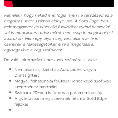
Remélem, hogy neked is el fogja nyerni a tetszésed ez a
megoldás, mert számos előnye van. A Solid Edge-ben
már megismert és kézreálló funkciókat tudod használni,
valós modelleken tudsz mérni, nem csupán megjelenítési
adatokon. Nem egy olyan cég van, akik már le is
cserélték a fájlnézegetőiket erre a megoldásra,
egységesítve a cég szoftvereit.
De valós alternatíva lehet azok számára is, akik:
Nem akarnak fizetni az Autocadért vagy a
Draftsightért
Magyar felhasználói felülettel rendelkező szoftvert
szeretnének használni
Számára 2D-ben is fontos a parametrikusság
A gyártásban meg szeretnék nézni a Solid Edge
fájlokat
…