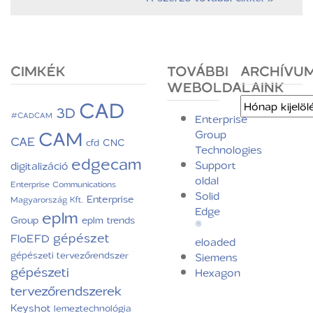
CIMKÉK
TOVÁBBI
ARCHÍVU
WEBOLDALAINK
CAD
Archívum
3D
#CADCAM
Enterprise
CAM
Group
CAE
CNC
cfd
Technologies
edgecam
Support
digitalizáció
oldal
Enterprise Communications
Solid
Enterprise
Magyarország Kft.
Edge
eplm
Group
eplm trends
®
gépészet
FloEFD
eloaded
gépészeti tervezőrendszer
Siemens
gépészeti
Hexagon
tervezőrendszerek
Keyshot
lemeztechnológia