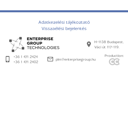
Adatkezelési tájékoztató
Visszaélési bejelentés
H-1138 Budapest,
Váci út 117-119.
Production:
+36 1 471 2424
plm@enterprisegroup.hu
+36 1 471 2402