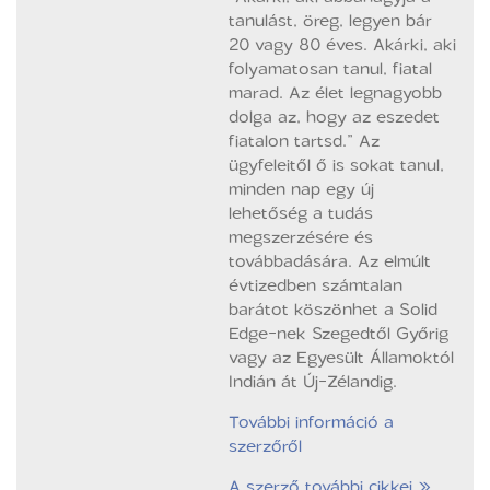
tanulást, öreg, legyen bár
20 vagy 80 éves. Akárki, aki
folyamatosan tanul, fiatal
marad. Az élet legnagyobb
dolga az, hogy az eszedet
fiatalon tartsd.” Az
ügyfeleitől ő is sokat tanul,
minden nap egy új
lehetőség a tudás
megszerzésére és
továbbadására. Az elmúlt
évtizedben számtalan
barátot köszönhet a Solid
Edge-nek Szegedtől Győrig
vagy az Egyesült Államoktól
Indián át Új-Zélandig.
További információ a
szerzőről
A szerző további cikkei »